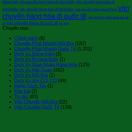
hàng hóa
vận chuyển hàng hóa đi Hàn Quốc
vận chuyển hàng hóa đi
vận
indonesia
vận chuyển hàng hóa đi Nhật Bản
vận chuyển hàng hóa đi Peru
chuyển hàng hóa đi quốc tế
vận chuyển hàng đi israel giá
vận chuyển hàng đi quốc tế
rẻ
xe đạp
Chuyên mục
Chính sách
(6)
Chuyển Phát Nhanh Nội Địa
(182)
Chuyển Phát Nhanh Quốc Tế
(1.202)
Dịch Vụ Đóng Kiện
(2)
Dịch Vụ Đường Biển
(1)
Dịch Vụ Giao Nhận Hàng Hóa
(125)
Dịch Vụ Hải Quan
(162)
Dịch Vụ Nội Địa
(1)
Dịch Vụ Xin CO, CQ
(48)
Hàng Xách Tay
(1)
Kho bãi
(2)
Tin tức
(65)
Vận Chuyển Nội Địa
(22)
Vận Chuyển Quốc Tế
(139)