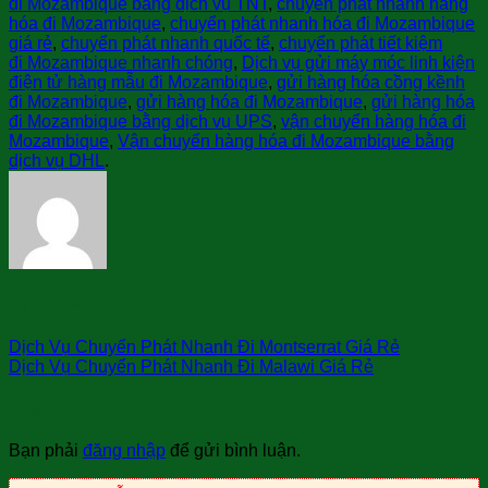
đi Mozambique bằng dịch vụ TNT
,
chuyển phát nhanh hàng
hóa đi Mozambique
,
chuyển phát nhanh hóa đi Mozambique
giá rẻ
,
chuyển phát nhanh quốc tế
,
chuyển phát tiết kiệm
đi Mozambique nhanh chóng
,
Dịch vụ gửi máy móc linh kiện
điện tử hàng mẫu đi Mozambique
,
gửi hàng hóa cồng kềnh
đi Mozambique
,
gửi hàng hóa đi Mozambique
,
gửi hàng hóa
đi Mozambique bằng dịch vụ UPS
,
vận chuyển hàng hóa đi
Mozambique
,
Vận chuyển hàng hóa đi Mozambique bằng
dịch vụ DHL
.
sài gòn bay
Dịch Vụ Chuyển Phát Nhanh Đi Montserrat Giá Rẻ
Dịch Vụ Chuyển Phát Nhanh Đi Malawi Giá Rẻ
Trả lời
Bạn phải
đăng nhập
để gửi bình luận.