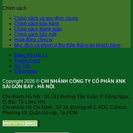
Chính sách
Chính sách và quy định chung
Chính sách bảo hành
Chính sách thanh toán
Chính sách bảo mật
Hoạt động công ty
Mục đích và phạm vi thu thập thông tin khách hàng
Đăng Ký Đại Lý
Tuyển Dụng
Tin Tức
Tổng quan
Copyright 2026 ©
CHI NHÁNH CÔNG TY CỔ PHẦN XNK
SÀI GÒN BAY - HÀ NỘI.
Chi nhánh Hà Nội : Số 241 Đường Tân Xuân, P. Đông Ngạc,
Q. Bắc Từ Liêm, HN.
Chi nhánh Hồ Chí Minh : Số 34, Đường số 2, KDC Citiland,
Phường 10, Quận Gò vấp, Tp.HCM