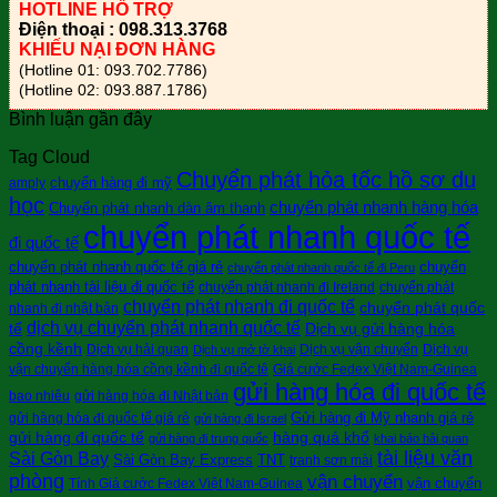
HOTLINE HỖ TRỢ
Điện thoại : 098.313.3768
KHIẾU NẠI ĐƠN HÀNG
(Hotline 01: 093.702.7786)
(Hotline 02: 093.887.1786)
Bình luận gần đây
Tag Cloud
Chuyển phát hỏa tốc hồ sơ du
chuyển hàng đi mỹ
amply
học
chuyển phát nhanh hàng hóa
Chuyển phát nhanh dàn âm thanh
chuyển phát nhanh quốc tế
đi quốc tế
chuyển phát nhanh quốc tế giá rẻ
chuyển
chuyển phát nhanh quốc tế đi Peru
phát nhanh tài liệu đi quốc tế
chuyển phát nhanh đi Ireland
chuyển phát
chuyển phát nhanh đi quốc tế
chuyển phát quốc
nhanh đi nhật bản
dịch vụ chuyển phát nhanh quốc tế
tế
Dịch vụ gửi hàng hóa
cồng kềnh
Dịch vụ hải quan
Dịch vụ vận chuyển
Dịch vụ
Dịch vụ mở tờ khai
vận chuyển hàng hóa cồng kềnh đi quốc tê
Giá cước Fedex Việt Nam-Guinea
gửi hàng hóa đi quốc tế
bao nhiêu
gửi hàng hóa đi Nhật bản
Gửi hàng đi Mỹ nhanh giá rẻ
gửi hàng hóa đi quốc tế giá rẻ
gửi hàng đi Israel
gửi hàng đi quốc tế
hàng quá khổ
gửi hàng đi trung quốc
khai báo hải quan
tài liệu văn
Sài Gòn Bay
Sài Gòn Bay Express
TNT
tranh sơn mài
phòng
vận chuyển
vận chuyển
Tính Giá cước Fedex Việt Nam-Guinea