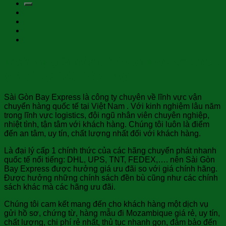
Dịch vụ gửi hàng hóa đi Mozambique
giá rẻ tại Sài Gòn Bay
Sài Gòn Bay Express là công ty chuyên về lĩnh vực vận
chuyển hàng quốc tế tại Việt Nam . Với kinh nghiệm lâu năm
trong lĩnh vực logistics, đội ngũ nhân viên chuyên nghiệp,
nhiệt tình, tận tâm với khách hàng. Chúng tôi luôn là điểm
đến an tâm, uy tín, chất lượng nhất đối với khách hàng.
Là đại lý cấp 1 chính thức của các hãng chuyển phát nhanh
quốc tế nổi tiếng: DHL, UPS, TNT, FEDEX,…. nên Sài Gòn
Bay Express được hưởng giá ưu đãi so với giá chính hãng.
Được hưởng những chính sách đền bù cũng như các chính
sách khác mà các hãng ưu đãi.
Chúng tôi cam kết mang đến cho khách hàng một dịch vụ
gửi hồ sơ, chứng từ, hàng mẫu đi Mozambique giá rẻ, uy tín,
chất lượng, chi phí rẻ nhất, thủ tục nhanh gọn, đảm bảo đến