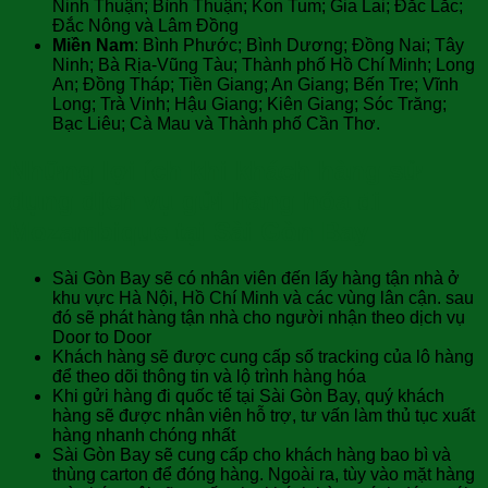
Ninh Thuận; Bình Thuận; Kon Tum; Gia Lai; Đắc Lắc;
Đắc Nông và Lâm Đồng
Miền Nam
: Bình Phước; Bình Dương; Đồng Nai; Tây
Ninh; Bà Rịa-Vũng Tàu; Thành phố Hồ Chí Minh; Long
An; Đồng Tháp; Tiền Giang; An Giang; Bến Tre; Vĩnh
Long; Trà Vinh; Hậu Giang; Kiên Giang; Sóc Trăng;
Bạc Liêu; Cà Mau và Thành phố Cần Thơ.
Những lợi ích khi khách hàng sử
dụng dịch vụ gửi hàng hóa đi
Mozambique tại Sài Gòn Bay
Sài Gòn Bay sẽ có nhân viên đến lấy hàng tận nhà ở
khu vực Hà Nội, Hồ Chí Minh và các vùng lân cận. sau
đó sẽ phát hàng tận nhà cho người nhận theo dịch vụ
Door to Door
Khách hàng sẽ được cung cấp số tracking của lô hàng
để theo dõi thông tin và lộ trình hàng hóa
Khi gửi hàng đi quốc tế tại Sài Gòn Bay, quý khách
hàng sẽ được nhân viên hỗ trợ, tư vấn làm thủ tục xuất
hàng nhanh chóng nhất
Sài Gòn Bay sẽ cung cấp cho khách hàng bao bì và
thùng carton để đóng hàng. Ngoài ra, tùy vào mặt hàng