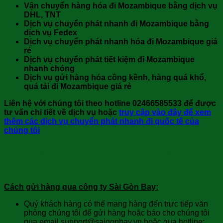
Vận chuyển hàng hóa đi Mozambique bằng dịch vụ
DHL, TNT
Dịch vụ chuyển phát nhanh đi Mozambique bằng
dịch vụ Fedex
Dịch vụ chuyển phát nhanh
hóa đi Mozambique giá
rẻ
Dịch vụ chuyển phát tiết kiệm đi Mozambique
nhanh chóng
Dịch vụ gửi hàng hóa cồng kềnh, hàng quá khổ,
quá tải đi Mozambique giá rẻ
Liên hệ với chúng tôi theo hotline 02466585533 để được
tư vấn chi tiết về dịch vụ hoặc
truy cập vào đây để xem
thêm các dịch vụ chuyển phát nhanh đi quốc tế của
chúng tôi
Quy trình vận chuyển hàng hóa đi
Mozambique uy tín
Cách gửi hàng qua công ty Sài Gòn Bay:
Quý khách hàng có thể mang hàng đến trực tiếp văn
phòng chúng tôi để gửi hàng hoặc báo cho chúng tôi
qua email support@saigonbay.vn hoặc qua hotline: