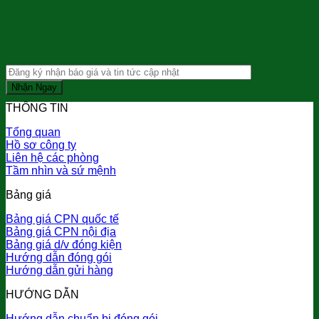
THÔNG TIN
Tổng quan
Hồ sơ công ty
Liên hệ các phòng
Tầm nhìn và sứ mệnh
Bảng giá
Bảng giá CPN quốc tế
Bảng giá CPN nội địa
Bảng giá d/v đóng kiện
Hướng dẫn đóng gói
Hướng dẫn gửi hàng
HƯỚNG DẪN
Hướng dẫn chuẩn bị đóng gói