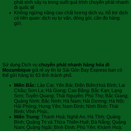
phát sinh xảy ra trong suốt quá trình chuyển phát nhanh
đi quốc tế
Không ngừng nâng cao chất lượng dịch vụ, hỗ trợ dịch
có liên quan: dịch vụ tư vấn, đóng gói, cân đo hàng
gửi.
Sài Gòn Bay dịch vụ gửi hàng hóa đi
Mozambique giá rẻ uy tín từ tất cả
các tỉnh thành
Sử dụng Dịch vụ
chuyển phát nhanh hàng hóa đi
Mozambique
giá rẻ uy tín từ Sài Gòn Bay Express bạn có
thể gửi hàng từ 63 tỉnh thành phố.
Miền Bắc:
Lào Cai; Yên Bái; Điện Biên;Hoà Bình; Lai
Châu; Sơn La; Hà Giang; Cao Bằng; Bắc Kạn; Lạng
Sơn; Tuyên Quang; Thái Nguyên; Phú Thọ; Bắc Giang;
Quảng Ninh; Bắc Ninh; Hà Nam; Hải Dương; Hà Nội;
Hải Phòng; Hưng Yên; Nam Định; Ninh Bình; Thái
Bình; Vĩnh Phúc.
Miền Trung
: Thanh Hoá; Nghệ An; Hà Tĩnh; Quảng
Bình; Quảng Trị và Thừa Thiên-Huế; Đà Nẵng; Quảng
Nam; Quảng Ngãi; Bình Định; Phú Yên; Khánh Hoà;