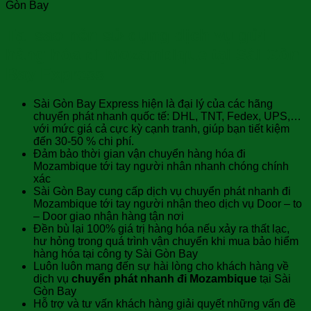
Gòn Bay
Tại sao nên sử dụng dịch vụ gửi
hàng hóa đi Mozambique tại Sài Gòn
Bay Express
Sài Gòn Bay Express hiện là đại lý của các hãng
chuyển phát nhanh quốc tế: DHL, TNT, Fedex, UPS,…
với mức giá cả cực kỳ cạnh tranh, giúp bạn tiết kiệm
đến 30-50 % chi phí.
Đảm bảo thời gian vận chuyển hàng hóa đi
Mozambique tới tay người nhân nhanh chóng chính
xác
Sài Gòn Bay cung cấp dịch vụ chuyển phát nhanh đi
Mozambique tới tay người nhận theo dịch vụ Door – to
– Door giao nhận hàng tận nơi
Đền bù lại 100% giá trị hàng hóa nếu xảy ra thất lạc,
hư hỏng trong quá trình vận chuyển khi mua bảo hiểm
hàng hóa tại công ty Sài Gòn Bay
Luôn luôn mang đến sự hài lòng cho khách hàng về
dịch vụ
chuyển phát nhanh đi Mozambique
tại Sài
Gòn Bay
Hỗ trợ và tư vấn khách hàng giải quyết những vấn đề