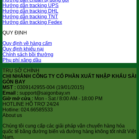
Hướng dẫn tracking UPS
Hướng dẫn tracking DHL
Hướng dẫn tracking TNT
Hướng dẫn tracking Fedex
QUY ĐỊNH
Quy định về hàng cấm
Quy định khiếu nại
Chính sách bồi thường
Phụ phí xăng dầu
TRỤ SỞ CHÍNH
CHI NHÁNH CÔNG TY CỔ PHẦN XUẤT NHẬP KHẨU SÀI
GÒN BAY
MST :
0309142955-004 (19/01/2015)
Email :
support@saigonbay.vn
Giờ mở cửa :
Mon - Sat / 8:00 AM - 18:00 PM
HOTLINE HỖ TRỢ 24/24
Hotline: 024.66585533
About us
Chúng tôi cung cấp các giải pháp vận chuyển hàng hóa
quốc tế bằng đường biển và đường hàng không tốt nhất Việt
Nam.