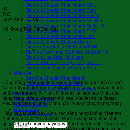
Dịch Vụ Chuyển Phát Nhanh DHL
01
Dịch Vụ Chuyển Phát Nhanh Ems
Th3
Dịch Vụ Chuyển Phát Nhanh Fedex
Lượt Xem :
1.106
Dịch Vụ Chuyển Phát Nhanh Nội Địa
Dịch Vụ Chuyển Phát Nhanh Quốc Tế
Nội Dung Tóm Tắt Bài Viết
Dịch Vụ Chuyển Phát Nhanh TNT
Dịch Vụ Chuyển Phát Nhanh Ups
Dịch Vụ Chuyển Phát Tiết Kiệm
Dịch vụ Epacket từ Việt Nam đi Mỹ
Dịch Vụ Gửi Hàng Cá Nhân Đi Quốc Tế
Dịch Vụ Khai Báo Hải Quan
Dịch vụ khai báo hải quan, mở tờ
Dịch Vụ Mua Hộ Hàng Hóa Quốc Tế
Dịch Vụ Vận Chuyển Đường Biển
khai hải quan tại sân bay Vinh
Báo Giá
Báo Giá Chuyển Phát Nhanh
Cảng hàng không quốc tế Vinh là sân bay quốc tế của Việt
Báo Giá Dịch Vụ Đóng Kiện
Nam ở thành phố Vinh, tỉnh Nghệ An cách trung tâm thành
Báo Giá Vận Chuyển Đường Biển
phố Vinh khoảng 6–7 km. Hiện nay, tại sân bay Vinh, các
Tin Tức
hãng hàng không Vietnam Airlines, VietJet Air và Jestar
Hoạt động công ty
Pacific đang khai thác bình quân 26 lượt chuyến bay/ngày.
Hồ Sơ Công Ty
Chính sách
Hiện nay, tại sân bay Vinh, các hãng hàng không Vietnam
Theo dõi đơn vận
Airlines, VietJet Air và Jestar Pacific đang khai thác bình
quân 26 lượt chuyến bay/ngày. Sân bay Vinh do Tổng công
ty cảng hàng không Việt Nam (NAA), một tổng công ty của