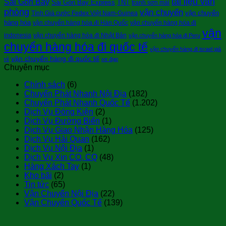
tài liệu văn
Sài Gòn Bay
Sài Gòn Bay Express
TNT
tranh sơn mài
phòng
vận chuyển
vận chuyển
Tính Giá cước Fedex Việt Nam-Guinea
hàng hóa
vận chuyển hàng hóa đi Hàn Quốc
vận chuyển hàng hóa đi
vận
indonesia
vận chuyển hàng hóa đi Nhật Bản
vận chuyển hàng hóa đi Peru
chuyển hàng hóa đi quốc tế
vận chuyển hàng đi israel giá
vận chuyển hàng đi quốc tế
rẻ
xe đạp
Chuyên mục
Chính sách
(6)
Chuyển Phát Nhanh Nội Địa
(182)
Chuyển Phát Nhanh Quốc Tế
(1.202)
Dịch Vụ Đóng Kiện
(2)
Dịch Vụ Đường Biển
(1)
Dịch Vụ Giao Nhận Hàng Hóa
(125)
Dịch Vụ Hải Quan
(162)
Dịch Vụ Nội Địa
(1)
Dịch Vụ Xin CO, CQ
(48)
Hàng Xách Tay
(1)
Kho bãi
(2)
Tin tức
(65)
Vận Chuyển Nội Địa
(22)
Vận Chuyển Quốc Tế
(139)