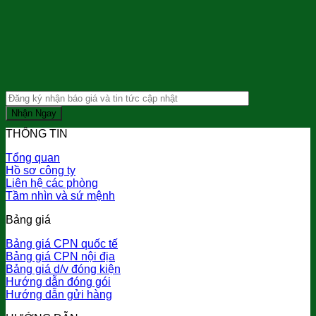
THÔNG TIN
Tổng quan
Hồ sơ công ty
Liên hệ các phòng
Tầm nhìn và sứ mệnh
Bảng giá
Bảng giá CPN quốc tế
Bảng giá CPN nội địa
Bảng giá d/v đóng kiện
Hướng dẫn đóng gói
Hướng dẫn gửi hàng