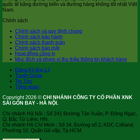
quốc tế bằng đường biển và đường hàng không tốt nhất Việt
Nam.
Chính sách
Chính sách và quy định chung
Chính sách bảo hành
Chính sách thanh toán
Chính sách bảo mật
Hoạt động công ty
Mục đích và phạm vi thu thập thông tin khách hàng
Đăng Ký Đại Lý
Tuyển Dụng
Tin Tức
Tổng quan
Copyright 2026 ©
CHI NHÁNH CÔNG TY CỔ PHẦN XNK
SÀI GÒN BAY - HÀ NỘI.
Chi nhánh Hà Nội : Số 241 Đường Tân Xuân, P. Đông Ngạc,
Q. Bắc Từ Liêm, HN.
Chi nhánh Hồ Chí Minh : Số 34, Đường số 2, KDC Citiland,
Phường 10, Quận Gò vấp, Tp.HCM