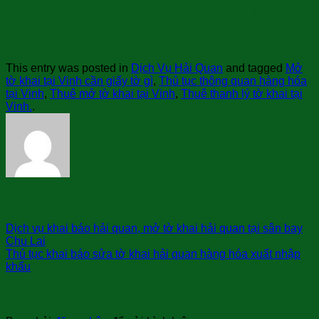
tờ khai hải quan điện tử, xin mời liên lạc đến
đội ngũ chuyên gia giàu kinh nghiệm của
chúng tôi để được tư vấn.
This entry was posted in
Dịch Vụ Hải Quan
and tagged
Mở
tờ khai tại Vinh cần giấy tờ gì
,
Thủ tục thông quan hàng hóa
tại Vinh
,
Thuê mở tờ khai tại Vinh
,
Thuê thanh lý tờ khai tại
Vinh.
.
sài gòn bay
Dịch vụ khai báo hải quan, mở tờ khai hải quan tại sân bay
Chu Lai
Thủ tục khai báo sửa tờ khai hải quan hàng hóa xuất nhập
khẩu
Trả lời