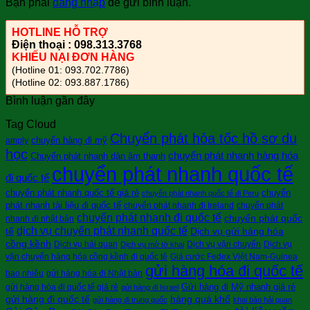
Bạn phải
đăng nhập
để gửi bình luận.
HOTLINE HỖ TRỢ
Điện thoại : 098.313.3768
KHIẾU NẠI ĐƠN HÀNG
(Hotline 01: 093.702.7786)
(Hotline 02: 093.887.1786)
Bình luận gần đây
Tag Cloud
Chuyển phát hỏa tốc hồ sơ du
chuyển hàng đi mỹ
amply
học
chuyển phát nhanh hàng hóa
Chuyển phát nhanh dàn âm thanh
chuyển phát nhanh quốc tế
đi quốc tế
chuyển phát nhanh quốc tế giá rẻ
chuyển
chuyển phát nhanh quốc tế đi Peru
phát nhanh tài liệu đi quốc tế
chuyển phát nhanh đi Ireland
chuyển phát
chuyển phát nhanh đi quốc tế
chuyển phát quốc
nhanh đi nhật bản
dịch vụ chuyển phát nhanh quốc tế
tế
Dịch vụ gửi hàng hóa
cồng kềnh
Dịch vụ hải quan
Dịch vụ vận chuyển
Dịch vụ
Dịch vụ mở tờ khai
vận chuyển hàng hóa cồng kềnh đi quốc tê
Giá cước Fedex Việt Nam-Guinea
gửi hàng hóa đi quốc tế
bao nhiêu
gửi hàng hóa đi Nhật bản
Gửi hàng đi Mỹ nhanh giá rẻ
gửi hàng hóa đi quốc tế giá rẻ
gửi hàng đi Israel
gửi hàng đi quốc tế
hàng quá khổ
gửi hàng đi trung quốc
khai báo hải quan