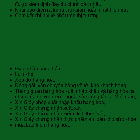
được kiểm định đầy đủ chính xác nhất.
Khai bảo diễn ra trong thời gian ngắn nhất hiện nay.
Cam kết chi phí rẻ nhất trên thị trường.
Không chỉ cung cấp khai báo hải
quan, mở tờ khai hải quan tại sân
bay Vinh chúng tôi cung cấp cho
khách hàng tất cả các dịch vụ như
Giao nhận hàng hóa,
Lưu kho,
Xếp dỡ hàng hoá,
Đóng gói, vận chuyển hàng về tới kho khách hàng,
Thông quan hàng hóa xuất nhập khẩu và hàng hóa cá
nhân của người nước ngoài vào công tác tại Việt nam,
Xin Giấy phép xuất nhập khẩu hàng hóa,
Xin Giấy chứng nhận xuất xứ,
Xin Giấy chứng nhận kiểm dịch thực vật,
Xin Giấy chứng nhận thực phẩm an toàn cho sức khỏe,
mua bảo hiểm hàng hóa.
Quý khách có nhu cầu khai báo hải quan, mở