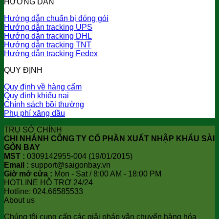
HƯỚNG DẪN
Hướng dẫn chuẩn bị đóng gói
Hướng dẫn tracking UPS
Hướng dẫn tracking DHL
Hướng dẫn tracking TNT
Hướng dẫn tracking Fedex
QUY ĐỊNH
Quy định về hàng cấm
Quy định khiếu nại
Chính sách bồi thường
Phụ phí xăng dầu
TRỤ SỞ CHÍNH
CHI NHÁNH CÔNG TY CỔ PHẦN XUẤT NHẬP KHẨU SÀI
GÒN BAY
MST :
0309142955-004 (19/01/2015)
Email :
support@saigonbay.vn
Giờ mở cửa :
Mon - Sat / 8:00 AM - 18:00 PM
HOTLINE HỖ TRỢ 24/24
Hotline: 024.66585533
About us
Chúng tôi cung cấp các giải pháp vận chuyển hàng hóa