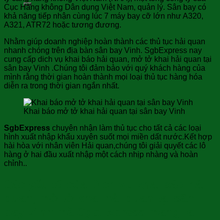
Cục Hàng không Dân dụng Việt Nam, quản lý. Sân bay có
khả năng tiếp nhận cùng lúc 7 máy bay cỡ lớn như A320,
A321, ATR72 hoặc tương đương.
Nhằm giúp doanh nghiệp hoàn thành các thủ tục hải quan
nhanh chóng trên địa bàn sân bay Vinh. SgbExpress nay
cung cấp dich vụ khai báo hải quan, mở tở khai hải quan tại
sân bay Vinh .Chúng tôi đảm bảo với quý khách hàng của
mình rằng thời gian hoàn thành mọi loại thủ tục hàng hóa
diễn ra trong thời gian ngắn nhất.
Khai báo mở tở khai hải quan tại sân bay Vinh
SgbExpress
chuyên nhận làm thủ tục cho tất cả các loại
hình xuất nhập khẩu xuyên suốt mọi miền dất nước.Kết hợp
hài hòa với nhân viên Hải quan,chúng tôi giải quyết các lô
hàng ở hai đầu xuất nhập một cách nhịp nhàng và hoàn
chỉnh..
Các yếu tố của Dịch vụ khai báo hải
quan, mở tở khai hải quan tại sân
bay Vinh mà SgbExpress mang lại: