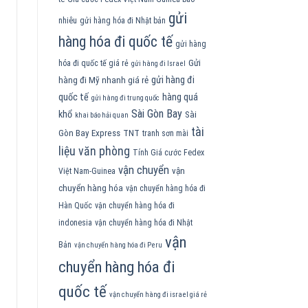
gửi
nhiêu
gửi hàng hóa đi Nhật bản
hàng hóa đi quốc tế
gửi hàng
Gửi
hóa đi quốc tế giá rẻ
gửi hàng đi Israel
gửi hàng đi
hàng đi Mỹ nhanh giá rẻ
quốc tế
hàng quá
gửi hàng đi trung quốc
Sài Gòn Bay
khổ
Sài
khai báo hải quan
tài
Gòn Bay Express
TNT
tranh sơn mài
liệu văn phòng
Tính Giá cước Fedex
vận chuyển
vận
Việt Nam-Guinea
chuyển hàng hóa
vận chuyển hàng hóa đi
Hàn Quốc
vận chuyển hàng hóa đi
indonesia
vận chuyển hàng hóa đi Nhật
vận
Bản
vận chuyển hàng hóa đi Peru
chuyển hàng hóa đi
quốc tế
vận chuyển hàng đi israel giá rẻ