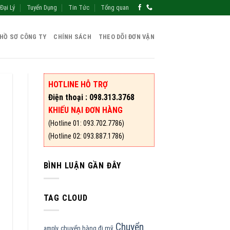
Đại Lý
Tuyển Dụng
Tin Tức
Tổng quan
HỒ SƠ CÔNG TY
CHÍNH SÁCH
THEO DÕI ĐƠN VẬN
HOTLINE HỖ TRỢ
Điện thoại : 098.313.3768
KHIẾU NẠI ĐƠN HÀNG
(Hotline 01: 093.702.7786)
(Hotline 02: 093.887.1786)
BÌNH LUẬN GẦN ĐÂY
TAG CLOUD
Chuyển
chuyển hàng đi mỹ
amply