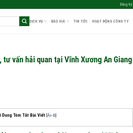
Đăng Ký 
DỊCH VỤ
BÁO GIÁ
TIN TỨC
HOẠT ĐỘNG CÔNG TY
, tư vấn hải quan tại Vĩnh Xương An Giang
i Dung Tóm Tắt Bài Viết
[
Ẩn đi
]