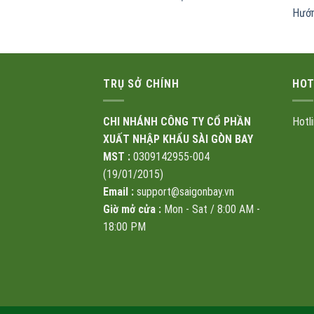
Hướn
TRỤ SỞ CHÍNH
HOT
CHI NHÁNH CÔNG TY CỔ PHẦN
Hotl
XUẤT NHẬP KHẨU SÀI GÒN BAY
MST :
0309142955-004
(19/01/2015)
Email :
support@saigonbay.vn
Giờ mở cửa :
Mon - Sat / 8:00 AM -
18:00 PM