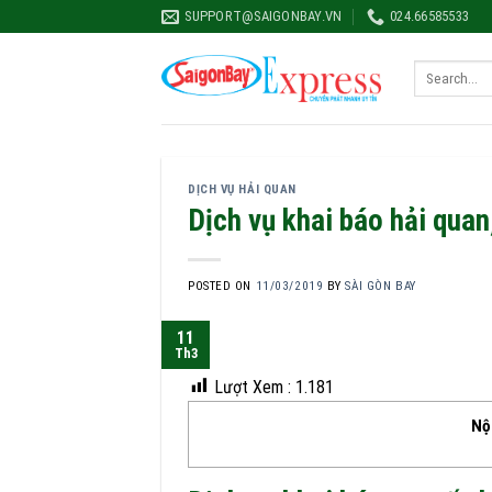
Skip
SUPPORT@SAIGONBAY.VN
024.66585533
to
content
DỊCH VỤ HẢI QUAN
Dịch vụ khai báo hải quan
POSTED ON
11/03/2019
BY
SÀI GÒN BAY
11
Th3
Lượt Xem :
1.181
Nộ