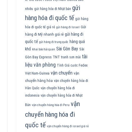
gửi
nhiêu
gửi hàng hóa đi Nhật bản
hàng hóa đi quốc tế
gửi hàng
Gửi
hóa đi quốc tế giá rẻ
gửi hàng đi Israel
gửi hàng đi
hàng đi Mỹ nhanh giá rẻ
quốc tế
hàng quá
gửi hàng đi trung quốc
Sài Gòn Bay
khổ
Sài
khai báo hải quan
tài
Gòn Bay Express
TNT
tranh sơn mài
liệu văn phòng
Tính Giá cước Fedex
vận chuyển
vận
Việt Nam-Guinea
chuyển hàng hóa
vận chuyển hàng hóa đi
Hàn Quốc
vận chuyển hàng hóa đi
indonesia
vận chuyển hàng hóa đi Nhật
vận
Bản
vận chuyển hàng hóa đi Peru
chuyển hàng hóa đi
quốc tế
vận chuyển hàng đi israel giá rẻ