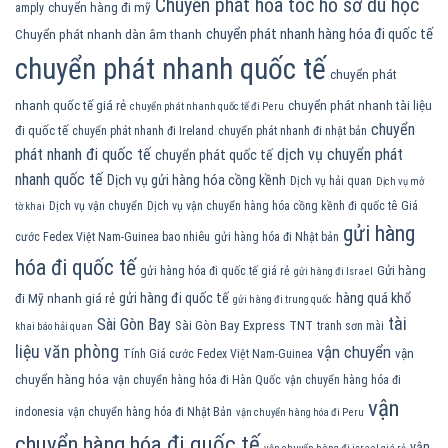
Chuyển phát hỏa tốc hồ sơ du học
chuyển hàng đi mỹ
amply
chuyển phát nhanh hàng hóa đi quốc tế
Chuyển phát nhanh dàn âm thanh
chuyển phát nhanh quốc tế
chuyển phát
nhanh quốc tế giá rẻ
chuyển phát nhanh tài liệu
chuyển phát nhanh quốc tế đi Peru
chuyển
đi quốc tế
chuyển phát nhanh đi Ireland
chuyển phát nhanh đi nhật bản
phát nhanh đi quốc tế
dịch vụ chuyển phát
chuyển phát quốc tế
nhanh quốc tế
Dịch vụ gửi hàng hóa cồng kềnh
Dịch vụ hải quan
Dịch vụ mở
Dịch vụ vận chuyển
Dịch vụ vận chuyển hàng hóa cồng kềnh đi quốc tê
Giá
tờ khai
gửi hàng
cước Fedex Việt Nam-Guinea bao nhiêu
gửi hàng hóa đi Nhật bản
hóa đi quốc tế
Gửi hàng
gửi hàng hóa đi quốc tế giá rẻ
gửi hàng đi Israel
gửi hàng đi quốc tế
hàng quá khổ
đi Mỹ nhanh giá rẻ
gửi hàng đi trung quốc
tài
Sài Gòn Bay
Sài Gòn Bay Express
TNT
tranh sơn mài
khai báo hải quan
liệu văn phòng
vận chuyển
vận
Tính Giá cước Fedex Việt Nam-Guinea
chuyển hàng hóa
vận chuyển hàng hóa đi Hàn Quốc
vận chuyển hàng hóa đi
vận
indonesia
vận chuyển hàng hóa đi Nhật Bản
vận chuyển hàng hóa đi Peru
chuyển hàng hóa đi quốc tế
vận