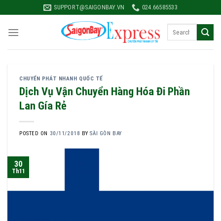
Skip
SUPPORT@SAIGONBAY.VN
024.66585533
to
content
CHUYỂN PHÁT NHANH QUỐC TẾ
Dịch Vụ Vận Chuyển Hàng Hóa Đi Phần
Lan Gía Rẻ
POSTED ON
30/11/2018
BY
SÀI GÒN BAY
30
Th11