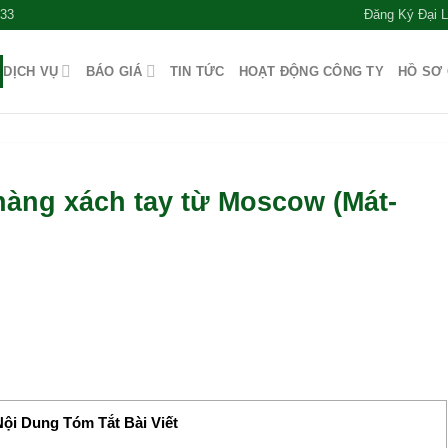
533
Đăng Ký Đại 
DỊCH VỤ
BÁO GIÁ
TIN TỨC
HOẠT ĐỘNG CÔNG TY
HỒ SƠ
hàng xách tay từ Moscow (Mát-
ội Dung Tóm Tắt Bài Viết