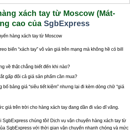
hàng xách tay từ Moscow (Mát-
ợng cao của
SgbExpress
uyển hàng xách tay từ Moscow
eo biển “xách tay” vô vàn giá trên mạng mà không hề có bill
g về thật chẳng biết đến khi nào?
 đắt gấp đôi cả giá sản phẩm cần mua?
bố bảng giá “siêu tiết kiệm” nhưng lại đi kèm dòng chữ “giá
 giá trên trời cho hàng xách tay đang dần đi vào dĩ vãng.
i SgbExpress chúng tôi! Dịch vụ vận chuyển hàng xách tay từ
của SgbExpress với thời gian vận chuyển nhanh chóng và mức