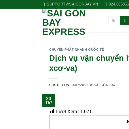
Skip
SUPPORT@SAIGONBAY.VN
024.66585
to
content
CHUYỂN PHÁT NHANH QUỐC TẾ
Dịch vụ vận chuyển 
xcơ-va)
POSTED ON
23/07/2019
BY
SÀI GÒN BAY
23
Th7
Lượt Xem :
1.071
N