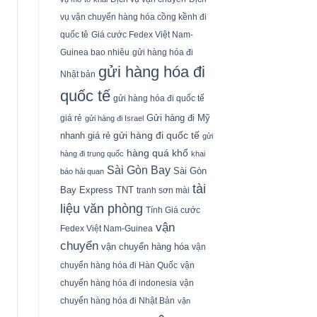
vụ vận chuyển hàng hóa cồng kềnh đi
quốc tê
Giá cước Fedex Việt Nam-
Guinea bao nhiêu
gửi hàng hóa đi
gửi hàng hóa đi
Nhật bản
quốc tế
gửi hàng hóa đi quốc tế
Gửi hàng đi Mỹ
giá rẻ
gửi hàng đi Israel
gửi hàng đi quốc tế
nhanh giá rẻ
gửi
hàng quá khổ
hàng đi trung quốc
khai
Sài Gòn Bay
Sài Gòn
báo hải quan
tài
Bay Express
TNT
tranh sơn mài
liệu văn phòng
Tính Giá cước
vận
Fedex Việt Nam-Guinea
chuyển
vận chuyển hàng hóa
vận
chuyển hàng hóa đi Hàn Quốc
vận
chuyển hàng hóa đi indonesia
vận
chuyển hàng hóa đi Nhật Bản
vận