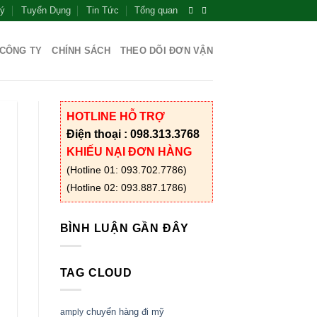
Lý
Tuyển Dụng
Tin Tức
Tổng quan
 CÔNG TY
CHÍNH SÁCH
THEO DÕI ĐƠN VẬN
HOTLINE HỖ TRỢ
Điện thoại : 098.313.3768
KHIẾU NẠI ĐƠN HÀNG
(Hotline 01: 093.702.7786)
(Hotline 02: 093.887.1786)
BÌNH LUẬN GẦN ĐÂY
TAG CLOUD
chuyển hàng đi mỹ
amply