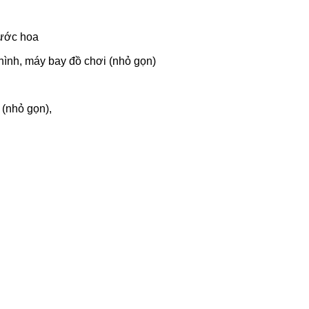
ước hoa
hình, máy bay đồ chơi (nhỏ gọn)
t (nhỏ gọn),