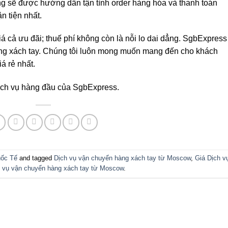
ng sẽ được hướng dẫn tận tình order hàng hóa và thanh toán
 tiện nhất.
iá cả ưu đãi; thuế phí không còn là nỗi lo dai dẳng. SgbExpress
àng xách tay. Chúng tôi luôn mong muốn mang đến cho khách
á rẻ nhất.
dịch vụ hàng đầu của SgbExpress.
uốc Tế
and tagged
Dịch vụ vận chuyển hàng xách tay từ Moscow
,
Giá Dịch v
 vụ vận chuyển hàng xách tay từ Moscow
.