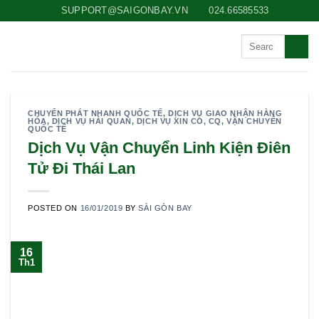
Skip
SUPPORT@SAIGONBAY.VN
024.66585533
to
content
CHUYỂN PHÁT NHANH QUỐC TẾ
,
DỊCH VỤ GIAO NHẬN HÀNG
HÓA
,
DỊCH VỤ HẢI QUAN
,
DỊCH VỤ XIN CO, CQ
,
VẬN CHUYỂN
QUỐC TẾ
Dịch Vụ Vận Chuyển Linh Kiện Điên
Tử Đi Thái Lan
POSTED ON
16/01/2019
BY
SÀI GÒN BAY
16
Th1