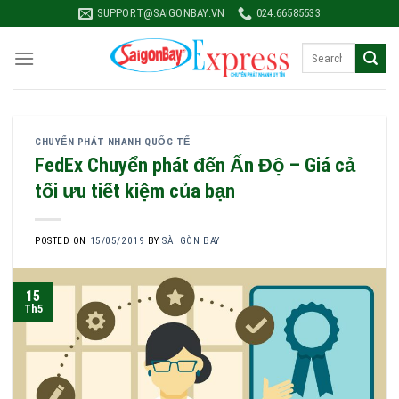
Skip
SUPPORT@SAIGONBAY.VN
024.66585533
to
content
CHUYỂN PHÁT NHANH QUỐC TẾ
FedEx Chuyển phát đến Ấn Độ – Giá cả
tối ưu tiết kiệm của bạn
POSTED ON
15/05/2019
BY
SÀI GÒN BAY
15
Th5