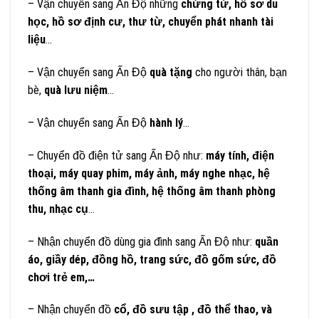
– Vận chuyển sang Ấn Độ những
chứng từ, hồ sơ du
học, hồ sơ định cư, thư từ, chuyển phát nhanh tài
liệu
…
– Vận chuyển sang Ấn Độ
quà tặng
cho người thân, bạn
bè,
quà lưu niệm
…
– Vận chuyển sang Ấn Độ
hành lý
…
– Chuyển đồ điện tử sang Ấn Độ như:
máy tính, điện
thoại, máy quay phim, máy ảnh, máy nghe nhạc, hệ
thống âm thanh gia đình, hệ thống âm thanh phòng
thu, nhạc cụ
…
– Nhận chuyển đồ dùng gia đình sang Ấn Độ như:
quần
áo, giầy dép, đồng hồ, trang sức, đồ gốm sức, đồ
chơi trẻ em,…
– Nhận chuyển đồ
cổ, đồ sưu tập , đồ thể thao, và