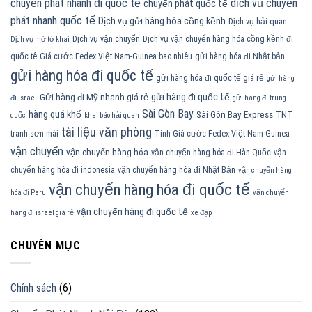
chuyển phát nhanh đi quốc tế
dịch vụ chuyển
chuyển phát quốc tế
phát nhanh quốc tế
Dịch vụ gửi hàng hóa cồng kềnh
Dịch vụ hải quan
Dịch vụ vận chuyển
Dịch vụ vận chuyển hàng hóa cồng kềnh đi
Dịch vụ mở tờ khai
quốc tê
Giá cước Fedex Việt Nam-Guinea bao nhiêu
gửi hàng hóa đi Nhật bản
gửi hàng hóa đi quốc tế
gửi hàng hóa đi quốc tế giá rẻ
gửi hàng
gửi hàng đi quốc tế
Gửi hàng đi Mỹ nhanh giá rẻ
đi Israel
gửi hàng đi trung
Sài Gòn Bay
hàng quá khổ
Sài Gòn Bay Express
TNT
quốc
khai báo hải quan
tài liệu văn phòng
tranh sơn mài
Tính Giá cước Fedex Việt Nam-Guinea
vận chuyển
vận chuyển hàng hóa
vận chuyển hàng hóa đi Hàn Quốc
vận
chuyển hàng hóa đi indonesia
vận chuyển hàng hóa đi Nhật Bản
vận chuyển hàng
vận chuyển hàng hóa đi quốc tế
hóa đi Peru
vận chuyển
vận chuyển hàng đi quốc tế
hàng đi israel giá rẻ
xe đạp
CHUYÊN MỤC
Chính sách
(6)