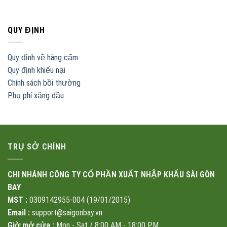
QUY ĐỊNH
Quy định về hàng cấm
Quy định khiếu nại
Chính sách bồi thường
Phụ phí xăng dầu
TRỤ SỞ CHÍNH
CHI NHÁNH CÔNG TY CỔ PHẦN XUẤT NHẬP KHẨU SÀI GÒN
BAY
MST :
0309142955-004 (19/01/2015)
Email :
support@saigonbay.vn
Giờ mở cửa :
Mon - Sat / 8:00 AM - 18:00 PM