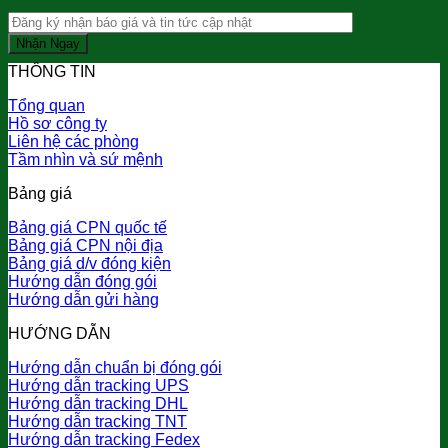
THÔNG TIN
Tổng quan
Hồ sơ công ty
Liên hệ các phòng
Tầm nhìn và sứ mệnh
Bảng giá
Bảng giá CPN quốc tế
Bảng giá CPN nội địa
Bảng giá d/v đóng kiện
Hướng dẫn đóng gói
Hướng dẫn gửi hàng
HƯỚNG DẪN
Hướng dẫn chuẩn bị đóng gói
Hướng dẫn tracking UPS
Hướng dẫn tracking DHL
Hướng dẫn tracking TNT
Hướng dẫn tracking Fedex