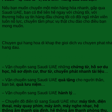
Nếu bạn muốn chuyển một món hàng hóa nhanh, gấp qua
Saudi UAE, bạn có thể liên hệ ngay với chúng tôi, với
thương hiệu uy tín hàng đầu chúng tôi có đội ngũ nhân viên
luôn nỗ lực, chuyên tâm phục vụ thật chu đáo cho điều bạn
mong muốn.
Chuyen gui hang hoa di khap the gioi dich vu chuyen phat nh
hang dau.
Hãy cho chúng tôi biết bạn đang cần gì?
– Vận chuyển sang Saudi UAE những
chứng từ, hồ sơ du
học, hồ sơ định cư, thư từ, chuyển phát nhanh tài liệu
…
– Vận chuyển sang Saudi UAE
quà tặng
cho người thân,
bạn bè,
quà lưu niệm
…
– Vận chuyển sang Saudi UAE
hành lý
…
– Chuyển đồ điện tử sang Saudi UAE như:
máy tính, điện
thoại, máy quay phim, máy ảnh, máy nghe nhạc, hệ
thống âm thanh gia đình, hệ thống âm thanh phòng thu,