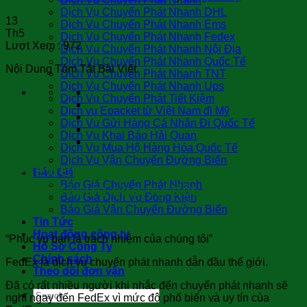
Dịch Vụ Chuyển Phát Nhanh DHL
13
Dịch Vụ Chuyển Phát Nhanh Ems
Th5
Dịch Vụ Chuyển Phát Nhanh Fedex
Lượt Xem :
972
Dịch Vụ Chuyển Phát Nhanh Nội Địa
Dịch Vụ Chuyển Phát Nhanh Quốc Tế
Nội Dung Tóm Tắt Bài Viết
Dịch Vụ Chuyển Phát Nhanh TNT
Dịch Vụ Chuyển Phát Nhanh Ups
Dịch Vụ Chuyển Phát Tiết Kiệm
Dịch vụ Epacket từ Việt Nam đi Mỹ
Dịch Vụ Gửi Hàng Cá Nhân Đi Quốc Tế
Dịch Vụ Khai Báo Hải Quan
Dịch Vụ Mua Hộ Hàng Hóa Quốc Tế
Dịch Vụ Vận Chuyển Đường Biển
FedEx Chuyển phát đến Saudi UAE –
Báo Giá
Báo Giá Chuyển Phát Nhanh
Giá cả tối ưu cho sự tiết kiệm của
Báo Giá Dịch Vụ Đóng Kiện
bạn
Báo Giá Vận Chuyển Đường Biển
Tin Tức
Hoạt động công ty
“Phục vụ bạn là trách nhiệm của chúng tôi”
Hồ Sơ Công Ty
Chính sách
FedEx là dịch vụ chuyển phát nhanh dẫn đầu thế giới.
Theo dõi đơn vận
Đã có rất nhiều người khi nhắc đến chuyển phát nhanh sẽ
nghĩ ngay đến FedEx vì mức độ phổ biến và uy tín của