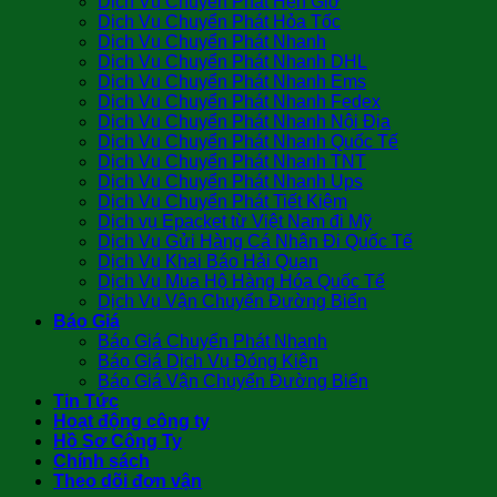
Dịch Vụ Chuyển Phát Hẹn Giờ
Dịch Vụ Chuyển Phát Hỏa Tốc
Dịch Vụ Chuyển Phát Nhanh
Dịch Vụ Chuyển Phát Nhanh DHL
Dịch Vụ Chuyển Phát Nhanh Ems
Dịch Vụ Chuyển Phát Nhanh Fedex
Dịch Vụ Chuyển Phát Nhanh Nội Địa
Dịch Vụ Chuyển Phát Nhanh Quốc Tế
Dịch Vụ Chuyển Phát Nhanh TNT
Dịch Vụ Chuyển Phát Nhanh Ups
Dịch Vụ Chuyển Phát Tiết Kiệm
Dịch vụ Epacket từ Việt Nam đi Mỹ
Dịch Vụ Gửi Hàng Cá Nhân Đi Quốc Tế
Dịch Vụ Khai Báo Hải Quan
Dịch Vụ Mua Hộ Hàng Hóa Quốc Tế
Dịch Vụ Vận Chuyển Đường Biển
Báo Giá
Báo Giá Chuyển Phát Nhanh
Báo Giá Dịch Vụ Đóng Kiện
Báo Giá Vận Chuyển Đường Biển
Tin Tức
Hoạt động công ty
Hồ Sơ Công Ty
Chính sách
Theo dõi đơn vận