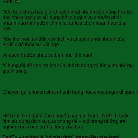
FedEx.
Nếu bạn chưa bao giờ chuyển phát nhanh của hãng FedEx
hay chưa bao giờ sử dụng bất cứ dịch vụ chuyển phát
nhanh nào thì FedEx chính là sự lựa chọn hoàn hảo của
bạn.
Hãy thử một lần đến với dịch vụ chuyển phát nhanh của
FedEx để thấy sự bất ngờ
về cách FedEx phục vụ bạn như thế nào!
“Chúng tôi đề cao lợi ích của khách hàng và tôn vinh những
giá trị sống.”
Chuyen gui chuyen phat nhanh hang hoa chuyen gui di quoc te 
FedEx đưa điều bạn muốn gửi đến cả thế giới:
Hiện tại, bạn đang cần chuyển hàng đi Saudi UAE, hãy để
tâm sử dụng dịch vụ của chúng tôi – một trong những trải
nghiệm hứa hẹn sự hài lòng của bạn.
FedEx – tự hào là “vị cứu tinh” hàng đầu của bạn!