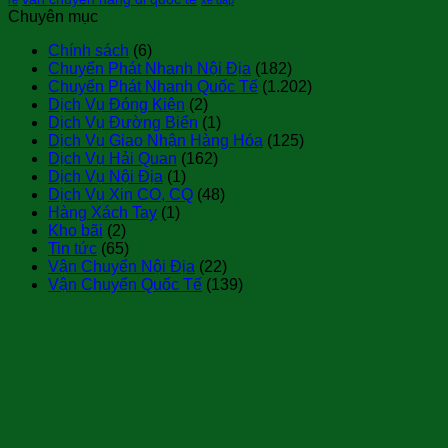
Chuyên mục
Chính sách
(6)
Chuyển Phát Nhanh Nội Địa
(182)
Chuyển Phát Nhanh Quốc Tế
(1.202)
Dịch Vụ Đóng Kiện
(2)
Dịch Vụ Đường Biển
(1)
Dịch Vụ Giao Nhận Hàng Hóa
(125)
Dịch Vụ Hải Quan
(162)
Dịch Vụ Nội Địa
(1)
Dịch Vụ Xin CO, CQ
(48)
Hàng Xách Tay
(1)
Kho bãi
(2)
Tin tức
(65)
Vận Chuyển Nội Địa
(22)
Vận Chuyển Quốc Tế
(139)