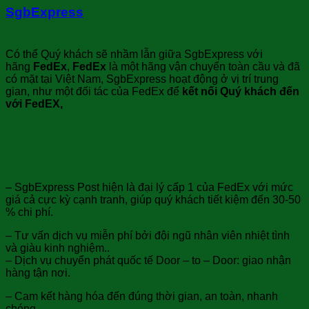
SgbExpress
kết nối Quý khách đến với dịch
vụ Chuyển phát đến Saudi UAE
Có thể Quý khách sẽ nhầm lẫn giữa SgbExpress với
hãng
FedEx
,
FedEx
là một hãng vận chuyển toàn cầu và đã
có mặt tại Việt Nam, SgbExpress
hoạt động ở vị trí trung
gian, như một đối tác của FedEx để
kết nối Quý khách đến
với FedEX,
Quý khách hàng sử dụng dịch vụ Chuyển phát
đến Saudi UAE của SgbExpress Post sẽ nhận
được những tiện ích sau:
– SgbExpress Post hiện là đại lý cấp 1 của FedEx với mức
giá cả cực kỳ cạnh tranh, giúp quý khách tiết kiệm đến 30-50
% chi phí.
– Tư vấn dịch vụ miễn phí bởi đội ngũ nhân viên nhiệt tình
và giàu kinh nghiệm..
– Dịch vụ chuyển phát quốc tế Door – to – Door: giao nhận
hàng tận nơi.
– Cam kết hàng hóa đến đúng thời gian, an toàn, nhanh
chóng.