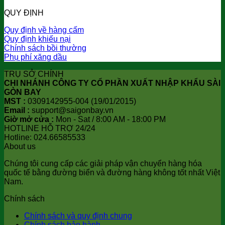
QUY ĐỊNH
Quy định về hàng cấm
Quy định khiếu nại
Chính sách bồi thường
Phụ phí xăng dầu
TRỤ SỞ CHÍNH
CHI NHÁNH CÔNG TY CỔ PHẦN XUẤT NHẬP KHẨU SÀI
GÒN BAY
MST :
0309142955-004 (19/01/2015)
Email :
support@saigonbay.vn
Giờ mở cửa :
Mon - Sat / 8:00 AM - 18:00 PM
HOTLINE HỖ TRỢ 24/24
Hotline: 024.66585533
About us
Chúng tôi cung cấp các giải pháp vận chuyển hàng hóa
quốc tế bằng đường biển và đường hàng không tốt nhất Việt
Nam.
Chính sách
Chính sách và quy định chung
Chính sách bảo hành