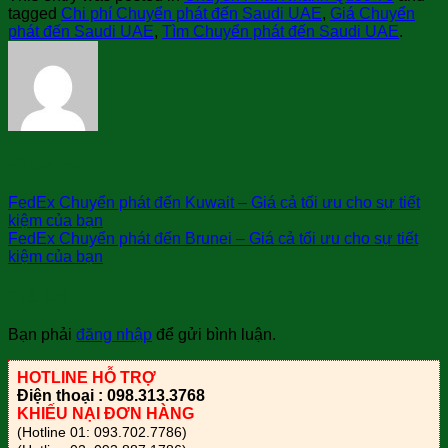
tagged
Chi phí Chuyển phát đến Saudi UAE
,
Giá Chuyển
phát đến Saudi UAE
,
Tìm Chuyển phát đến Saudi UAE
.
sài gòn bay
FedEx Chuyển phát đến Kuwait – Giá cả tối ưu cho sự tiết
kiệm của bạn
FedEx Chuyển phát đến Brunei – Giá cả tối ưu cho sự tiết
kiệm của bạn
Trả lời
Bạn phải
đăng nhập
để gửi bình luận.
HOTLINE HỖ TRỢ
Điện thoại : 098.313.3768
KHIẾU NẠI ĐƠN HÀNG
(Hotline 01: 093.702.7786)