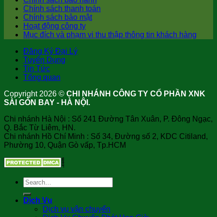
Chính sách thanh toán
Chính sách bảo mật
Hoạt động công ty
Mục đích và phạm vi thu thập thông tin khách hàng
Đăng Ký Đại Lý
Tuyển Dụng
Tin Tức
Tổng quan
Copyright 2026 ©
CHI NHÁNH CÔNG TY CỔ PHẦN XNK
SÀI GÒN BAY - HÀ NỘI.
Chi nhánh Hà Nội : Số 241 Đường Tân Xuân, P. Đông Ngạc,
Q. Bắc Từ Liêm, HN.
Chi nhánh Hồ Chí Minh : Số 34, Đường số 2, KDC Citiland,
Phường 10, Quận Gò vấp, Tp.HCM
Dịch Vụ
Dịch vụ vận chuyển