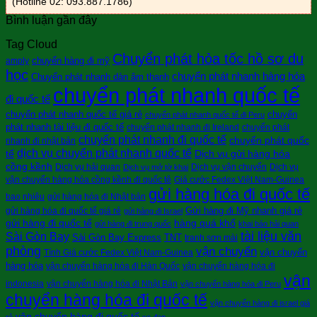
(Hotline 02: 093.887.1786)
Bình luận gần đây
Tag Cloud
Chuyển phát hỏa tốc hồ sơ du
chuyển hàng đi mỹ
amply
học
chuyển phát nhanh hàng hóa
Chuyển phát nhanh dàn âm thanh
chuyển phát nhanh quốc tế
đi quốc tế
chuyển phát nhanh quốc tế giá rẻ
chuyển
chuyển phát nhanh quốc tế đi Peru
phát nhanh tài liệu đi quốc tế
chuyển phát nhanh đi Ireland
chuyển phát
chuyển phát nhanh đi quốc tế
chuyển phát quốc
nhanh đi nhật bản
dịch vụ chuyển phát nhanh quốc tế
tế
Dịch vụ gửi hàng hóa
cồng kềnh
Dịch vụ hải quan
Dịch vụ vận chuyển
Dịch vụ
Dịch vụ mở tờ khai
vận chuyển hàng hóa cồng kềnh đi quốc tê
Giá cước Fedex Việt Nam-Guinea
gửi hàng hóa đi quốc tế
bao nhiêu
gửi hàng hóa đi Nhật bản
Gửi hàng đi Mỹ nhanh giá rẻ
gửi hàng hóa đi quốc tế giá rẻ
gửi hàng đi Israel
gửi hàng đi quốc tế
hàng quá khổ
gửi hàng đi trung quốc
khai báo hải quan
tài liệu văn
Sài Gòn Bay
Sài Gòn Bay Express
TNT
tranh sơn mài
phòng
vận chuyển
vận chuyển
Tính Giá cước Fedex Việt Nam-Guinea
hàng hóa
vận chuyển hàng hóa đi Hàn Quốc
vận chuyển hàng hóa đi
vận
indonesia
vận chuyển hàng hóa đi Nhật Bản
vận chuyển hàng hóa đi Peru
chuyển hàng hóa đi quốc tế
vận chuyển hàng đi israel giá
vận chuyển hàng đi quốc tế
rẻ
xe đạp