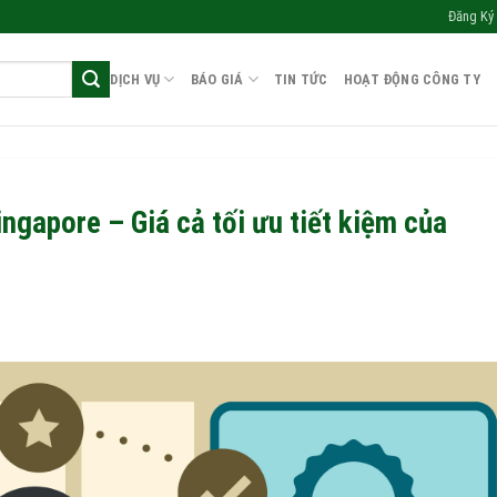
Đăng Ký 
DỊCH VỤ
BÁO GIÁ
TIN TỨC
HOẠT ĐỘNG CÔNG TY
ngapore – Giá cả tối ưu tiết kiệm của