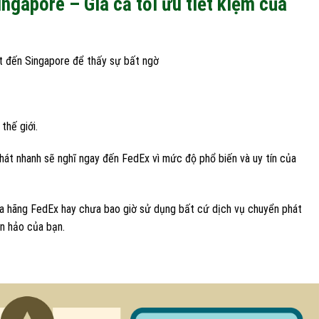
ngapore – Giá cả tối ưu tiết kiệm của
t đến Singapore để thấy sự bất ngờ
thế giới.
hát nhanh sẽ nghĩ ngay đến FedEx vì mức độ phổ biến và uy tín của
a hãng FedEx hay chưa bao giờ sử dụng bất cứ dịch vụ chuyển phát
àn hảo của bạn.