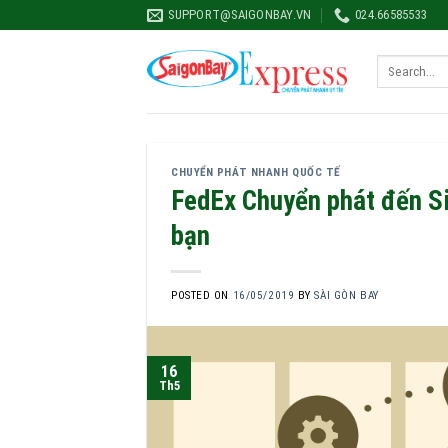
Skip
SUPPORT@SAIGONBAY.VN
024.66585533
to
content
CHUYỂN PHÁT NHANH QUỐC TẾ
FedEx Chuyển phát đến Si
bạn
POSTED ON
16/05/2019
BY
SÀI GÒN BAY
16
Th5