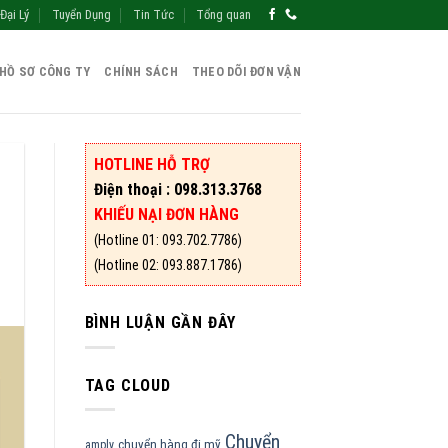
Đại Lý
Tuyển Dụng
Tin Tức
Tổng quan
HỒ SƠ CÔNG TY
CHÍNH SÁCH
THEO DÕI ĐƠN VẬN
HOTLINE HỖ TRỢ
Điện thoại : 098.313.3768
KHIẾU NẠI ĐƠN HÀNG
(Hotline 01: 093.702.7786)
(Hotline 02: 093.887.1786)
BÌNH LUẬN GẦN ĐÂY
TAG CLOUD
Chuyển
chuyển hàng đi mỹ
amply