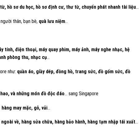
từ, hồ sơ du học, hồ sơ định cư, thư từ, chuyển phát nhanh tài liệu
…
người thân, bạn bè,
quà lưu niệm
…
y tính, điện thoại, máy quay phim, máy ảnh, máy nghe nhạc, hệ
anh phòng thu, nhạc cụ
…
pore như:
quần áo, giầy dép, đồng hồ, trang sức, đồ gốm sức, đồ
 thao, và những món đồ độc đáo
… sang Singapore
:
hàng may mặc, gỗ, vải
…
c ngoài về, hàng sửa chữa, hàng bảo hành, hàng tạm nhập tái xuất
…