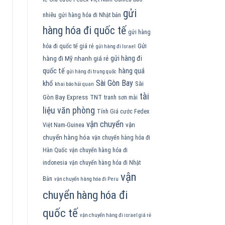
gửi
nhiêu
gửi hàng hóa đi Nhật bản
hàng hóa đi quốc tế
gửi hàng
Gửi
hóa đi quốc tế giá rẻ
gửi hàng đi Israel
gửi hàng đi
hàng đi Mỹ nhanh giá rẻ
quốc tế
hàng quá
gửi hàng đi trung quốc
Sài Gòn Bay
khổ
Sài
khai báo hải quan
tài
Gòn Bay Express
TNT
tranh sơn mài
liệu văn phòng
Tính Giá cước Fedex
vận chuyển
vận
Việt Nam-Guinea
chuyển hàng hóa
vận chuyển hàng hóa đi
Hàn Quốc
vận chuyển hàng hóa đi
indonesia
vận chuyển hàng hóa đi Nhật
vận
Bản
vận chuyển hàng hóa đi Peru
chuyển hàng hóa đi
quốc tế
vận chuyển hàng đi israel giá rẻ