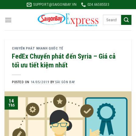
Skip
SUPPORT@SAIGONBAY.VN
024.66585533
to
content
CHUYỂN PHÁT NHANH QUỐC TẾ
FedEx Chuyển phát đến Syria – Giá cả
tối ưu tiết kiệm nhất
POSTED ON
14/05/2019
BY
SÀI GÒN BAY
14
Th5