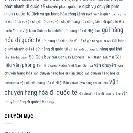
phát nhanh đi quốc tế
dịch vụ chuyển phát
chuyển phát quốc tế
nhanh quốc tế
Dịch vụ gửi hàng hóa cồng kềnh
Dịch vụ hải quan
Dịch vụ mở
Dịch vụ vận chuyển
Dịch vụ vận chuyển hàng hóa cồng kềnh đi quốc tê
Giá
tờ khai
gửi hàng
cước Fedex Việt Nam-Guinea bao nhiêu
gửi hàng hóa đi Nhật bản
hóa đi quốc tế
Gửi hàng
gửi hàng hóa đi quốc tế giá rẻ
gửi hàng đi Israel
gửi hàng đi quốc tế
hàng quá khổ
đi Mỹ nhanh giá rẻ
gửi hàng đi trung quốc
tài
Sài Gòn Bay
Sài Gòn Bay Express
TNT
tranh sơn mài
khai báo hải quan
liệu văn phòng
vận chuyển
vận
Tính Giá cước Fedex Việt Nam-Guinea
chuyển hàng hóa
vận chuyển hàng hóa đi Hàn Quốc
vận chuyển hàng hóa đi
vận
indonesia
vận chuyển hàng hóa đi Nhật Bản
vận chuyển hàng hóa đi Peru
chuyển hàng hóa đi quốc tế
vận
vận chuyển hàng đi israel giá rẻ
chuyển hàng đi quốc tế
xe đạp
CHUYÊN MỤC