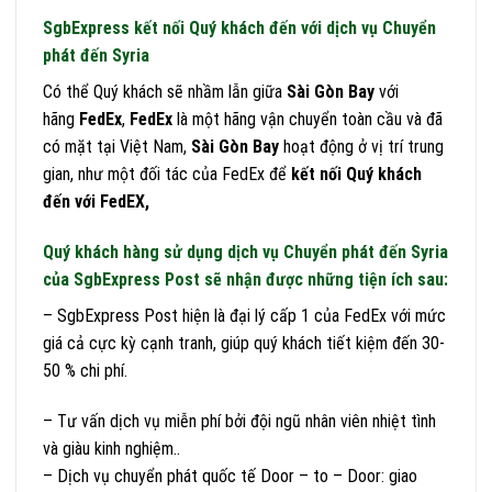
SgbExpress kết nối Quý khách đến với dịch vụ Chuyển
phát đến Syria
Có thể Quý khách sẽ nhầm lẫn giữa
Sài Gòn Bay
với
hãng
FedEx
,
FedEx
là một hãng vận chuyển toàn cầu và đã
có mặt tại Việt Nam,
Sài Gòn Bay
hoạt động ở vị trí trung
gian, như một đối tác của FedEx để
kết nối Quý khách
đến với FedEX,
Quý khách hàng sử dụng dịch vụ Chuyển phát đến Syria
của SgbExpress Post sẽ nhận được những tiện ích sau:
– SgbExpress Post hiện là đại lý cấp 1 của FedEx với mức
giá cả cực kỳ cạnh tranh, giúp quý khách tiết kiệm đến 30-
50 % chi phí.
– Tư vấn dịch vụ miễn phí bởi đội ngũ nhân viên nhiệt tình
và giàu kinh nghiệm..
– Dịch vụ chuyển phát quốc tế Door – to – Door: giao