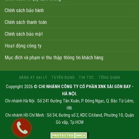
Chính sách bảo hành
Chính sách thanh toán
Chính sách bảo mật
Hoạt động công ty
Mục đích và phạm vi thu thập thông tin khách hàng
ĐĂNG KÝ ĐẠI LÝ
TUYỂN DỤNG
TIN TỨC
TỔNG QUAN
Copyright 2026 ©
CHI NHÁNH CÔNG TY CỔ PHẦN XNK SÀI GÒN BAY -
HÀ NỘI.
Chi nhánh Hà Nội : Số 241 Đường Tân Xuân, P. Đông Ngạc, Q. Bắc Từ Liêm,
HN.
Chi nhánh Hồ Chí Minh : Số 34, Đường số 2, KDC Citiland, Phường 10, Quận
Gò vấp, Tp.HCM