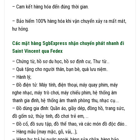
– Cam kết hàng hóa đến đúng thời gian.
– Bảo hiểm 100% hàng hóa khi vận chuyển xảy ra mất mát,
hư hỏng.
Các mặt hàng SgbExpress nhận chuyển phát nhanh đi
Saint Vincent qua Fedex
– Chứng từ, hồ sơ du học, hồ sơ định cư, Thư từ…
– Quà tặng cho người thân, bạn bè, quà lưu niệm..
– Hành lý;
– Đồ điện tử: Máy tính, điện thoại, máy quay phim, máy
nghe nhạc, máy trò chơi, máy chiếu phim, hệ thống âm
thanh gia đình, hệ thống âm thanh phòng thu, nhạc cụ….
– Đồ dùng gia đình: Quần áo, giầy dép, đồng hồ, trang sức,
đồ gốm sứ, thủy tinh, đồ chơi trẻ em, …
– Đồ cổ, đồ sưu tập, đồ thể thao, và các món đồ độc đáo…
– Hàng mẫu (may mặc, gỗ, vải,…);
– Hàng hư trả lại nước ngoài, hàng sửa chữa, hàng bảo