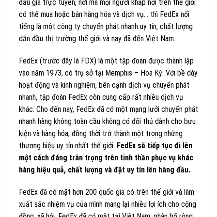
đấu giá trực tuyến, nơi mà mọi người khắp nơi trên thế giới
có thể mua hoặc bán hàng hóa và dịch vụ… thì FedEx nổi
tiếng là một công ty chuyển phát nhanh uy tín, chất lượng
dẫn đầu thị trường thế giới và nay đã đến Việt Nam.
FedEx (trước đây là FDX) là một tập đoàn được thành lập
vào năm 1973, có trụ sở tại Memphis – Hoa Kỳ. Với bề dày
hoạt động và kinh nghiệm, bên cạnh dịch vụ chuyển phát
nhanh, tập đoàn FedEx còn cung cấp rất nhiều dịch vụ
khác. Cho đến nay, FedEx đã có một mạng lưới chuyển phát
nhanh hàng không toàn cầu không có đối thủ dành cho bưu
kiện và hàng hóa, đồng thời trở thành một trong những
thương hiệu uy tín nhất thế giới.
FedEx sẽ tiếp tục đi lên
một cách đáng trân trọng trên tinh thần phục vụ khác
hàng hiệu quả, chất lượng và đặt uy tín lên hàng đầu.
FedEx đã có mặt hơn 200 quốc gia có trên thế giới và làm
xuất sắc nhiệm vụ của mình mang lại nhiều lợi ích cho cộng
đồng, xã hội. FedEx đã có mặt tại Việt Nam, phân bố rộng