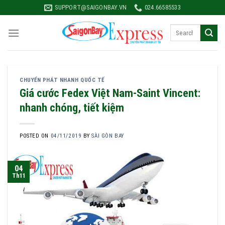
Skip
SUPPORT@SAIGONBAY.VN
024.66585533
to
content
CHUYỂN PHÁT NHANH QUỐC TẾ
Giá cước Fedex Việt Nam-Saint Vincent:
nhanh chóng, tiết kiệm
POSTED ON
04/11/2019
BY
SÀI GÒN BAY
04
Th11