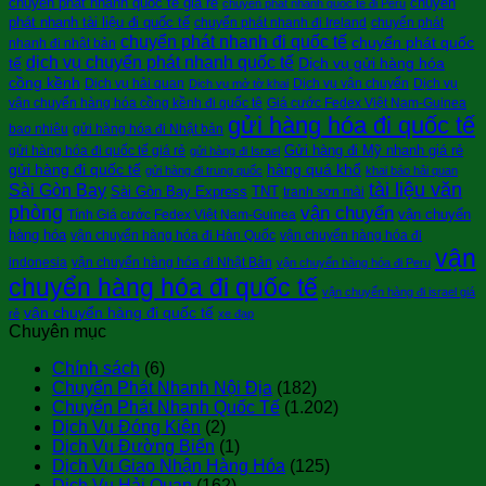
chuyển phát nhanh quốc tế giá rẻ
chuyển
chuyển phát nhanh quốc tế đi Peru
phát nhanh tài liệu đi quốc tế
chuyển phát nhanh đi Ireland
chuyển phát
chuyển phát nhanh đi quốc tế
chuyển phát quốc
nhanh đi nhật bản
dịch vụ chuyển phát nhanh quốc tế
tế
Dịch vụ gửi hàng hóa
cồng kềnh
Dịch vụ hải quan
Dịch vụ vận chuyển
Dịch vụ
Dịch vụ mở tờ khai
vận chuyển hàng hóa cồng kềnh đi quốc tê
Giá cước Fedex Việt Nam-Guinea
gửi hàng hóa đi quốc tế
bao nhiêu
gửi hàng hóa đi Nhật bản
Gửi hàng đi Mỹ nhanh giá rẻ
gửi hàng hóa đi quốc tế giá rẻ
gửi hàng đi Israel
gửi hàng đi quốc tế
hàng quá khổ
gửi hàng đi trung quốc
khai báo hải quan
tài liệu văn
Sài Gòn Bay
Sài Gòn Bay Express
TNT
tranh sơn mài
phòng
vận chuyển
vận chuyển
Tính Giá cước Fedex Việt Nam-Guinea
hàng hóa
vận chuyển hàng hóa đi Hàn Quốc
vận chuyển hàng hóa đi
vận
indonesia
vận chuyển hàng hóa đi Nhật Bản
vận chuyển hàng hóa đi Peru
chuyển hàng hóa đi quốc tế
vận chuyển hàng đi israel giá
vận chuyển hàng đi quốc tế
rẻ
xe đạp
Chuyên mục
Chính sách
(6)
Chuyển Phát Nhanh Nội Địa
(182)
Chuyển Phát Nhanh Quốc Tế
(1.202)
Dịch Vụ Đóng Kiện
(2)
Dịch Vụ Đường Biển
(1)
Dịch Vụ Giao Nhận Hàng Hóa
(125)
Dịch Vụ Hải Quan
(162)