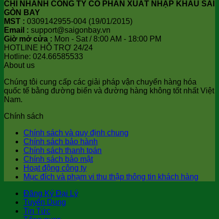
CHI NHÁNH CÔNG TY CỔ PHẦN XUẤT NHẬP KHẨU SÀI
GÒN BAY
MST :
0309142955-004 (19/01/2015)
Email :
support@saigonbay.vn
Giờ mở cửa :
Mon - Sat / 8:00 AM - 18:00 PM
HOTLINE HỖ TRỢ 24/24
Hotline: 024.66585533
About us
Chúng tôi cung cấp các giải pháp vận chuyển hàng hóa
quốc tế bằng đường biển và đường hàng không tốt nhất Việt
Nam.
Chính sách
Chính sách và quy định chung
Chính sách bảo hành
Chính sách thanh toán
Chính sách bảo mật
Hoạt động công ty
Mục đích và phạm vi thu thập thông tin khách hàng
Đăng Ký Đại Lý
Tuyển Dụng
Tin Tức