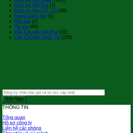
Dịch Vụ Nội Địa
(1)
Dịch Vụ Xin CO, CQ
(48)
Hàng Xách Tay
(1)
Kho bãi
(2)
Tin tức
(65)
Vận Chuyển Nội Địa
(22)
Vận Chuyển Quốc Tế
(139)
THÔNG TIN
Tổng quan
Hồ sơ công ty
Liên hệ các phòng