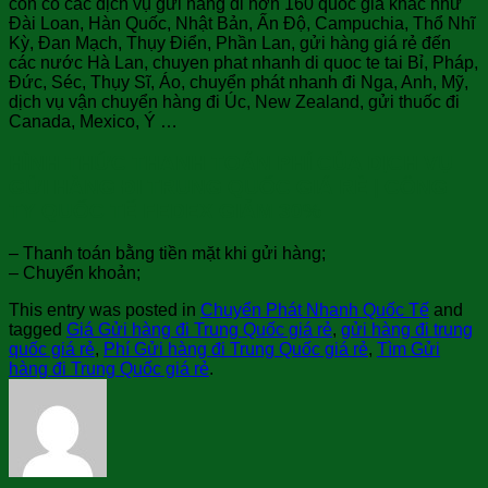
còn có các dịch vụ gửi hàng đi hơn 160 quốc gia khác như
Đài Loan, Hàn Quốc, Nhật Bản, Ấn Độ, Campuchia, Thổ Nhĩ
Kỳ, Đan Mạch, Thụy Điển, Phần Lan, gửi hàng giá rẻ đến
các nước Hà Lan, chuyen phat nhanh di quoc te tai Bỉ, Pháp,
Đức, Séc, Thụy Sĩ, Áo, chuyển phát nhanh đi Nga, Anh, Mỹ,
dịch vụ vận chuyển hàng đi Úc, New Zealand, gửi thuốc đi
Canada, Mexico, Ý …
HÌNH THỨC THANH TOÁN PHÍ CỦA DỊCH VỤ
GỬI HÀNG ĐI TRUNG QUỐC GIÁ RẺ | CÔNG
TY QUỐC TẾ FEDEX GIẢM 30%
– Thanh toán bằng tiền mặt khi gửi hàng;
– Chuyển khoản;
This entry was posted in
Chuyển Phát Nhanh Quốc Tế
and
tagged
Giá Gửi hàng đi Trung Quốc giá rẻ
,
gửi hàng đi trung
quốc giá rẻ
,
Phí Gửi hàng đi Trung Quốc giá rẻ
,
Tìm Gửi
hàng đi Trung Quốc giá rẻ
.