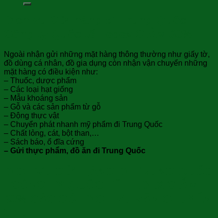
Dịch vụ Gửi hàng đi Trung Quốc |
Công ty Quốc tế Fedex GIẢM 30%
Ngoài nhận gửi những mặt hàng thông thường như giấy tờ,
đồ dùng cá nhân, đồ gia dụng còn nhận vận chuyển những
mặt hàng có điều kiện như:
– Thuốc, dược phẩm
– Các loại hạt giống
– Mẫu khoáng sản
– Gỗ và các sản phẩm từ gỗ
– Động thực vật
– Chuyển phát nhanh mỹ phẩm đi Trung Quốc
– Chất lỏng, cát, bột than,…
– Sách báo, ổ đĩa cứng
– Gửi thực phẩm, đồ ăn đi Trung Quốc
DỊCH VỤ GỬI HÀNG ĐI TRUNG QUỐC
| CÔNG TY QUỐC TẾ FEDEX GIẢM
30% CÁC GÓI DỊCH VỤ VẬN CHUYỂN
SAU: