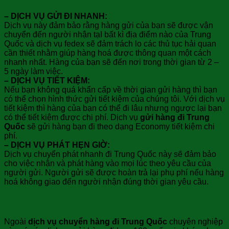
– DỊCH VỤ GỬI ĐI NHANH:
Dịch vụ này đảm bảo rằng hàng gửi của bạn sẽ được vận
chuyển đến người nhận tạI bất kì địa điểm nào của Trung
Quốc và dịch vụ fedex sẽ đảm trách lo các thủ tục hải quan
cần thiết nhằm giúp hàng hoá được thông quan một cách
nhanh nhất. Hàng của bạn sẽ đến nơi trong thời gian từ 2 –
5 ngày làm việc.
– DỊCH VỤ TIẾT KIỆM:
Nếu bạn không quá khẩn cấp về thời gian gửi hàng thì bạn
có thể chọn hình thức gửi tiết kiệm của chúng tôi. Với dịch vụ
tiết kiệm thì hàng của bạn có thể đi lâu nhưng ngược lại bạn
có thể tiết kiệm được chi phí. Dịch vụ
gửi hàng đi Trung
Quốc
sẽ gửi hàng bạn đi theo dạng Economy tiết kiệm chi
phí.
– DỊCH VỤ PHÁT HẸN GIỜ:
Dịch vụ chuyển phát nhanh đi Trung Quốc này sẽ đảm bảo
cho việc nhận và phát hàng vào mọi lúc theo yêu cầu của
người gửi. Người gửi sẽ được hoàn trả lại phụ phí nếu hàng
hoá không giao đến người nhận đúng thời gian yêu cầu.
Dịch vụ chuyển phát nhanh quốc tế Fedex
Ngoài
dịch vụ chuyển hàng đi Trung Quốc
chuyên nghiệp