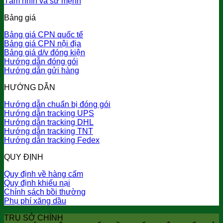
Tầm nhìn và sứ mệnh
Bảng giá
Bảng giá CPN quốc tế
Bảng giá CPN nội địa
Bảng giá d/v đóng kiện
Hướng dẫn đóng gói
Hướng dẫn gửi hàng
HƯỚNG DẪN
Hướng dẫn chuẩn bị đóng gói
Hướng dẫn tracking UPS
Hướng dẫn tracking DHL
Hướng dẫn tracking TNT
Hướng dẫn tracking Fedex
QUY ĐỊNH
Quy định về hàng cấm
Quy định khiếu nại
Chính sách bồi thường
Phụ phí xăng dầu
TRỤ SỞ CHÍNH