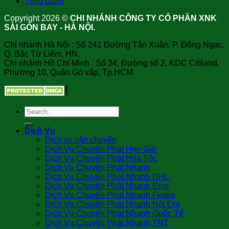
Tổng quan
Copyright 2026 ©
CHI NHÁNH CÔNG TY CỔ PHẦN XNK
SÀI GÒN BAY - HÀ NỘI.
Chi nhánh Hà Nội : Số 241 Đường Tân Xuân, P. Đông Ngạc,
Q. Bắc Từ Liêm, HN.
Chi nhánh Hồ Chí Minh : Số 34, Đường số 2, KDC Citiland,
Phường 10, Quận Gò vấp, Tp.HCM
Dịch Vụ
Dịch vụ vận chuyển
Dịch Vụ Chuyển Phát Hẹn Giờ
Dịch Vụ Chuyển Phát Hỏa Tốc
Dịch Vụ Chuyển Phát Nhanh
Dịch Vụ Chuyển Phát Nhanh DHL
Dịch Vụ Chuyển Phát Nhanh Ems
Dịch Vụ Chuyển Phát Nhanh Fedex
Dịch Vụ Chuyển Phát Nhanh Nội Địa
Dịch Vụ Chuyển Phát Nhanh Quốc Tế
Dịch Vụ Chuyển Phát Nhanh TNT