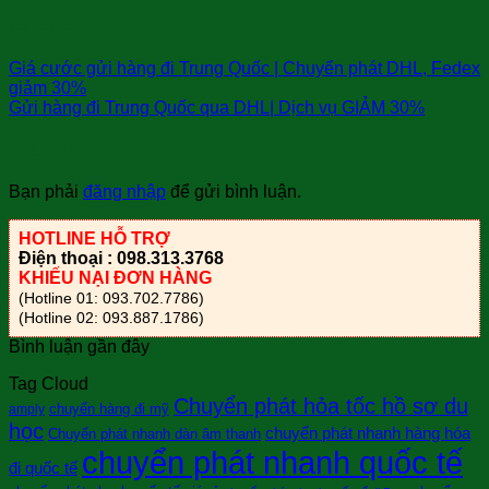
sài gòn bay
Giá cước gửi hàng đi Trung Quốc | Chuyển phát DHL, Fedex
giảm 30%
Gửi hàng đi Trung Quốc qua DHL| Dịch vụ GIẢM 30%
Trả lời
Bạn phải
đăng nhập
để gửi bình luận.
HOTLINE HỖ TRỢ
Điện thoại : 098.313.3768
KHIẾU NẠI ĐƠN HÀNG
(Hotline 01: 093.702.7786)
(Hotline 02: 093.887.1786)
Bình luận gần đây
Tag Cloud
Chuyển phát hỏa tốc hồ sơ du
chuyển hàng đi mỹ
amply
học
chuyển phát nhanh hàng hóa
Chuyển phát nhanh dàn âm thanh
chuyển phát nhanh quốc tế
đi quốc tế