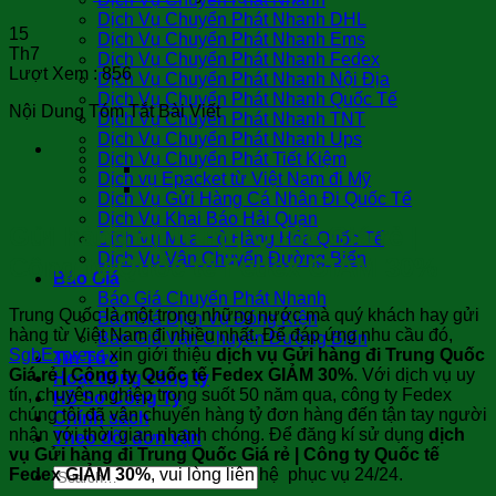
Dịch Vụ Chuyển Phát Nhanh DHL
15
Dịch Vụ Chuyển Phát Nhanh Ems
Th7
Dịch Vụ Chuyển Phát Nhanh Fedex
Lượt Xem :
856
Dịch Vụ Chuyển Phát Nhanh Nội Địa
Dịch Vụ Chuyển Phát Nhanh Quốc Tế
Nội Dung Tóm Tắt Bài Viết
Dịch Vụ Chuyển Phát Nhanh TNT
Dịch Vụ Chuyển Phát Nhanh Ups
Dịch Vụ Chuyển Phát Tiết Kiệm
Dịch vụ Epacket từ Việt Nam đi Mỹ
Dịch Vụ Gửi Hàng Cá Nhân Đi Quốc Tế
Dịch Vụ Khai Báo Hải Quan
Gửi hàng đi Trung Quốc Giá rẻ |
Dịch Vụ Mua Hộ Hàng Hóa Quốc Tế
Dịch Vụ Vận Chuyển Đường Biển
Công ty Quốc tế Fedex GIẢM 30%
Báo Giá
Báo Giá Chuyển Phát Nhanh
Trung Quốc là một trong những nước mà quý khách hay gửi
Báo Giá Dịch Vụ Đóng Kiện
hàng từ Việt Nam đi nhiều nhất. Để đáp ứng nhu cầu đó,
Báo Giá Vận Chuyển Đường Biển
SgbExpress
xin giới thiệu
dịch vụ Gửi hàng đi Trung Quốc
Tin Tức
Giá rẻ | Công ty Quốc tế Fedex GIẢM 30%
. Với dịch vụ uy
Hoạt động công ty
tín, chuyên nghiệp trong suốt 50 năm qua, công ty Fedex
Hồ Sơ Công Ty
chúng tôi đã vận chuyển hàng tỷ đơn hàng đến tận tay người
Chính sách
nhận với thời gian nhanh chóng. Để đăng kí sử dụng
dịch
Theo dõi đơn vận
vụ Gửi hàng đi Trung Quốc Giá rẻ | Công ty Quốc tế
Fedex GIẢM 30%
, vui lòng liên hệ phục vụ 24/24.