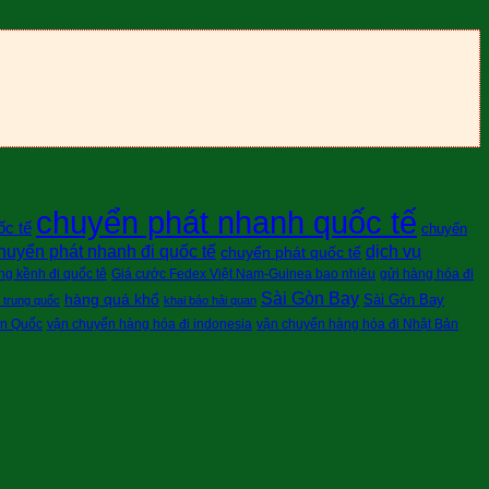
chuyển phát nhanh quốc tế
ốc tế
chuyển
huyển phát nhanh đi quốc tế
dịch vụ
chuyển phát quốc tế
g kềnh đi quốc tê
Giá cước Fedex Việt Nam-Guinea bao nhiêu
gửi hàng hóa đi
Sài Gòn Bay
hàng quá khổ
Sài Gòn Bay
i trung quốc
khai báo hải quan
àn Quốc
vận chuyển hàng hóa đi indonesia
vận chuyển hàng hóa đi Nhật Bản