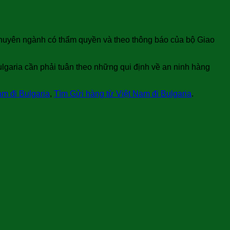
chuyên ngành có thẩm quyền và theo thông báo của bộ Giao
garia cần phải tuân theo những qui định về an ninh hàng
am đi Bulgaria
,
Tìm Gửi hàng từ Việt Nam đi Bulgaria
.