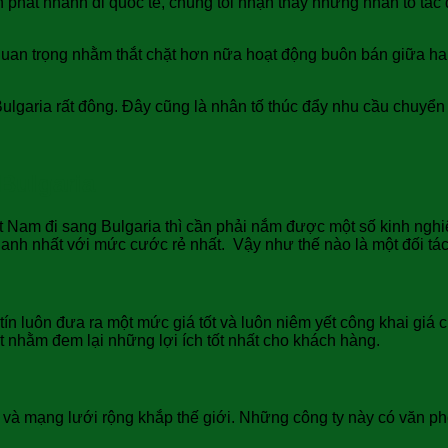
 phát nhanh đi quốc tế, chúng tôi nhận thấy những nhân tố tác
 quan trọng nhằm thắt chặt hơn nữa hoạt động buôn bán giữa ha
Bulgaria rất đông. Đây cũng là nhân tố thúc đẩy nhu cầu chuyển
Bulgaria
Nam đi sang Bulgaria thì cần phải nắm được một số kinh nghiệm t
hanh nhất với mức cước rẻ nhất. Vậy như thế nào là một đối tác
ín luôn đưa ra một mức giá tốt và luôn niêm yết công khai giá 
nhằm đem lại những lợi ích tốt nhất cho khách hàng.
và mạng lưới rộng khắp thế giới. Những công ty này có văn phòn