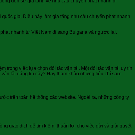
 động đến sự gia tăng về nhu cầu chuyển phát nhanh đi
i quốc gia. Điều này làm gia tăng nhu cầu chuyển phát nhanh
 phát nhanh từ Việt Nam đi sang Bulgaria và ngược lại.
rong việc lựa chọn đối tác vận tải. Một đối tác vận tải uy tín
 vận tải đáng tin cậy? Hãy tham khảo những tiêu chí sau:
cước trên toàn hệ thống các website. Ngoài ra, những công ty
g giao dịch dễ tìm kiếm, thuận lợi cho việc gửi và giải quyết