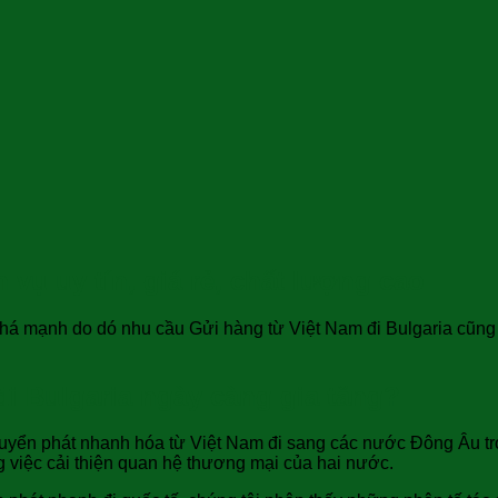
 vụ uy tín, giá rẻ, chất lượng cao
 khá mạnh do dó nhu cầu Gửi hàng từ Việt Nam đi Bulgaria cũn
đi Bulgaria ngày càng gia tăng?
 chuyển phát nhanh hóa từ Việt Nam đi sang các nước Đông Âu t
g việc cải thiện quan hệ thương mại của hai nước.