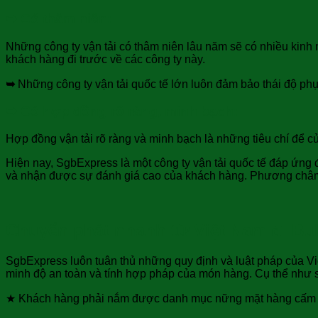
➥
Có thâm niên:
Những công ty vận tải có thâm niên lâu năm sẽ có nhiều kinh 
khách hàng đi trước về các công ty này.
➥
Những công ty vận tải quốc tế lớn luôn đảm bảo thái độ phục
➥
Có hợp đồng rõ ràng, minh bạch:
Hợp đồng vận tải rõ ràng và minh bạch là những tiêu chí để c
Hiện nay, SgbExpress là một công ty vận tải quốc tế đáp ứng 
và nhận được sự đánh giá cao của khách hàng. Phương ch
Chuyển phát nhanh từ Việt Nam đi Bu
SgbExpress luôn tuân thủ những quy định và luật pháp của Vi
minh độ an toàn và tính hợp pháp của món hàng. Cụ thể như 
★ Khách hàng phải nắm được danh mục nững mặt hàng cấm tại