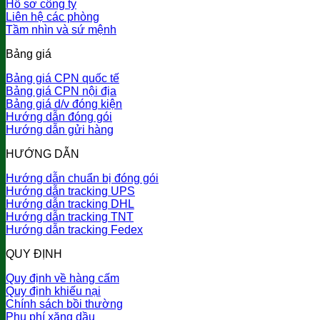
Hồ sơ công ty
Liên hệ các phòng
Tầm nhìn và sứ mệnh
Bảng giá
Bảng giá CPN quốc tế
Bảng giá CPN nội địa
Bảng giá d/v đóng kiện
Hướng dẫn đóng gói
Hướng dẫn gửi hàng
HƯỚNG DẪN
Hướng dẫn chuẩn bị đóng gói
Hướng dẫn tracking UPS
Hướng dẫn tracking DHL
Hướng dẫn tracking TNT
Hướng dẫn tracking Fedex
QUY ĐỊNH
Quy định về hàng cấm
Quy định khiếu nại
Chính sách bồi thường
Phụ phí xăng dầu