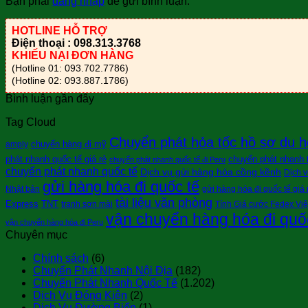
Bạn phải
đăng nhập
để gửi bình luận.
HOTLINE HỖ TRỢ
Điện thoại : 098.313.3768
KHIẾU NẠI ĐƠN HÀNG
(Hotline 01: 093.702.7786)
(Hotline 02: 093.887.1786)
Bình luận gần đây
Tag Cloud
Chuyển phát hỏa tốc hồ sơ du h
chuyển hàng đi mỹ
amply
phát nhanh quốc tế giá rẻ
chuyển phát nhanh tà
chuyển phát nhanh quốc tế đi Peru
chuyển phát nhanh quốc tế
Dịch vụ gửi hàng hóa cồng kềnh
Dịch v
gửi hàng hóa đi quốc tế
Nhật bản
gửi hàng hóa đi quốc tế giá 
tài liệu văn phòng
Express
TNT
tranh sơn mài
Tính Giá cước Fedex Vi
vận chuyển hàng hóa đi quố
vận chuyển hàng hóa đi Peru
Chuyên mục
Chính sách
(6)
Chuyển Phát Nhanh Nội Địa
(182)
Chuyển Phát Nhanh Quốc Tế
(1.202)
Dịch Vụ Đóng Kiện
(2)
Dịch Vụ Đường Biển
(1)