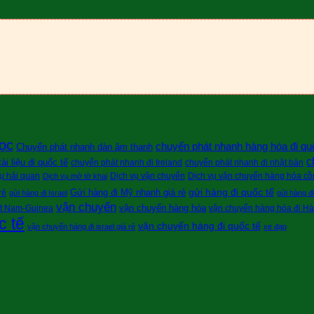
ọc
chuyển phát nhanh hàng hóa đi qu
Chuyển phát nhanh dàn âm thanh
c
i liệu đi quốc tế
chuyển phát nhanh đi Ireland
chuyển phát nhanh đi nhật bản
ụ hải quan
Dịch vụ vận chuyển
Dịch vụ vận chuyển hàng hóa cồn
Dịch vụ mở tờ khai
gửi hàng đi quốc tế
Gửi hàng đi Mỹ nhanh giá rẻ
rẻ
gửi hàng đi Israel
gửi hàng đ
vận chuyển
vận chuyển hàng hóa
ệt Nam-Guinea
vận chuyển hàng hóa đi H
c tế
vận chuyển hàng đi quốc tế
vận chuyển hàng đi israel giá rẻ
xe đạp