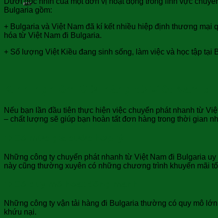
Dưới góc nhìn của một đơn vị hoạt động trong lĩnh vực chuyển
Bulgaria gồm:
+ Bulgaria và Việt Nam đã kí kết nhiều hiệp định thương mại
hóa từ Việt Nam đi Bulgaria.
+ Số lượng Việt Kiều đang sinh sống, làm việc và học tập tại 
Kinh nghiệm Gửi hàng từ Việt Nam đi 
Nếu bạn lần đầu tiên thực hiện việc chuyển phát nhanh từ Việt 
– chất lượng sẽ giúp bạn hoàn tất đơn hàng trong thời gian n
➥
Có mức giá cước hợp lý:
Những công ty chuyển phát nhanh từ Việt Nam đi Bulgaria uy t
này cũng thường xuyên có những chương trình khuyến mãi tốt 
➥
Có quy mô hoạt động mạnh:
Những công ty vận tải hàng đi Bulgaria thường có quy mô lớn 
khứu nại.