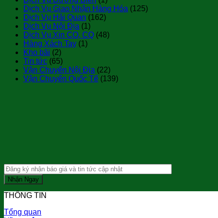
Dịch Vụ Giao Nhận Hàng Hóa
(125)
Dịch Vụ Hải Quan
(162)
Dịch Vụ Nội Địa
(1)
Dịch Vụ Xin CO, CQ
(48)
Hàng Xách Tay
(1)
Kho bãi
(2)
Tin tức
(65)
Vận Chuyển Nội Địa
(22)
Vận Chuyển Quốc Tế
(139)
THÔNG TIN
Tổng quan