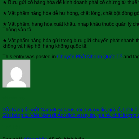
★ Bưu gửi có hàng hóa để kinh doanh phải có chứng từ thuế t
★ Vật phẩm hàng hóa dễ hư hỏng, chất lỏng, chất bột đóng g
★ Vật phẩm, hàng hóa xuất khẩu, nhập khẩu thuộc quản lý ch
Thông vận tải.
★ Vật phẩm hàng hóa gửi trong bưu gửi chuyển phát nhanh th
không và hiệp hội hàng không quốc tế.
This entry was posted in
Chuyển Phát Nhanh Quốc Tế
and ta
sài gòn bay
Gửi hàng từ Việt Nam đi Belarus: dịch vụ uy tín, giá rẻ, tiết ki
Gửi hàng từ Việt Nam đi Áo: dịch vụ uy tín, giá rẻ, chất lượng
Trả lời