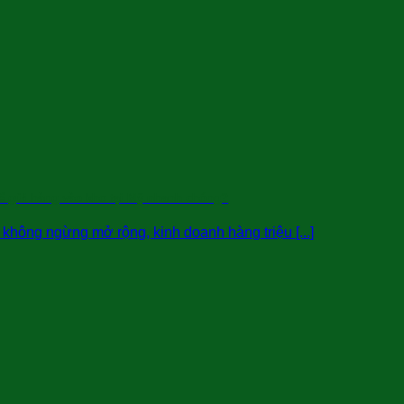
ể gửi hàng vào kho tại Mỹ nhanh chóng?
hông ngừng mở rộng, kinh doanh hàng triệu [...]