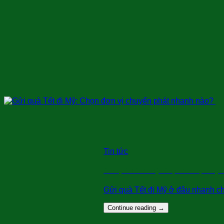
Tin tức
Gửi quà Tết đi Mỹ: Chọn đơn vị chuy
Gửi quà Tết đi Mỹ ở đâu nhanh chóng
Continue reading
→