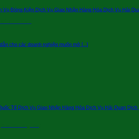
 Vụ Đóng Kiện Dịch Vụ Giao Nhận Hàng Hóa Dịch Vụ Hải Qu
 MỸ TỪ A ĐẾN Z
dẫn cho các doanh nghiệp muốn mở [...]
uốc Tế Dịch Vụ Giao Nhận Hàng Hóa Dịch Vụ Hải Quan Dịch V
,Khai Báo Hàng Hóa )