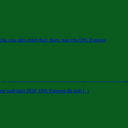
uyển phát nhanh toàn cầu của năm chính thức được trao cho DHL Expre
ong suốt năm 2020, DHL Express đã vinh [...]