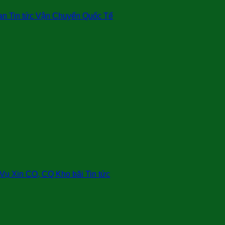
an Tin tức Vận Chuyển Quốc Tế
ụ Xin CO, CQ Kho bãi Tin tức