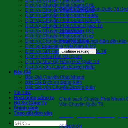
Dịch Vụ Chuyển Phát Nhanh DHL
Chuyển Phát Nhanh Quốc Tế Dịch
Dịch Vụ Chuyển Phát Nhanh Ems
Dịch Vụ Chuyển Phát Nhanh Fedex
Dịch Vụ Chuyển Phát Nhanh Nội Địa
QUY TRÌNH VẬN CHUYỂN HÀNG LẺ ĐI
Dịch Vụ Chuyển Phát Nhanh Quốc Tế
Dịch Vụ Chuyển Phát Nhanh TNT
26/04/2024
Dịch Vụ Chuyển Phát Nhanh Ups
Hoa Kỳ luôn là một điểm đến hấp 
Dịch Vụ Chuyển Phát Tiết Kiệm
Dịch vụ Epacket từ Việt Nam đi Mỹ
Dịch Vụ Gửi Hàng Cá Nhân Đi Quốc Tế
Continue reading
→
Dịch Vụ Khai Báo Hải Quan
Dịch Vụ Mua Hộ Hàng Hóa Quốc Tế
Dịch Vụ Vận Chuyển Đường Biển
Báo Giá
Báo Giá Chuyển Phát Nhanh
Báo Giá Dịch Vụ Đóng Kiện
Báo Giá Vận Chuyển Đường Biển
Tin Tức
Hoạt động công ty
Chính sách Chuyển Phát Nhanh Q
Hồ Sơ Công Ty
Vận Chuyển Quốc Tế
Chính sách
Theo dõi đơn vận
Gửi Hàng Đi BRAZIL( Bao Thông Quan
25/04/2024