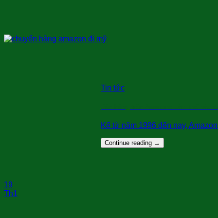
Tin tức
Bán hàng trên Amazon: Làm thế nào đ
Kể từ năm 1996 đến nay, Amazon k
Continue reading
→
19
Th1