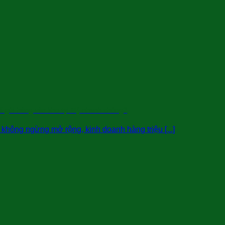
ể gửi hàng vào kho tại Mỹ nhanh chóng?
hông ngừng mở rộng, kinh doanh hàng triệu [...]