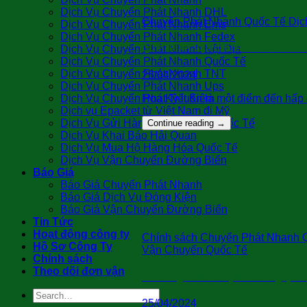
Dịch Vụ Chuyển Phát Nhanh DHL
Chuyển Phát Nhanh Quốc Tế Dịch
Dịch Vụ Chuyển Phát Nhanh Ems
Dịch Vụ Chuyển Phát Nhanh Fedex
Dịch Vụ Chuyển Phát Nhanh Nội Địa
QUY TRÌNH VẬN CHUYỂN HÀNG LẺ ĐI
Dịch Vụ Chuyển Phát Nhanh Quốc Tế
Dịch Vụ Chuyển Phát Nhanh TNT
26/04/2024
Dịch Vụ Chuyển Phát Nhanh Ups
Hoa Kỳ luôn là một điểm đến hấp 
Dịch Vụ Chuyển Phát Tiết Kiệm
Dịch vụ Epacket từ Việt Nam đi Mỹ
Dịch Vụ Gửi Hàng Cá Nhân Đi Quốc Tế
Continue reading
→
Dịch Vụ Khai Báo Hải Quan
Dịch Vụ Mua Hộ Hàng Hóa Quốc Tế
Dịch Vụ Vận Chuyển Đường Biển
Báo Giá
Báo Giá Chuyển Phát Nhanh
Báo Giá Dịch Vụ Đóng Kiện
Báo Giá Vận Chuyển Đường Biển
Tin Tức
Hoạt động công ty
Chính sách Chuyển Phát Nhanh Q
Hồ Sơ Công Ty
Vận Chuyển Quốc Tế
Chính sách
Theo dõi đơn vận
Gửi Hàng Đi BRAZIL( Bao Thông Quan
25/04/2024