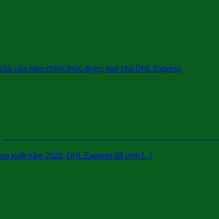
uyển phát nhanh toàn cầu của năm chính thức được trao cho DHL Expre
ong suốt năm 2020, DHL Express đã vinh [...]