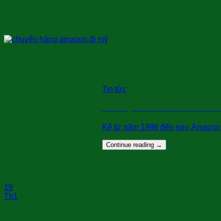
Tin tức
Bán hàng trên Amazon: Làm thế nào đ
Kể từ năm 1996 đến nay, Amazon k
Continue reading
→
19
Th1