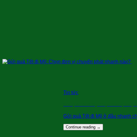
Tin tức
Gửi quà Tết đi Mỹ: Chọn đơn vị chuy
Gửi quà Tết đi Mỹ ở đâu nhanh chóng
Continue reading
→