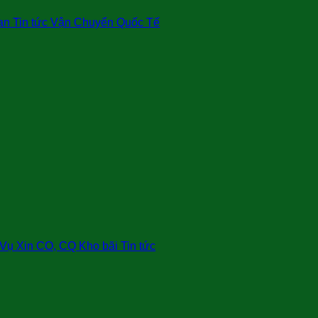
an Tin tức Vận Chuyển Quốc Tế
ụ Xin CO, CQ Kho bãi Tin tức