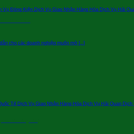
 Vụ Đóng Kiện Dịch Vụ Giao Nhận Hàng Hóa Dịch Vụ Hải Qu
 MỸ TỪ A ĐẾN Z
dẫn cho các doanh nghiệp muốn mở [...]
uốc Tế Dịch Vụ Giao Nhận Hàng Hóa Dịch Vụ Hải Quan Dịch V
,Khai Báo Hàng Hóa )