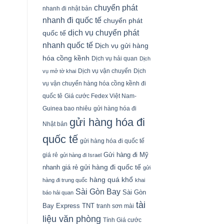
chuyển phát
nhanh đi nhật bản
nhanh đi quốc tế
chuyển phát
dịch vụ chuyển phát
quốc tế
nhanh quốc tế
Dịch vụ gửi hàng
hóa cồng kềnh
Dịch vụ hải quan
Dịch
Dịch vụ vận chuyển
Dịch
vụ mở tờ khai
vụ vận chuyển hàng hóa cồng kềnh đi
quốc tê
Giá cước Fedex Việt Nam-
Guinea bao nhiêu
gửi hàng hóa đi
gửi hàng hóa đi
Nhật bản
quốc tế
gửi hàng hóa đi quốc tế
Gửi hàng đi Mỹ
giá rẻ
gửi hàng đi Israel
gửi hàng đi quốc tế
nhanh giá rẻ
gửi
hàng quá khổ
hàng đi trung quốc
khai
Sài Gòn Bay
Sài Gòn
báo hải quan
tài
Bay Express
TNT
tranh sơn mài
liệu văn phòng
Tính Giá cước