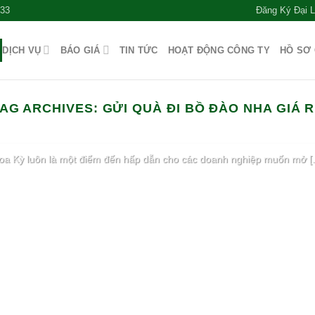
533
Đăng Ký Đại 
DỊCH VỤ
BÁO GIÁ
TIN TỨC
HOẠT ĐỘNG CÔNG TY
HỒ SƠ
ỐC TẾ DỊCH VỤ ĐÓNG KIỆN DỊCH VỤ GIAO NHẬN HÀNG HÓA DỊCH VỤ HẢI QUAN TIN T
AG ARCHIVES:
GỬI QUÀ ĐI BỒ ĐÀO NHA GIÁ 
TRÌNH VẬN CHUYỂN HÀNG LẺ ĐI MỸ TỪ A 
26/04/2024
oa Kỳ luôn là một điểm đến hấp dẫn cho các doanh nghiệp muốn mở [..
CONTINUE READING
→