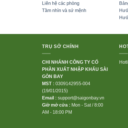
Liên hệ các phòng
Bảng
Tầm nhìn và sứ mệnh
Hướ
Hướ
TRỤ SỞ CHÍNH
HOT
CHI NHÁNH CÔNG TY CỔ
Hotl
PHẦN XUẤT NHẬP KHẨU SÀI
GÒN BAY
MST :
0309142955-004
(19/01/2015)
Email :
support@saigonbay.vn
Giờ mở cửa :
Mon - Sat / 8:00
AM - 18:00 PM