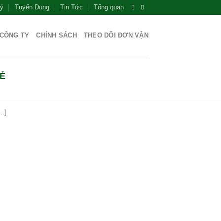
Lý
Tuyển Dụng
Tin Tức
Tổng quan
 CÔNG TY
CHÍNH SÁCH
THEO DÕI ĐƠN VẬN
ỨC VẬN CHUYỂN QUỐC TẾ
RẺ
ĐẾN Z
.]