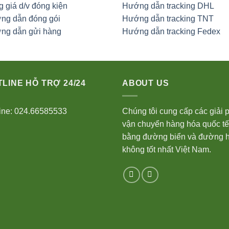
 giá d/v đóng kiện
Hướng dẫn tracking DHL
ng dẫn đóng gói
Hướng dẫn tracking TNT
ng dẫn gửi hàng
Hướng dẫn tracking Fedex
LINE HỖ TRỢ 24/24
ABOUT US
ine: 024.66585533
Chúng tôi cung cấp các giải 
vận chuyển hàng hóa quốc tế
bằng đường biển và đường 
không tốt nhất Việt Nam.