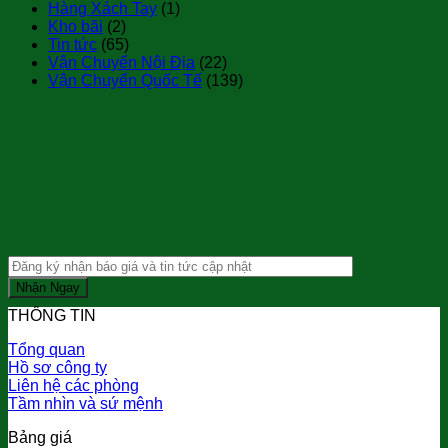
Hàng Xách Tay
(1)
Kho bãi
(2)
Tin tức
(65)
Vận Chuyển Nội Địa
(22)
Vận Chuyển Quốc Tế
(139)
THÔNG TIN
Tổng quan
Hồ sơ công ty
Liên hệ các phòng
Tầm nhìn và sứ mệnh
Bảng giá