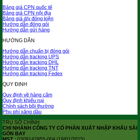
Bảng giá CPN quốc tế
Bảng giá CPN nội địa
Bảng giá d/v đóng kiện
Hướng dẫn đóng gói
Hướng dẫn gửi hàng
HƯỚNG DẪN
Hướng dẫn chuẩn bị đóng gói
Hướng dẫn tracking UPS
Hướng dẫn tracking DHL
Hướng dẫn tracking TNT
Hướng dẫn tracking Fedex
QUY ĐỊNH
Quy định về hàng cấm
Quy định khiếu nại
Chính sách bồi thường
Phụ phí xăng dầu
TRỤ SỞ CHÍNH
CHI NHÁNH CÔNG TY CỔ PHẦN XUẤT NHẬP KHẨU SÀI
GÒN BAY
MST :
0309142955-004 (19/01/2015)