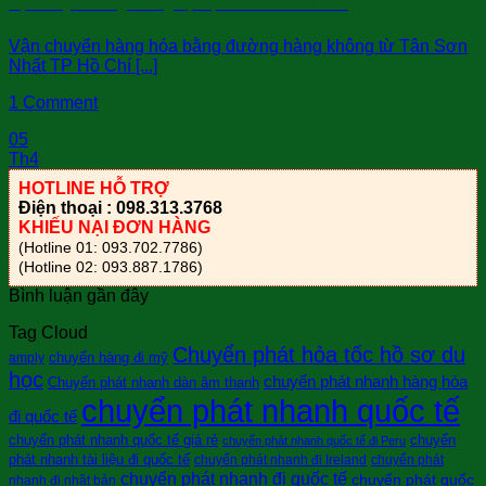
Vận chuyển hàng không nội địa từ Sài Gòn đi Huế
Vận chuyển hàng hóa bằng đường hàng không từ Tân Sơn
Nhất TP Hồ Chí [...]
1 Comment
05
Th4
HOTLINE HỖ TRỢ
Điện thoại : 098.313.3768
KHIẾU NẠI ĐƠN HÀNG
(Hotline 01: 093.702.7786)
(Hotline 02: 093.887.1786)
Bình luận gần đây
Tag Cloud
Chuyển phát hỏa tốc hồ sơ du
chuyển hàng đi mỹ
amply
học
chuyển phát nhanh hàng hóa
Chuyển phát nhanh dàn âm thanh
chuyển phát nhanh quốc tế
đi quốc tế
chuyển phát nhanh quốc tế giá rẻ
chuyển
chuyển phát nhanh quốc tế đi Peru
phát nhanh tài liệu đi quốc tế
chuyển phát nhanh đi Ireland
chuyển phát
chuyển phát nhanh đi quốc tế
chuyển phát quốc
nhanh đi nhật bản