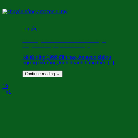
Tin tức
Bán hàng trên Amazon: Làm thế nào để gửi
hàng vào kho tại Mỹ nhanh chóng?
Kể từ năm 1996 đến nay, Amazon không
ngừng mở rộng, kinh doanh hàng triệu [...]
Continue reading
→
19
Th1