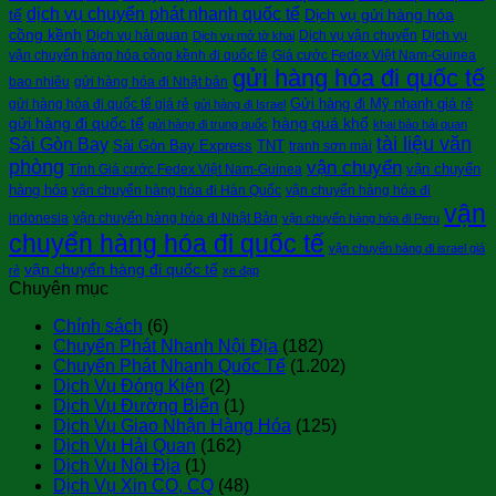
dịch vụ chuyển phát nhanh quốc tế
tế
Dịch vụ gửi hàng hóa
cồng kềnh
Dịch vụ hải quan
Dịch vụ vận chuyển
Dịch vụ
Dịch vụ mở tờ khai
vận chuyển hàng hóa cồng kềnh đi quốc tê
Giá cước Fedex Việt Nam-Guinea
gửi hàng hóa đi quốc tế
bao nhiêu
gửi hàng hóa đi Nhật bản
Gửi hàng đi Mỹ nhanh giá rẻ
gửi hàng hóa đi quốc tế giá rẻ
gửi hàng đi Israel
gửi hàng đi quốc tế
hàng quá khổ
gửi hàng đi trung quốc
khai báo hải quan
tài liệu văn
Sài Gòn Bay
Sài Gòn Bay Express
TNT
tranh sơn mài
phòng
vận chuyển
vận chuyển
Tính Giá cước Fedex Việt Nam-Guinea
hàng hóa
vận chuyển hàng hóa đi Hàn Quốc
vận chuyển hàng hóa đi
vận
indonesia
vận chuyển hàng hóa đi Nhật Bản
vận chuyển hàng hóa đi Peru
chuyển hàng hóa đi quốc tế
vận chuyển hàng đi israel giá
vận chuyển hàng đi quốc tế
rẻ
xe đạp
Chuyên mục
Chính sách
(6)
Chuyển Phát Nhanh Nội Địa
(182)
Chuyển Phát Nhanh Quốc Tế
(1.202)
Dịch Vụ Đóng Kiện
(2)
Dịch Vụ Đường Biển
(1)
Dịch Vụ Giao Nhận Hàng Hóa
(125)
Dịch Vụ Hải Quan
(162)
Dịch Vụ Nội Địa
(1)
Dịch Vụ Xin CO, CQ
(48)