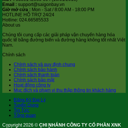
Email :
support@saigonbay.vn
Giờ mở cửa :
Mon - Sat / 8:00 AM - 18:00 PM
HOTLINE HỖ TRỢ 24/24
Hotline: 024.66585533
About us
Chúng tôi cung cấp các giải pháp vận chuyển hàng hóa
quốc tế bằng đường biển và đường hàng không tốt nhất Việt
Nam.
Chính sách
Chính sách và quy định chung
Chính sách bảo hành
Chính sách thanh toán
Chính sách bảo mật
Hoạt động công ty
Mục đích và phạm vi thu thập thông tin khách hàng
Đăng Ký Đại Lý
Tuyển Dụng
Tin Tức
Tổng quan
Copyright 2026 ©
CHI NHÁNH CÔNG TY CỔ PHẦN XNK