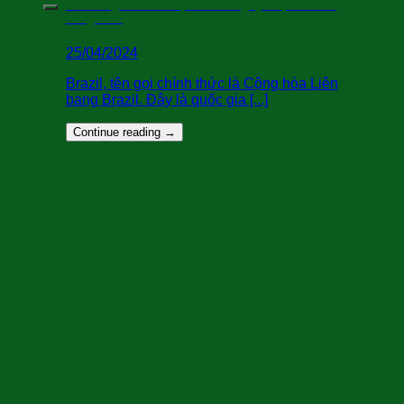
Gửi Hàng Đi BRAZIL( Bao Thông Quan,Khai Báo
Hàng Hóa )
25/04/2024
Brazil, tên gọi chính thức là Cộng hòa Liên
bang Brazil. Đây là quốc gia [...]
Continue reading
→