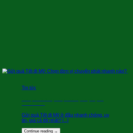
Tin tức
Gửi quà Tết đi Mỹ: Chọn đơn vị chuyển phát
nhanh nào?
Gửi quà Tết đi Mỹ ở đâu nhanh chóng, uy
tín, giá cả tốt nhất? [...]
Continue reading
→