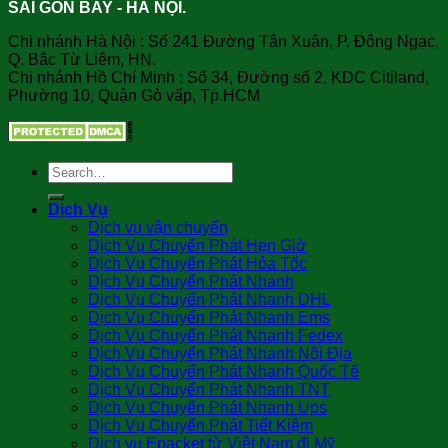
SÀI GÒN BAY - HÀ NỘI.
Chi nhánh Hà Nội : Số 241 Đường Tân Xuân, P. Đông Ngạc,
Q. Bắc Từ Liêm, HN.
Chi nhánh Hồ Chí Minh : Số 34, Đường số 2, KDC Citiland,
Phường 10, Quận Gò vấp, Tp.HCM
Dịch Vụ
Dịch vụ vận chuyển
Dịch Vụ Chuyển Phát Hẹn Giờ
Dịch Vụ Chuyển Phát Hỏa Tốc
Dịch Vụ Chuyển Phát Nhanh
Dịch Vụ Chuyển Phát Nhanh DHL
Dịch Vụ Chuyển Phát Nhanh Ems
Dịch Vụ Chuyển Phát Nhanh Fedex
Dịch Vụ Chuyển Phát Nhanh Nội Địa
Dịch Vụ Chuyển Phát Nhanh Quốc Tế
Dịch Vụ Chuyển Phát Nhanh TNT
Dịch Vụ Chuyển Phát Nhanh Ups
Dịch Vụ Chuyển Phát Tiết Kiệm
Dịch vụ Epacket từ Việt Nam đi Mỹ