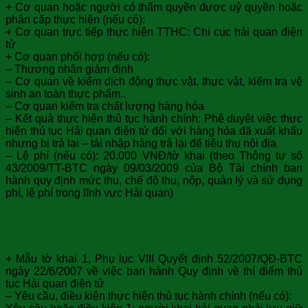
+ Cơ quan hoặc người có thẩm quyền được uỷ quyền hoặc
phân cấp thực hiện (nếu có):
+ Cơ quan trực tiếp thực hiện TTHC: Chi cục hải quan điện
tử
+ Cơ quan phối hợp (nếu có):
– Thương nhân giám định
– Cơ quan về kiểm dịch động thực vật, thực vật, kiểm tra vệ
sinh an toàn thực phẩm..
– Cơ quan kiểm tra chất lượng hàng hóa
– Kết quả thực hiện thủ tục hành chính: Phê duyệt việc thực
hiện thủ tục Hải quan điện tử đối với hàng hóa đã xuất khẩu
nhưng bị trả lại – tái nhập hàng trả lại để tiêu thụ nội địa
– Lệ phí (nếu có): 20.000 VNĐ/tờ khai (theo Thông tư số
43/2009/TT-BTC ngày 09/03/2009 của Bộ Tài chính ban
hành quy định mức thu, chế độ thu, nộp, quản lý và sử dụng
phí, lệ phí trong lĩnh vực Hải quan)
– Tên mẫu đơn, mẫu tờ khai (nếu có và đề nghị đính kèm
ngay sau thủ tục a):
+ Mẫu tờ khai 1, Phụ lục VIII Quyết định 52/2007/QĐ-BTC
ngày 22/6/2007 về việc ban hành Quy định về thí điểm thủ
tục Hải quan điện tử
– Yêu cầu, điều kiện thực hiện thủ tục hành chính (nếu có):