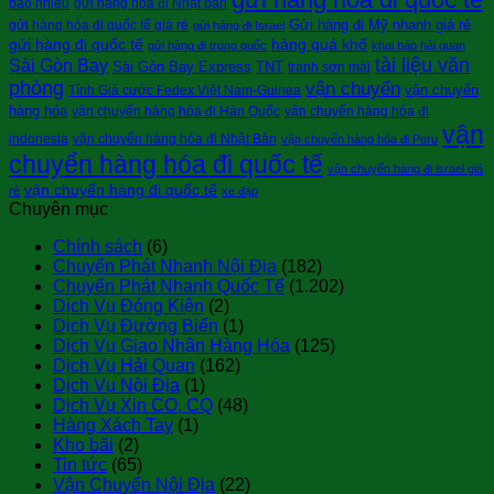
bao nhiêu
gửi hàng hóa đi Nhật bản
Gửi hàng đi Mỹ nhanh giá rẻ
gửi hàng hóa đi quốc tế giá rẻ
gửi hàng đi Israel
gửi hàng đi quốc tế
hàng quá khổ
gửi hàng đi trung quốc
khai báo hải quan
tài liệu văn
Sài Gòn Bay
Sài Gòn Bay Express
TNT
tranh sơn mài
phòng
vận chuyển
vận chuyển
Tính Giá cước Fedex Việt Nam-Guinea
hàng hóa
vận chuyển hàng hóa đi Hàn Quốc
vận chuyển hàng hóa đi
vận
indonesia
vận chuyển hàng hóa đi Nhật Bản
vận chuyển hàng hóa đi Peru
chuyển hàng hóa đi quốc tế
vận chuyển hàng đi israel giá
vận chuyển hàng đi quốc tế
rẻ
xe đạp
Chuyên mục
Chính sách
(6)
Chuyển Phát Nhanh Nội Địa
(182)
Chuyển Phát Nhanh Quốc Tế
(1.202)
Dịch Vụ Đóng Kiện
(2)
Dịch Vụ Đường Biển
(1)
Dịch Vụ Giao Nhận Hàng Hóa
(125)
Dịch Vụ Hải Quan
(162)
Dịch Vụ Nội Địa
(1)
Dịch Vụ Xin CO, CQ
(48)
Hàng Xách Tay
(1)
Kho bãi
(2)
Tin tức
(65)
Vận Chuyển Nội Địa
(22)