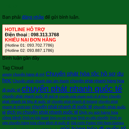
Trả lời
Bạn phải
đăng nhập
để gửi bình luận.
HOTLINE HỖ TRỢ
Điện thoại : 098.313.3768
KHIẾU NẠI ĐƠN HÀNG
(Hotline 01: 093.702.7786)
(Hotline 02: 093.887.1786)
Bình luận gần đây
Tag Cloud
Chuyển phát hỏa tốc hồ sơ du
chuyển hàng đi mỹ
amply
học
chuyển phát nhanh hàng hóa
Chuyển phát nhanh dàn âm thanh
chuyển phát nhanh quốc tế
đi quốc tế
chuyển phát nhanh quốc tế giá rẻ
chuyển
chuyển phát nhanh quốc tế đi Peru
phát nhanh tài liệu đi quốc tế
chuyển phát nhanh đi Ireland
chuyển phát
chuyển phát nhanh đi quốc tế
chuyển phát quốc
nhanh đi nhật bản
dịch vụ chuyển phát nhanh quốc tế
tế
Dịch vụ gửi hàng hóa
cồng kềnh
Dịch vụ hải quan
Dịch vụ vận chuyển
Dịch vụ
Dịch vụ mở tờ khai
vận chuyển hàng hóa cồng kềnh đi quốc tê
Giá cước Fedex Việt Nam-Guinea
gửi hàng hóa đi quốc tế