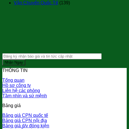
Vận Chuyển Quốc Tế
(139)
THÔNG TIN
Tổng quan
Hồ sơ công ty
Liên hệ các phòng
Tầm nhìn và sứ mệnh
Bảng giá
Bảng giá CPN quốc tế
Bảng giá CPN nội địa
Bảng giá d/v đóng kiện