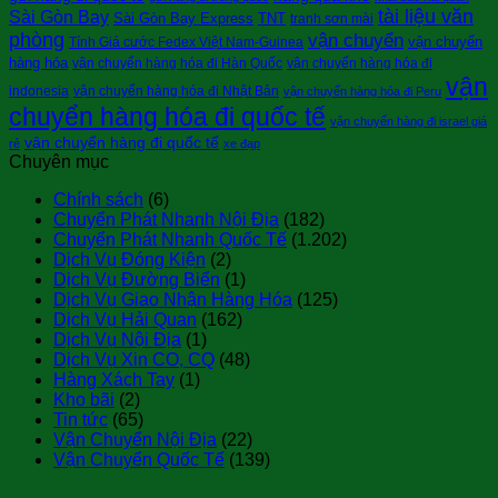
tài liệu văn
Sài Gòn Bay
Sài Gòn Bay Express
TNT
tranh sơn mài
phòng
vận chuyển
vận chuyển
Tính Giá cước Fedex Việt Nam-Guinea
hàng hóa
vận chuyển hàng hóa đi Hàn Quốc
vận chuyển hàng hóa đi
vận
indonesia
vận chuyển hàng hóa đi Nhật Bản
vận chuyển hàng hóa đi Peru
chuyển hàng hóa đi quốc tế
vận chuyển hàng đi israel giá
vận chuyển hàng đi quốc tế
rẻ
xe đạp
Chuyên mục
Chính sách
(6)
Chuyển Phát Nhanh Nội Địa
(182)
Chuyển Phát Nhanh Quốc Tế
(1.202)
Dịch Vụ Đóng Kiện
(2)
Dịch Vụ Đường Biển
(1)
Dịch Vụ Giao Nhận Hàng Hóa
(125)
Dịch Vụ Hải Quan
(162)
Dịch Vụ Nội Địa
(1)
Dịch Vụ Xin CO, CQ
(48)
Hàng Xách Tay
(1)
Kho bãi
(2)
Tin tức
(65)
Vận Chuyển Nội Địa
(22)
Vận Chuyển Quốc Tế
(139)