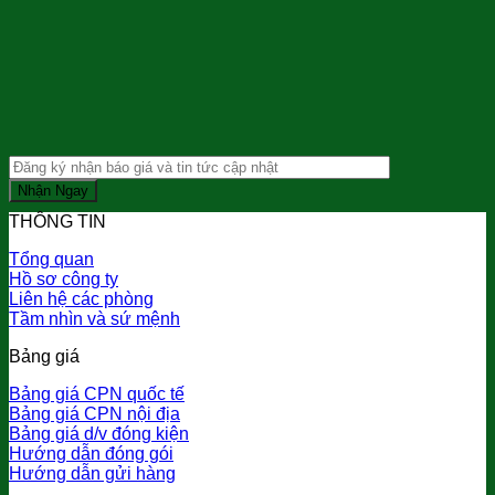
THÔNG TIN
Tổng quan
Hồ sơ công ty
Liên hệ các phòng
Tầm nhìn và sứ mệnh
Bảng giá
Bảng giá CPN quốc tế
Bảng giá CPN nội địa
Bảng giá d/v đóng kiện
Hướng dẫn đóng gói
Hướng dẫn gửi hàng