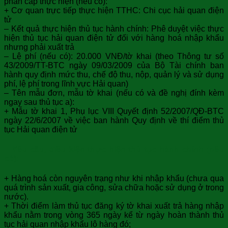
phân cấp thực hiện (nếu có):
+ Cơ quan trực tiếp thực hiện TTHC: Chi cục hải quan điện
tử
– Kết quả thực hiện thủ tục hành chính: Phê duyệt việc thực
hiện thủ tục hải quan điện tử đối với hàng hoá nhập khẩu
nhưng phải xuất trả
– Lệ phí (nếu có): 20.000 VNĐ/tờ khai (theo Thông tư số
43/2009/TT-BTC ngày 09/03/2009 của Bộ Tài chính ban
hành quy định mức thu, chế độ thu, nộp, quản lý và sử dụng
phí, lệ phí trong lĩnh vực Hải quan)
– Tên mẫu đơn, mẫu tờ khai (nếu có và đề nghị đính kèm
ngay sau thủ tục a):
+ Mẫu tờ khai 1, Phụ lục VIII Quyết định 52/2007/QĐ-BTC
ngày 22/6/2007 về việc ban hành Quy định về thí điểm thủ
tục Hải quan điện tử
– Yêu cầu, điều kiện thực hiện thủ tục hành chính (nếu
có):
+ Hàng hoá còn nguyên trạng như khi nhập khẩu (chưa qua
quá trình sản xuất, gia công, sửa chữa hoặc sử dụng ở trong
nước).
+ Thời điểm làm thủ tục đăng ký tờ khai xuất trả hàng nhập
khẩu nằm trong vòng 365 ngày kể từ ngày hoàn thành thủ
tục hải quan nhập khẩu lô hàng đó;