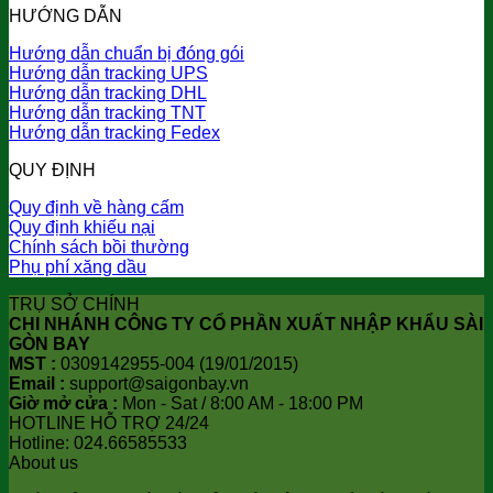
HƯỚNG DẪN
Hướng dẫn chuẩn bị đóng gói
Hướng dẫn tracking UPS
Hướng dẫn tracking DHL
Hướng dẫn tracking TNT
Hướng dẫn tracking Fedex
QUY ĐỊNH
Quy định về hàng cấm
Quy định khiếu nại
Chính sách bồi thường
Phụ phí xăng dầu
TRỤ SỞ CHÍNH
CHI NHÁNH CÔNG TY CỔ PHẦN XUẤT NHẬP KHẨU SÀI
GÒN BAY
MST :
0309142955-004 (19/01/2015)
Email :
support@saigonbay.vn
Giờ mở cửa :
Mon - Sat / 8:00 AM - 18:00 PM
HOTLINE HỖ TRỢ 24/24
Hotline: 024.66585533
About us