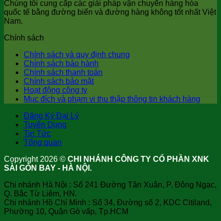
Chúng tôi cung cấp các giải pháp vận chuyển hàng hóa
quốc tế bằng đường biển và đường hàng không tốt nhất Việt
Nam.
Chính sách
Chính sách và quy định chung
Chính sách bảo hành
Chính sách thanh toán
Chính sách bảo mật
Hoạt động công ty
Mục đích và phạm vi thu thập thông tin khách hàng
Đăng Ký Đại Lý
Tuyển Dụng
Tin Tức
Tổng quan
Copyright 2026 ©
CHI NHÁNH CÔNG TY CỔ PHẦN XNK
SÀI GÒN BAY - HÀ NỘI.
Chi nhánh Hà Nội : Số 241 Đường Tân Xuân, P. Đông Ngạc,
Q. Bắc Từ Liêm, HN.
Chi nhánh Hồ Chí Minh : Số 34, Đường số 2, KDC Citiland,
Phường 10, Quận Gò vấp, Tp.HCM