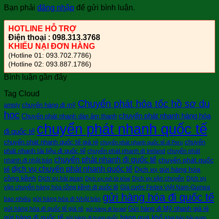
Bạn phải
đăng nhập
để gửi bình luận.
HOTLINE HỖ TRỢ
Điện thoại : 098.313.3768
KHIẾU NẠI ĐƠN HÀNG
(Hotline 01: 093.702.7786)
(Hotline 02: 093.887.1786)
Bình luận gần đây
Tag Cloud
Chuyển phát hỏa tốc hồ sơ du
chuyển hàng đi mỹ
amply
học
chuyển phát nhanh hàng hóa
Chuyển phát nhanh dàn âm thanh
chuyển phát nhanh quốc tế
đi quốc tế
chuyển phát nhanh quốc tế giá rẻ
chuyển
chuyển phát nhanh quốc tế đi Peru
phát nhanh tài liệu đi quốc tế
chuyển phát nhanh đi Ireland
chuyển phát
chuyển phát nhanh đi quốc tế
chuyển phát quốc
nhanh đi nhật bản
dịch vụ chuyển phát nhanh quốc tế
tế
Dịch vụ gửi hàng hóa
cồng kềnh
Dịch vụ hải quan
Dịch vụ vận chuyển
Dịch vụ
Dịch vụ mở tờ khai
vận chuyển hàng hóa cồng kềnh đi quốc tê
Giá cước Fedex Việt Nam-Guinea
gửi hàng hóa đi quốc tế
bao nhiêu
gửi hàng hóa đi Nhật bản
Gửi hàng đi Mỹ nhanh giá rẻ
gửi hàng hóa đi quốc tế giá rẻ
gửi hàng đi Israel
gửi hàng đi quốc tế
hàng quá khổ
gửi hàng đi trung quốc
khai báo hải quan