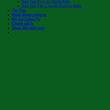
Báo Giá Dịch Vụ Đóng Kiện
Báo Giá Vận Chuyển Đường Biển
Tin Tức
Hoạt động công ty
Hồ Sơ Công Ty
Chính sách
Theo dõi đơn vận