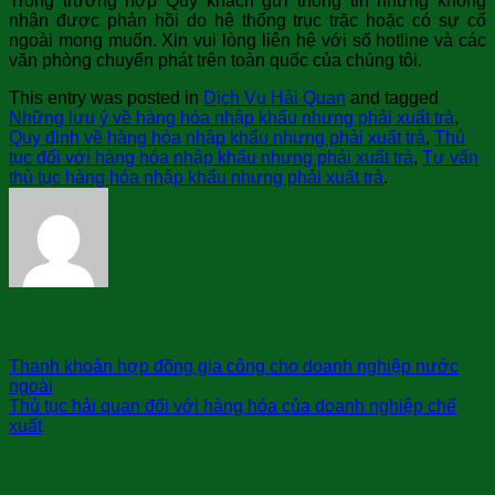
Trong trường hợp Quý khách gửi thông tin nhưng không
nhận được phản hồi do hệ thống trục trặc hoặc có sự cố
ngoài mong muốn. Xin vui lòng liên hệ với số hotline và các
văn phòng chuyển phát trên toàn quốc của chúng tôi.
This entry was posted in
Dịch Vụ Hải Quan
and tagged
Những lưu ý về hàng hóa nhập khẩu nhưng phải xuất trả
,
Quy định về hàng hóa nhập khẩu nhưng phải xuất trả
,
Thủ
tục đối với hàng hóa nhập khẩu nhưng phải xuất trả
,
Tư vấn
thủ tục hàng hóa nhập khẩu nhưng phải xuất trả
.
sài gòn bay
Thanh khoản hợp đồng gia công cho doanh nghiệp nước
ngoài
Thủ tục hải quan đối với hàng hóa của doanh nghiệp chế
xuất
Trả lời