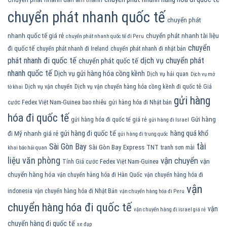
chuyển phát nhanh quốc tế
chuyển phát
nhanh quốc tế giá rẻ
chuyển phát nhanh tài liệu
chuyển phát nhanh quốc tế đi Peru
chuyển
đi quốc tế
chuyển phát nhanh đi Ireland
chuyển phát nhanh đi nhật bản
phát nhanh đi quốc tế
dịch vụ chuyển phát
chuyển phát quốc tế
nhanh quốc tế
Dịch vụ gửi hàng hóa cồng kềnh
Dịch vụ hải quan
Dịch vụ mở
Dịch vụ vận chuyển
Dịch vụ vận chuyển hàng hóa cồng kềnh đi quốc tê
Giá
tờ khai
gửi hàng
cước Fedex Việt Nam-Guinea bao nhiêu
gửi hàng hóa đi Nhật bản
hóa đi quốc tế
Gửi hàng
gửi hàng hóa đi quốc tế giá rẻ
gửi hàng đi Israel
gửi hàng đi quốc tế
hàng quá khổ
đi Mỹ nhanh giá rẻ
gửi hàng đi trung quốc
tài
Sài Gòn Bay
Sài Gòn Bay Express
TNT
tranh sơn mài
khai báo hải quan
liệu văn phòng
vận chuyển
vận
Tính Giá cước Fedex Việt Nam-Guinea
chuyển hàng hóa
vận chuyển hàng hóa đi Hàn Quốc
vận chuyển hàng hóa đi
vận
indonesia
vận chuyển hàng hóa đi Nhật Bản
vận chuyển hàng hóa đi Peru
chuyển hàng hóa đi quốc tế
vận
vận chuyển hàng đi israel giá rẻ
chuyển hàng đi quốc tế
xe đạp