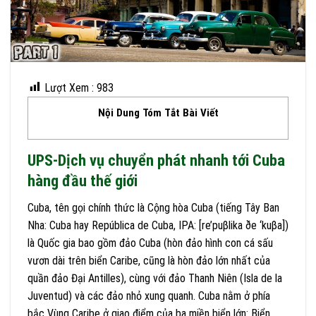
Lượt Xem :
983
Nội Dung Tóm Tắt Bài Viết
UPS-Dịch vụ chuyển phát nhanh tới Cuba
hàng đầu thế giới
Cuba, tên gọi chính thức là Cộng hòa Cuba (tiếng Tây Ban
Nha: Cuba hay República de Cuba, IPA:
[re’puβlika ðe ‘kuβa]
)
là Quốc gia bao gồm đảo Cuba (hòn đảo hình con cá sấu
vươn dài trên biển Caribe, cũng là hòn đảo lớn nhất của
quần đảo Đại Antilles), cùng với đảo Thanh Niên (Isla de la
Juventud) và các đảo nhỏ xung quanh. Cuba nằm ở phía
bắc Vùng Caribe ở giao điểm của ba miền biển lớn: Biển