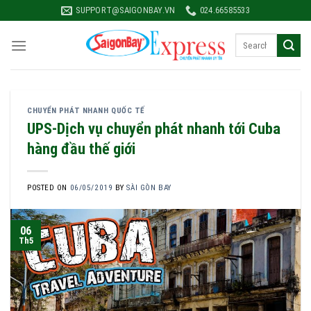
Skip
SUPPORT@SAIGONBAY.VN
024.66585533
to
content
CHUYỂN PHÁT NHANH QUỐC TẾ
UPS-Dịch vụ chuyển phát nhanh tới Cuba
hàng đầu thế giới
POSTED ON
06/05/2019
BY
SÀI GÒN BAY
06
Th5