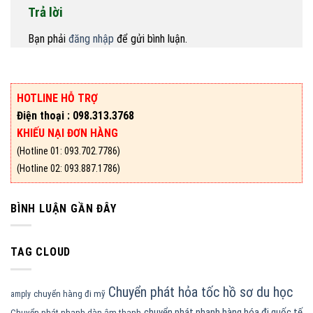
Trả lời
Bạn phải
đăng nhập
để gửi bình luận.
HOTLINE HỖ TRỢ
Điện thoại : 098.313.3768
KHIẾU NẠI ĐƠN HÀNG
(Hotline 01: 093.702.7786)
(Hotline 02: 093.887.1786)
BÌNH LUẬN GẦN ĐÂY
TAG CLOUD
Chuyển phát hỏa tốc hồ sơ du học
chuyển hàng đi mỹ
amply
chuyển phát nhanh hàng hóa đi quốc tế
Chuyển phát nhanh dàn âm thanh