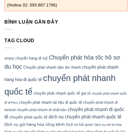
(Hotline 02: 093.887.1786)
BÌNH LUẬN GẦN ĐÂY
TAG CLOUD
Chuyển phát hỏa tốc hồ sơ
chuyển hàng đi mỹ
amply
du học
chuyển phát nhanh
Chuyển phát nhanh dàn âm thanh
chuyển phát nhanh
hàng hóa đi quốc tế
quốc tế
chuyển phát nhanh quốc tế giá rẻ
chuyển phát nhanh quốc
chuyển phát nhanh tài liệu đi quốc tế
chuyển phát nhanh đi
tế đi Peru
chuyển phát nhanh đi quốc
Ireland
chuyển phát nhanh đi nhật bản
tế
dịch vụ chuyển phát nhanh quốc tế
chuyển phát quốc tế
Dịch vụ gửi hàng hóa cồng kềnh
Dịch vụ hải quan
Dịch vụ mở tờ khai
Dịch vụ vận chuyển
Dịch vụ vận chuyển hàng hóa cồng kềnh đi quốc tê
Giá