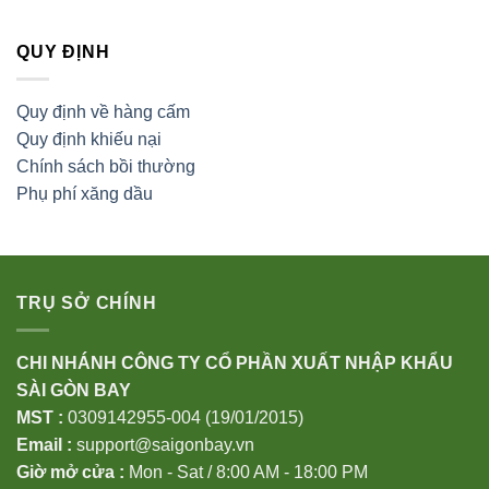
QUY ĐỊNH
Quy định về hàng cấm
Quy định khiếu nại
Chính sách bồi thường
Phụ phí xăng dầu
TRỤ SỞ CHÍNH
CHI NHÁNH CÔNG TY CỔ PHẦN XUẤT NHẬP KHẨU
SÀI GÒN BAY
MST :
0309142955-004 (19/01/2015)
Email :
support@saigonbay.vn
Giờ mở cửa :
Mon - Sat / 8:00 AM - 18:00 PM