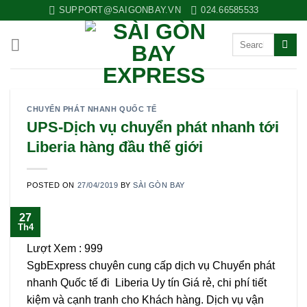
Skip
SUPPORT@SAIGONBAY.VN
024.66585533
to
content
CHUYỂN PHÁT NHANH QUỐC TẾ
UPS-Dịch vụ chuyển phát nhanh tới
Liberia hàng đầu thế giới
POSTED ON
27/04/2019
BY
SÀI GÒN BAY
27
Th4
Lượt Xem :
999
SgbExpress chuyên cung cấp dịch vụ Chuyển phát
nhanh Quốc tế đi Liberia Uy tín Giá rẻ, chi phí tiết
kiệm và cạnh tranh cho Khách hàng. Dịch vụ vận