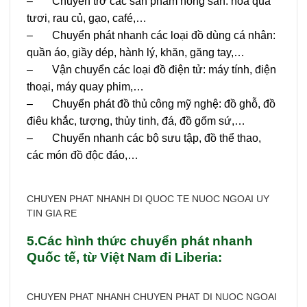
– Chuyên trở các sản phẩm nông sản: hoa quả
tươi, rau củ, gạo, café,…
– Chuyển phát nhanh các loại đồ dùng cá nhân:
quần áo, giầy dép, hành lý, khăn, găng tay,…
– Vận chuyển các loại đồ điện tử: máy tính, điện
thoại, máy quay phim,…
– Chuyển phát đồ thủ công mỹ nghệ: đồ ghỗ, đồ
điêu khắc, tượng, thủy tinh, đá, đồ gốm sứ,…
– Chuyển nhanh các bộ sưu tập, đồ thể thao,
các món đồ độc đáo,…
CHUYEN PHAT NHANH DI QUOC TE NUOC NGOAI UY
TIN GIA RE
5.Các hình thức chuyển phát nhanh
Quốc tế, từ Việt Nam đi Liberia:
CHUYEN PHAT NHANH CHUYEN PHAT DI NUOC NGOAI