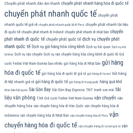
chuyển phát nhanh hàng hóa đi quốc tế
Chuyển phát nhanh dàn âm thanh
chuyển phát nhanh quốc tế
chuyển phát
nhanh quốc tế giá rẻ
chuyển phát nhanh tài liệu
chuyển phát nhanh quốc tế đi Peru
chuyển
đi quốc tế
chuyển phát nhanh đi Ireland
chuyển phát nhanh đi nhật bản
phát nhanh đi quốc tế
dịch vụ chuyển phát
chuyển phát quốc tế
nhanh quốc tế
Dịch vụ gửi hàng hóa cồng kềnh
Dịch vụ hải quan
Dịch vụ mở
Dịch vụ vận chuyển
Dịch vụ vận chuyển hàng hóa cồng kềnh đi quốc tê
Giá
tờ khai
gửi hàng
cước Fedex Việt Nam-Guinea bao nhiêu
gửi hàng hóa đi Nhật bản
hóa đi quốc tế
Gửi hàng
gửi hàng hóa đi quốc tế giá rẻ
gửi hàng đi Israel
gửi hàng đi quốc tế
hàng quá khổ
đi Mỹ nhanh giá rẻ
gửi hàng đi trung quốc
tài
Sài Gòn Bay
Sài Gòn Bay Express
TNT
tranh sơn mài
khai báo hải quan
liệu văn phòng
vận chuyển
vận
Tính Giá cước Fedex Việt Nam-Guinea
chuyển hàng hóa
vận chuyển hàng hóa đi Hàn Quốc
vận chuyển hàng hóa đi
vận
indonesia
vận chuyển hàng hóa đi Nhật Bản
vận chuyển hàng hóa đi Peru
chuyển hàng hóa đi quốc tế
vận
vận chuyển hàng đi israel giá rẻ