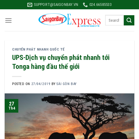
Skip
SUPPORT@SAIGONBAY.VN
024.66585533
to
content
CHUYỂN PHÁT NHANH QUỐC TẾ
UPS-Dịch vụ chuyển phát nhanh tới
Tonga hàng đầu thế giới
POSTED ON
27/04/2019
BY
SÀI GÒN BAY
27
Th4