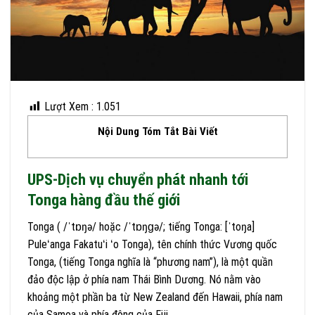
Lượt Xem :
1.051
Nội Dung Tóm Tắt Bài Viết
UPS-Dịch vụ chuyển phát nhanh tới
Tonga hàng đầu thế giới
Tonga (
/
ˈ
t
ɒ
ŋ
ə
/
hoặc
/
ˈ
t
ɒ
ŋ
ɡ
ə
/
; tiếng Tonga:
[ˈtoŋa]
Puleʻanga Fakatuʻi ʻo Tonga), tên chính thức Vương quốc
Tonga, (tiếng Tonga nghĩa là “phương nam”), là một quần
đảo độc lập ở phía nam Thái Bình Dương. Nó nằm vào
khoảng một phần ba từ New Zealand đến Hawaii, phía nam
của Samoa và phía đông của Fiji.