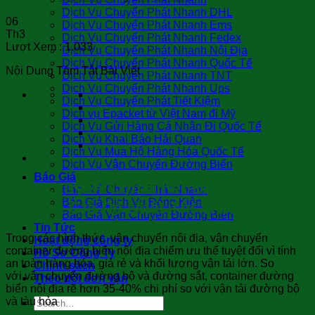
Dịch Vụ Chuyển Phát Nhanh DHL
06
Dịch Vụ Chuyển Phát Nhanh Ems
Th3
Dịch Vụ Chuyển Phát Nhanh Fedex
Lượt Xem :
1.033
Dịch Vụ Chuyển Phát Nhanh Nội Địa
Dịch Vụ Chuyển Phát Nhanh Quốc Tế
Nội Dung Tóm Tắt Bài Viết
Dịch Vụ Chuyển Phát Nhanh TNT
Dịch Vụ Chuyển Phát Nhanh Ups
Dịch Vụ Chuyển Phát Tiết Kiệm
Dịch vụ Epacket từ Việt Nam đi Mỹ
Dịch Vụ Gửi Hàng Cá Nhân Đi Quốc Tế
Dịch Vụ Khai Báo Hải Quan
Dịch Vụ Mua Hộ Hàng Hóa Quốc Tế
Dịch Vụ Vận Chuyển Đường Biển
Báo Giá
Vận Chuyển Container Đường Biển
Báo Giá Chuyển Phát Nhanh
Báo Giá Dịch Vụ Đóng Kiện
Nội Địa Giá Rẻ Nhất Thị Trường
Báo Giá Vận Chuyển Đường Biển
Tin Tức
Trong các hình thức vận chuyển nội địa, vận chuyển
Hoạt động công ty
container đường biển nội địa chiếm ưu thế tuyệt đối vì tính
Hồ Sơ Công Ty
an toàn hàng hóa, giá rẻ và khối lượng vận tải lớn. So
Chính sách
với vận chuyển đường bộ và đường sắt, container đường
Theo dõi đơn vận
biển nội địa rẽ hơn 35-40% chi phí so với vận tải đường bộ
và tàu hỏa