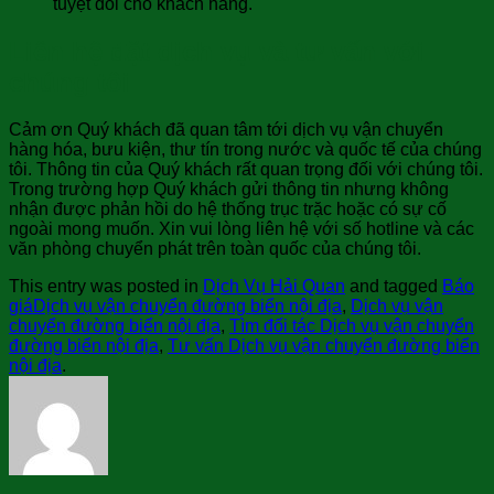
tuyệt đối cho khách hàng.
Liên hệ đặt dịch vụ và tư vấn với
chúng tôi
Cảm ơn Quý khách đã quan tâm tới dịch vụ vận chuyển
hàng hóa, bưu kiện, thư tín trong nước và quốc tế của chúng
tôi. Thông tin của Quý khách rất quan trọng đối với chúng tôi.
Trong trường hợp Quý khách gửi thông tin nhưng không
nhận được phản hồi do hệ thống trục trặc hoặc có sự cố
ngoài mong muốn. Xin vui lòng liên hệ với số hotline và các
văn phòng chuyển phát trên toàn quốc của chúng tôi.
This entry was posted in
Dịch Vụ Hải Quan
and tagged
Báo
giáDịch vụ vận chuyển đường biển nội địa
,
Dịch vụ vận
chuyển đường biển nội địa
,
Tìm đối tác Dịch vụ vận chuyển
đường biển nội địa
,
Tư vấn Dịch vụ vận chuyển đường biển
nội địa
.