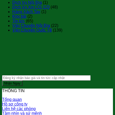
Dịch Vụ Nội Địa
(1)
Dịch Vụ Xin CO, CQ
(48)
Hàng Xách Tay
(1)
Kho bãi
(2)
Tin tức
(65)
Vận Chuyển Nội Địa
(22)
Vận Chuyển Quốc Tế
(139)
THÔNG TIN
Tổng quan
Hồ sơ công ty
Liên hệ các phòng
Tầm nhìn và sứ mệnh