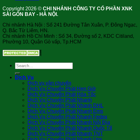
Copyright 2026 ©
CHI NHÁNH CÔNG TY CỔ PHẦN XNK
SÀI GÒN BAY - HÀ NỘI.
Chi nhánh Hà Nội : Số 241 Đường Tân Xuân, P. Đông Ngạc,
Q. Bắc Từ Liêm, HN.
Chi nhánh Hồ Chí Minh : Số 34, Đường số 2, KDC Citiland,
Phường 10, Quận Gò vấp, Tp.HCM
Dịch Vụ
Dịch vụ vận chuyển
Dịch Vụ Chuyển Phát Hẹn Giờ
Dịch Vụ Chuyển Phát Hỏa Tốc
Dịch Vụ Chuyển Phát Nhanh
Dịch Vụ Chuyển Phát Nhanh DHL
Dịch Vụ Chuyển Phát Nhanh Ems
Dịch Vụ Chuyển Phát Nhanh Fedex
Dịch Vụ Chuyển Phát Nhanh Nội Địa
Dịch Vụ Chuyển Phát Nhanh Quốc Tế
Dịch Vụ Chuyển Phát Nhanh TNT
Dịch Vụ Chuyển Phát Nhanh Ups