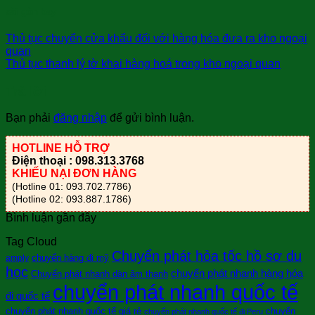
sài gòn bay
Thủ tục chuyển cửa khẩu đối với hàng hóa đưa ra kho ngoại
quan
Thủ tục thanh lý tờ khai hàng hoá trong kho ngoại quan
Trả lời
Bạn phải
đăng nhập
để gửi bình luận.
HOTLINE HỖ TRỢ
Điện thoại : 098.313.3768
KHIẾU NẠI ĐƠN HÀNG
(Hotline 01: 093.702.7786)
(Hotline 02: 093.887.1786)
Bình luận gần đây
Tag Cloud
Chuyển phát hỏa tốc hồ sơ du
chuyển hàng đi mỹ
amply
học
chuyển phát nhanh hàng hóa
Chuyển phát nhanh dàn âm thanh
chuyển phát nhanh quốc tế
đi quốc tế
chuyển phát nhanh quốc tế giá rẻ
chuyển
chuyển phát nhanh quốc tế đi Peru