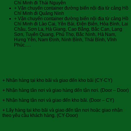
Chí Minh đi Thái Nguyên
+ Vận chuyển container đường biển nội địa từ cảng Hồ
Chí Minh đi Quảng Ninh
+ Vận chuyển container đường biển nội địa từ cảng Hồ
Chí Minh đi Lào Cai, Yên Bái, Điện Biên, Hòa Bình, Lai
Châu, Sơn La, Hà Giang, Cao Bằng, Bắc Cạn, Lạng
Sơn, Tuyên Quang, Phú Thọ, Bắc Ninh, Hà Nam,
Hưng Yên, Nam Định, Ninh Bình, Thái Bình, Vĩnh
Phúc….
HÌNH THỨC VẬN CHUYỂN HÀNG HOÁ
CONTAINER NỘI ĐỊA BẰNG ĐƯỜNG BIỂN
GỒM:
+ Nhận hàng tại kho bãi và giao đến kho bãi (CY-CY)
+ Nhận hàng tân nơi và giao hàng đến tận nơi. (Door – Door)
+ Nhận hàng tận nơi và giao đến kho bãi. (Door – CY)
+ Lấy hàng tại kho bãi và giao đến tận nơi hoặc giao nhận
theo yêu cầu khách hàng. (CY-Door)
CÁC MẶT HÀNG THƯỜNG XUYÊN VẬN