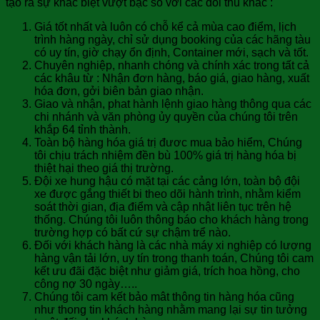
tạo ra sự khác biệt vượt bậc so với các đối thủ khác :
Giá tốt nhất và luôn có chỗ kể cả mùa cao điểm, lịch
trình hàng ngày, chỉ sử dụng booking của các hãng tàu
có uy tín, giờ chạy ổn định, Container mới, sạch và tốt.
Chuyên nghiệp, nhanh chóng và chính xác trong tất cả
các khâu từ : Nhận đơn hàng, báo giá, giao hàng, xuất
hóa đơn, gởi biên bản giao nhận.
Giao và nhận, phat hành lệnh giao hàng thông qua các
chi nhánh và văn phòng ủy quyền của chúng tôi trên
khắp 64 tỉnh thành.
Toàn bộ hàng hóa giá trị đươc mua bảo hiểm, Chúng
tôi chịu trách nhiệm đền bù 100% giá trị hàng hóa bị
thiệt hại theo giá thị trường.
Đội xe hung hậu có mặt tại các cảng lớn, toàn bộ đội
xe được gắng thiết bi theo dõi hành trình, nhằm kiểm
soát thời gian, địa điểm và cập nhật liên tục trên hệ
thống. Chúng tôi luôn thông báo cho khách hàng trong
trường hợp có bất cứ sự chậm trể nào.
Đối với khách hàng là các nhà máy xi nghiệp có lượng
hàng vận tải lớn, uy tín trong thanh toán, Chúng tôi cam
kết ưu đãi đặc biệt như giảm giá, trích hoa hồng, cho
công nợ 30 ngày…..
Chúng tôi cam kết bảo mât thông tin hàng hóa cũng
như thong tin khách hàng nhằm mang lại sự tin tưởng