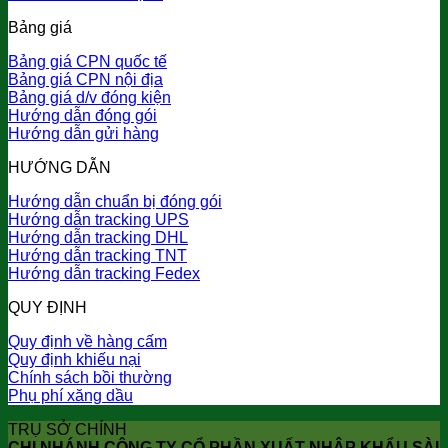
Bảng giá
Bảng giá CPN quốc tế
Bảng giá CPN nội địa
Bảng giá d/v đóng kiện
Hướng dẫn đóng gói
Hướng dẫn gửi hàng
HƯỚNG DẪN
Hướng dẫn chuẩn bị đóng gói
Hướng dẫn tracking UPS
Hướng dẫn tracking DHL
Hướng dẫn tracking TNT
Hướng dẫn tracking Fedex
QUY ĐỊNH
Quy định về hàng cấm
Quy định khiếu nại
Chính sách bồi thường
Phụ phí xăng dầu
TRỤ SỞ CHÍNH
CHI NHÁNH CÔNG TY CỔ PHẦN XUẤT NHẬP KHẨU SÀI