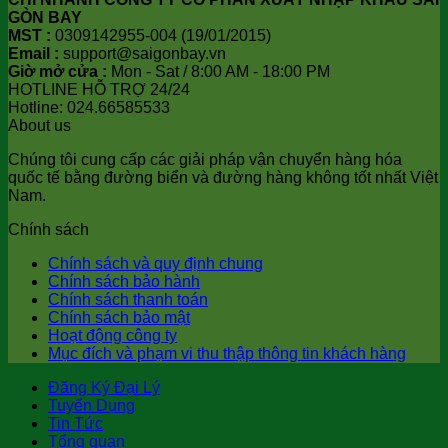
GÒN BAY
MST :
0309142955-004 (19/01/2015)
Email :
support@saigonbay.vn
Giờ mở cửa :
Mon - Sat / 8:00 AM - 18:00 PM
HOTLINE HỖ TRỢ 24/24
Hotline: 024.66585533
About us
Chúng tôi cung cấp các giải pháp vận chuyển hàng hóa
quốc tế bằng đường biển và đường hàng không tốt nhất Việt
Nam.
Chính sách
Chính sách và quy định chung
Chính sách bảo hành
Chính sách thanh toán
Chính sách bảo mật
Hoạt động công ty
Mục đích và phạm vi thu thập thông tin khách hàng
Đăng Ký Đại Lý
Tuyển Dụng
Tin Tức
Tổng quan