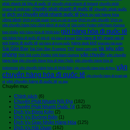
phát nhanh tài liệu đi quốc tế
chuyển phát nhanh đi Ireland
chuyển phát
chuyển phát nhanh đi quốc tế
chuyển phát quốc
nhanh đi nhật bản
dịch vụ chuyển phát nhanh quốc tế
tế
Dịch vụ gửi hàng hóa
cồng kềnh
Dịch vụ hải quan
Dịch vụ vận chuyển
Dịch vụ
Dịch vụ mở tờ khai
vận chuyển hàng hóa cồng kềnh đi quốc tê
Giá cước Fedex Việt Nam-Guinea
gửi hàng hóa đi quốc tế
bao nhiêu
gửi hàng hóa đi Nhật bản
Gửi hàng đi Mỹ nhanh giá rẻ
gửi hàng hóa đi quốc tế giá rẻ
gửi hàng đi Israel
gửi hàng đi quốc tế
hàng quá khổ
gửi hàng đi trung quốc
khai báo hải quan
tài liệu văn
Sài Gòn Bay
Sài Gòn Bay Express
TNT
tranh sơn mài
phòng
vận chuyển
vận chuyển
Tính Giá cước Fedex Việt Nam-Guinea
hàng hóa
vận chuyển hàng hóa đi Hàn Quốc
vận chuyển hàng hóa đi
vận
indonesia
vận chuyển hàng hóa đi Nhật Bản
vận chuyển hàng hóa đi Peru
chuyển hàng hóa đi quốc tế
vận chuyển hàng đi israel giá
vận chuyển hàng đi quốc tế
rẻ
xe đạp
Chuyên mục
Chính sách
(6)
Chuyển Phát Nhanh Nội Địa
(182)
Chuyển Phát Nhanh Quốc Tế
(1.202)
Dịch Vụ Đóng Kiện
(2)
Dịch Vụ Đường Biển
(1)
Dịch Vụ Giao Nhận Hàng Hóa
(125)
Dịch Vụ Hải Quan
(162)