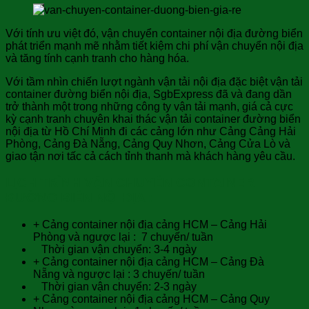
Với tính ưu việt đó, vận chuyển container nội địa đường biển
phát triển mạnh mẽ nhằm tiết kiệm chi phí vận chuyển nội địa
và tăng tính cạnh tranh cho hàng hóa.
Với tầm nhìn chiến lượt ngành vận tải nội địa đặc biệt vận tải
container đường biển nội địa, SgbExpress đã và đang dần
trở thành một trong những công ty vận tải mạnh, giá cả cực
kỳ cạnh tranh chuyên khai thác vận tải container đường biển
nội địa từ Hồ Chí Minh đi các cảng lớn như Cảng Cảng Hải
Phòng, Cảng Đà Nẵng, Cảng Quy Nhơn, Cảng Cửa Lò và
giao tận nơi tấc cả cách tỉnh thanh mà khách hàng yêu cầu.
LỊCH TRÌNH VẬN CHUYỂN CONTAINER
ĐƯỜNG BIỂN NỘI ĐỊA :
+ Cảng container nội địa cảng HCM – Cảng Hải
Phòng và ngược lại : 7 chuyến/ tuần
Thời gian vận chuyển: 3-4 ngày
+ Cảng container nội địa cảng HCM – Cảng Đà
Nẵng và ngược lại : 3 chuyến/ tuần
Thời gian vận chuyển: 2-3 ngày
+ Cảng container nội địa cảng HCM – Cảng Quy