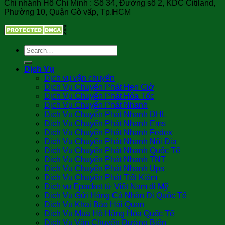
Chi nhánh Hồ Chí Minh : Số 34, Đường số 2, KDC Citiland,
Phường 10, Quận Gò vấp, Tp.HCM
Dịch Vụ
Dịch vụ vận chuyển
Dịch Vụ Chuyển Phát Hẹn Giờ
Dịch Vụ Chuyển Phát Hỏa Tốc
Dịch Vụ Chuyển Phát Nhanh
Dịch Vụ Chuyển Phát Nhanh DHL
Dịch Vụ Chuyển Phát Nhanh Ems
Dịch Vụ Chuyển Phát Nhanh Fedex
Dịch Vụ Chuyển Phát Nhanh Nội Địa
Dịch Vụ Chuyển Phát Nhanh Quốc Tế
Dịch Vụ Chuyển Phát Nhanh TNT
Dịch Vụ Chuyển Phát Nhanh Ups
Dịch Vụ Chuyển Phát Tiết Kiệm
Dịch vụ Epacket từ Việt Nam đi Mỹ
Dịch Vụ Gửi Hàng Cá Nhân Đi Quốc Tế
Dịch Vụ Khai Báo Hải Quan
Dịch Vụ Mua Hộ Hàng Hóa Quốc Tế
Dịch Vụ Vận Chuyển Đường Biển