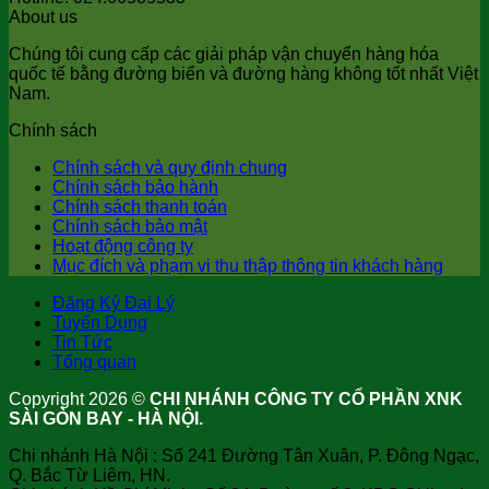
About us
Chúng tôi cung cấp các giải pháp vận chuyển hàng hóa
quốc tế bằng đường biển và đường hàng không tốt nhất Việt
Nam.
Chính sách
Chính sách và quy định chung
Chính sách bảo hành
Chính sách thanh toán
Chính sách bảo mật
Hoạt động công ty
Mục đích và phạm vi thu thập thông tin khách hàng
Đăng Ký Đại Lý
Tuyển Dụng
Tin Tức
Tổng quan
Copyright 2026 ©
CHI NHÁNH CÔNG TY CỔ PHẦN XNK
SÀI GÒN BAY - HÀ NỘI.
Chi nhánh Hà Nội : Số 241 Đường Tân Xuân, P. Đông Ngạc,
Q. Bắc Từ Liêm, HN.