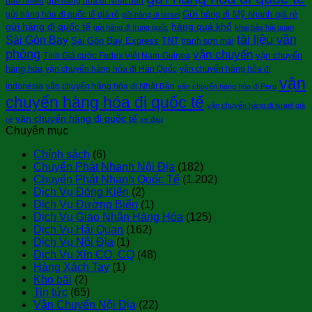
bao nhiêu
gửi hàng hóa đi Nhật bản
Gửi hàng đi Mỹ nhanh giá rẻ
gửi hàng hóa đi quốc tế giá rẻ
gửi hàng đi Israel
gửi hàng đi quốc tế
hàng quá khổ
gửi hàng đi trung quốc
khai báo hải quan
tài liệu văn
Sài Gòn Bay
Sài Gòn Bay Express
TNT
tranh sơn mài
phòng
vận chuyển
vận chuyển
Tính Giá cước Fedex Việt Nam-Guinea
hàng hóa
vận chuyển hàng hóa đi Hàn Quốc
vận chuyển hàng hóa đi
vận
indonesia
vận chuyển hàng hóa đi Nhật Bản
vận chuyển hàng hóa đi Peru
chuyển hàng hóa đi quốc tế
vận chuyển hàng đi israel giá
vận chuyển hàng đi quốc tế
rẻ
xe đạp
Chuyên mục
Chính sách
(6)
Chuyển Phát Nhanh Nội Địa
(182)
Chuyển Phát Nhanh Quốc Tế
(1.202)
Dịch Vụ Đóng Kiện
(2)
Dịch Vụ Đường Biển
(1)
Dịch Vụ Giao Nhận Hàng Hóa
(125)
Dịch Vụ Hải Quan
(162)
Dịch Vụ Nội Địa
(1)
Dịch Vụ Xin CO, CQ
(48)
Hàng Xách Tay
(1)
Kho bãi
(2)
Tin tức
(65)
Vận Chuyển Nội Địa
(22)