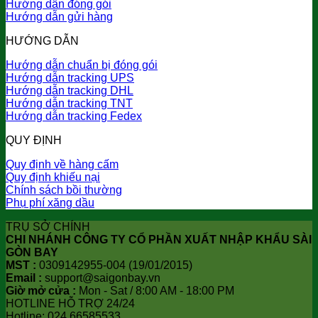
Hướng dẫn đóng gói
Hướng dẫn gửi hàng
HƯỚNG DẪN
Hướng dẫn chuẩn bị đóng gói
Hướng dẫn tracking UPS
Hướng dẫn tracking DHL
Hướng dẫn tracking TNT
Hướng dẫn tracking Fedex
QUY ĐỊNH
Quy định về hàng cấm
Quy định khiếu nại
Chính sách bồi thường
Phụ phí xăng dầu
TRỤ SỞ CHÍNH
CHI NHÁNH CÔNG TY CỔ PHẦN XUẤT NHẬP KHẨU SÀI
GÒN BAY
MST :
0309142955-004 (19/01/2015)
Email :
support@saigonbay.vn
Giờ mở cửa :
Mon - Sat / 8:00 AM - 18:00 PM
HOTLINE HỖ TRỢ 24/24
Hotline: 024.66585533