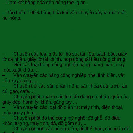
– Cam kết hàng hóa đến đúng thời gian.
– Bảo hiểm 100% hàng hóa khi vận chuyển xảy ra mất mát,
hư hỏng.
4.Công ty chuyển phát nhanh UPS của
SgbExpress nhận chuyển phát nhanh các mặt
hang tới Oman:
– Chuyển các loại giấy tờ: hồ sơ, tài liệu, sách báo, giấy
tờ cá nhân, giấy tờ tài chính, hợp đồng tài liệu công chứng.
– Gửi các loại hàng công nghiệp nặng: hàng mẫu, máy
móc xuất khẩu,…
– Vận chuyển các hàng công nghiệp nhẹ: linh kiện, vật
liệu xây dựng,…
– Chuyên trở các sản phẩm nông sản: hoa quả tươi, rau
củ, gạo, café,…
– Chuyển phát nhanh các loại đồ dùng cá nhân: quần áo,
giầy dép, hành lý, khăn, găng tay,…
– Vận chuyển các loại đồ điện tử: máy tính, điện thoại,
máy quay phim,…
– Chuyển phát đồ thủ công mỹ nghệ: đồ ghỗ, đồ điêu
khắc, tượng, thủy tinh, đá, đồ gốm sứ,…
– Chuyển nhanh các bộ sưu tập, đồ thể thao, các món đồ