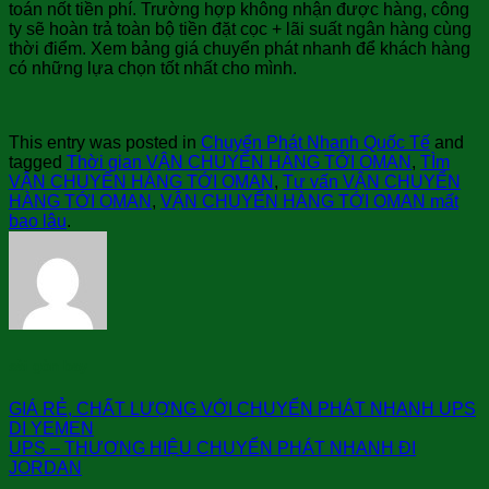
toán nốt tiền phí. Trường hợp không nhận được hàng, công
ty sẽ hoàn trả toàn bộ tiền đặt cọc + lãi suất ngân hàng cùng
thời điểm. Xem bảng giá chuyển phát nhanh để khách hàng
có những lựa chọn tốt nhất cho mình.
This entry was posted in
Chuyển Phát Nhanh Quốc Tế
and
tagged
Thời gian VẬN CHUYỂN HÀNG TỚI OMAN
,
TÌm
VẬN CHUYỂN HÀNG TỚI OMAN
,
Tư vấn VẬN CHUYỂN
HÀNG TỚI OMAN
,
VẬN CHUYỂN HÀNG TỚI OMAN mất
bao lâu
.
sài gòn bay
GIÁ RẺ, CHẤT LƯỢNG VỚI CHUYỂN PHÁT NHANH UPS
DI YEMEN
UPS – THƯƠNG HIỆU CHUYỂN PHÁT NHANH ĐI
JORDAN