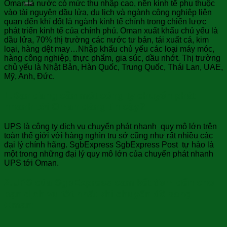
Oman là nước có mức thu nhập cao, nền kinh tế phụ thuộc
vào tài nguyên dầu lửa, du lịch và ngành công nghiệp liên
quan đến khí đốt là ngành kinh tế chính trong chiến lược
phát triển kinh tế của chính phủ. Oman xuất khẩu chủ yếu là
dầu lửa, 70% thị trường các nước tư bản, tái xuất cá, kim
loại, hàng dệt may…Nhập khẩu chủ yếu các loại máy móc,
hàng công nghiệp, thực phẩm, gia súc, dầu nhớt. Thị trường
chủ yếu là Nhật Bản, Hàn Quốc, Trung Quốc, Thái Lan, UAE,
Mỹ, Anh, Đức.
1.Bạn đang cần một công ty chuyển phát
nhanh tới Oman đáng tin cậy?
UPS là công ty dịch vụ chuyển phát nhanh quy mô lớn trên
toàn thế giới với hàng nghìn trụ sở cũng như rất nhiều các
đại lý chính hãng. SgbExpress SgbExpress Post tự hào là
một trong những đại lý quy mô lớn của chuyển phát nhanh
UPS tới Oman.
2.UPS của SgbExpress cam kết đem đến cho
bạn dịch vụ tốt nhất khi chuyển đồ sang
Oman: