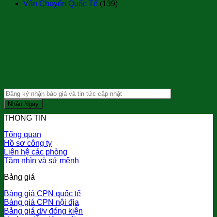
Vận Chuyển Quốc Tế
(139)
THÔNG TIN
Tổng quan
Hồ sơ công ty
Liên hệ các phòng
Tầm nhìn và sứ mệnh
Bảng giá
Bảng giá CPN quốc tế
Bảng giá CPN nội địa
Bảng giá d/v đóng kiện