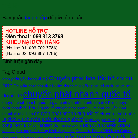
Trả lời
Bạn phải
đăng nhập
để gửi bình luận.
HOTLINE HỖ TRỢ
Điện thoại : 098.313.3768
KHIẾU NẠI ĐƠN HÀNG
(Hotline 01: 093.702.7786)
(Hotline 02: 093.887.1786)
Bình luận gần đây
Tag Cloud
Chuyển phát hỏa tốc hồ sơ du
chuyển hàng đi mỹ
amply
học
chuyển phát nhanh hàng hóa
Chuyển phát nhanh dàn âm thanh
chuyển phát nhanh quốc tế
đi quốc tế
chuyển phát nhanh quốc tế giá rẻ
chuyển
chuyển phát nhanh quốc tế đi Peru
phát nhanh tài liệu đi quốc tế
chuyển phát nhanh đi Ireland
chuyển phát
chuyển phát nhanh đi quốc tế
chuyển phát quốc
nhanh đi nhật bản
dịch vụ chuyển phát nhanh quốc tế
tế
Dịch vụ gửi hàng hóa
cồng kềnh
Dịch vụ hải quan
Dịch vụ vận chuyển
Dịch vụ
Dịch vụ mở tờ khai
vận chuyển hàng hóa cồng kềnh đi quốc tê
Giá cước Fedex Việt Nam-Guinea
gửi hàng hóa đi quốc tế