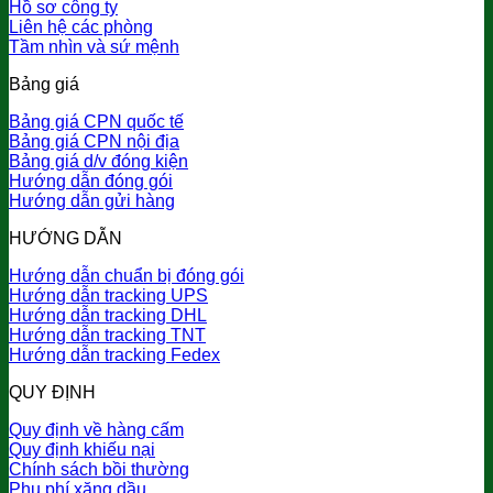
Hồ sơ công ty
Liên hệ các phòng
Tầm nhìn và sứ mệnh
Bảng giá
Bảng giá CPN quốc tế
Bảng giá CPN nội địa
Bảng giá d/v đóng kiện
Hướng dẫn đóng gói
Hướng dẫn gửi hàng
HƯỚNG DẪN
Hướng dẫn chuẩn bị đóng gói
Hướng dẫn tracking UPS
Hướng dẫn tracking DHL
Hướng dẫn tracking TNT
Hướng dẫn tracking Fedex
QUY ĐỊNH
Quy định về hàng cấm
Quy định khiếu nại
Chính sách bồi thường
Phụ phí xăng dầu