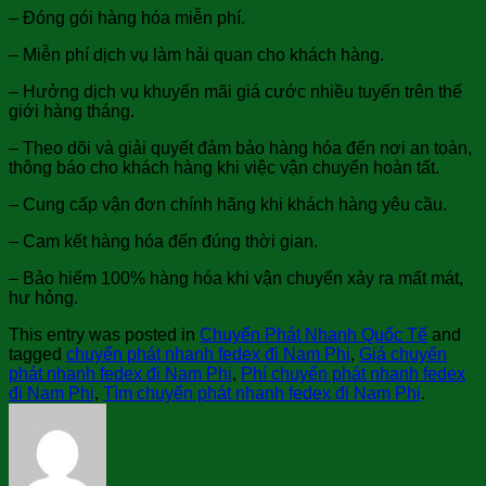
– Đóng gói hàng hóa miễn phí.
– Miễn phí dịch vụ làm hải quan cho khách hàng.
– Hưởng dịch vụ khuyến mãi giá cước nhiều tuyến trên thế
giới hàng tháng.
– Theo dõi và giải quyết đảm bảo hàng hóa đến nơi an toàn,
thông báo cho khách hàng khi việc vận chuyển hoàn tất.
– Cung cấp vận đơn chính hãng khi khách hàng yêu cầu.
– Cam kết hàng hóa đến đúng thời gian.
– Bảo hiểm 100% hàng hóa khi vận chuyển xảy ra mất mát,
hư hỏng.
This entry was posted in
Chuyển Phát Nhanh Quốc Tế
and
tagged
chuyển phát nhanh fedex đi Nam Phi
,
Giá chuyển
phát nhanh fedex đi Nam Phi
,
Phí chuyển phát nhanh fedex
đi Nam Phi
,
Tìm chuyển phát nhanh fedex đi Nam Phi
.