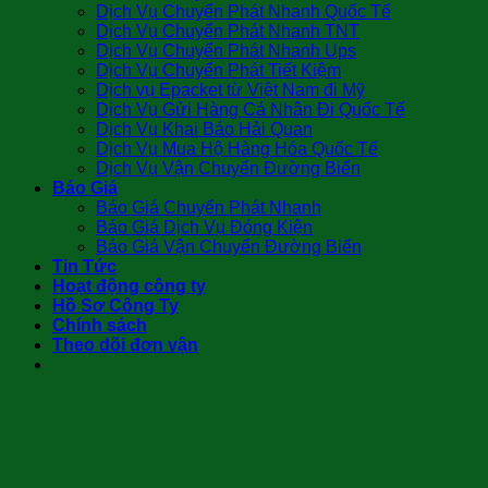
Dịch Vụ Chuyển Phát Nhanh Quốc Tế
Dịch Vụ Chuyển Phát Nhanh TNT
Dịch Vụ Chuyển Phát Nhanh Ups
Dịch Vụ Chuyển Phát Tiết Kiệm
Dịch vụ Epacket từ Việt Nam đi Mỹ
Dịch Vụ Gửi Hàng Cá Nhân Đi Quốc Tế
Dịch Vụ Khai Báo Hải Quan
Dịch Vụ Mua Hộ Hàng Hóa Quốc Tế
Dịch Vụ Vận Chuyển Đường Biển
Báo Giá
Báo Giá Chuyển Phát Nhanh
Báo Giá Dịch Vụ Đóng Kiện
Báo Giá Vận Chuyển Đường Biển
Tin Tức
Hoạt động công ty
Hồ Sơ Công Ty
Chính sách
Theo dõi đơn vận