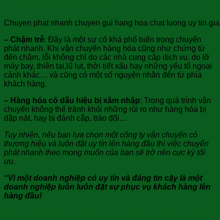
nhanh fedex đi Nam Phi
Chuyen phat nhanh chuyen gui hang hoa chat luong uy tin gia 
– Chậm trễ
: Đây là một sự cố khá phổ biến trong chuyển
phát nhanh. Khi vận chuyển hàng hóa cũng như chứng từ
đến chậm, lỗi không chỉ do các nhà cung cấp dịch vụ, do lỡ
máy bay, thiên tai,lũ lụt, thời tiết xấu hay những yếu tố ngoại
cảnh khác… và cũng có một số nguyên nhân đến từ phía
khách hàng.
– Hàng hóa có dấu hiệu bị xâm nhập
: Trong quá trình vận
chuyển không thể tránh khỏi những rủi ro như hàng hóa bị
dập nát, hay bị đánh cắp, tráo đổi…
Tuy nhiên, nếu bạn lựa chọn một công ty vận chuyển có
thương hiệu và luôn đặt uy tín lên hàng đầu thì việc chuyển
phát nhanh theo mong muốn của bạn sẽ trở nên cực kỳ tối
ưu.
“Vì một doanh nghiệp có uy tín và đáng tin cậy là một
doanh nghiệp luôn luôn đặt sự phục vụ khách hàng lên
hàng đầu!
Giới thiệu về một trong những công ty chuyển