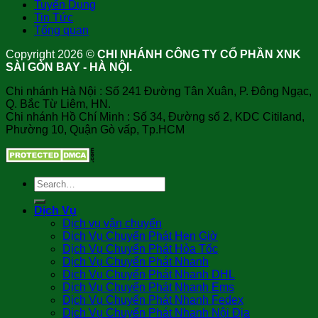
Tuyển Dụng
Tin Tức
Tổng quan
Copyright 2026 ©
CHI NHÁNH CÔNG TY CỔ PHẦN XNK
SÀI GÒN BAY - HÀ NỘI.
Chi nhánh Hà Nội : Số 241 Đường Tân Xuân, P. Đông Ngạc,
Q. Bắc Từ Liêm, HN.
Chi nhánh Hồ Chí Minh : Số 34, Đường số 2, KDC Citiland,
Phường 10, Quận Gò vấp, Tp.HCM
Dịch Vụ
Dịch vụ vận chuyển
Dịch Vụ Chuyển Phát Hẹn Giờ
Dịch Vụ Chuyển Phát Hỏa Tốc
Dịch Vụ Chuyển Phát Nhanh
Dịch Vụ Chuyển Phát Nhanh DHL
Dịch Vụ Chuyển Phát Nhanh Ems
Dịch Vụ Chuyển Phát Nhanh Fedex
Dịch Vụ Chuyển Phát Nhanh Nội Địa