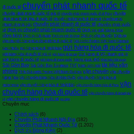
chuyển phát nhanh quốc tế
đi quốc tế
chuyển phát nhanh quốc tế giá rẻ
chuyển
chuyển phát nhanh quốc tế đi Peru
phát nhanh tài liệu đi quốc tế
chuyển phát nhanh đi Ireland
chuyển phát
chuyển phát nhanh đi quốc tế
chuyển phát quốc
nhanh đi nhật bản
dịch vụ chuyển phát nhanh quốc tế
tế
Dịch vụ gửi hàng hóa
cồng kềnh
Dịch vụ hải quan
Dịch vụ vận chuyển
Dịch vụ
Dịch vụ mở tờ khai
vận chuyển hàng hóa cồng kềnh đi quốc tê
Giá cước Fedex Việt Nam-Guinea
gửi hàng hóa đi quốc tế
bao nhiêu
gửi hàng hóa đi Nhật bản
Gửi hàng đi Mỹ nhanh giá rẻ
gửi hàng hóa đi quốc tế giá rẻ
gửi hàng đi Israel
gửi hàng đi quốc tế
hàng quá khổ
gửi hàng đi trung quốc
khai báo hải quan
tài liệu văn
Sài Gòn Bay
Sài Gòn Bay Express
TNT
tranh sơn mài
phòng
vận chuyển
vận chuyển
Tính Giá cước Fedex Việt Nam-Guinea
hàng hóa
vận chuyển hàng hóa đi Hàn Quốc
vận chuyển hàng hóa đi
vận
indonesia
vận chuyển hàng hóa đi Nhật Bản
vận chuyển hàng hóa đi Peru
chuyển hàng hóa đi quốc tế
vận chuyển hàng đi israel giá
vận chuyển hàng đi quốc tế
rẻ
xe đạp
Chuyên mục
Chính sách
(6)
Chuyển Phát Nhanh Nội Địa
(182)
Chuyển Phát Nhanh Quốc Tế
(1.202)
Dịch Vụ Đóng Kiện
(2)