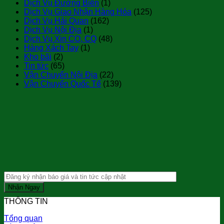
Dịch Vụ Đường Biển
(1)
Dịch Vụ Giao Nhận Hàng Hóa
(125)
Dịch Vụ Hải Quan
(162)
Dịch Vụ Nội Địa
(1)
Dịch Vụ Xin CO, CQ
(48)
Hàng Xách Tay
(1)
Kho bãi
(2)
Tin tức
(65)
Vận Chuyển Nội Địa
(22)
Vận Chuyển Quốc Tế
(139)
THÔNG TIN
Tổng quan