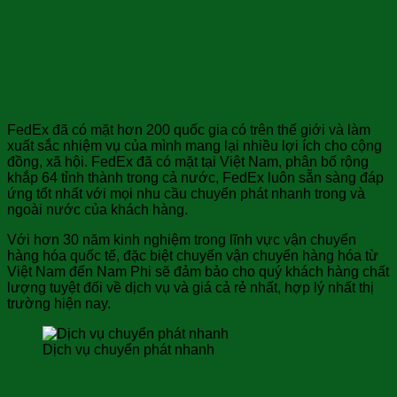
FedEx sẽ tiếp tục đi lên một cách
đáng trân trọng trên tinh thần phục
vụ khác hàng hiệu quả, chất lượng
và đặt uy tín lên hàng đầu.
FedEx đã có mặt hơn 200 quốc gia có trên thế giới và làm
xuất sắc nhiệm vụ của mình mang lại nhiều lợi ích cho cộng
đồng, xã hội. FedEx đã có mặt tại Việt Nam, phân bố rộng
khắp 64 tỉnh thành trong cả nước, FedEx luôn sẵn sàng đáp
ứng tốt nhất với mọi nhu cầu chuyển phát nhanh trong và
ngoài nước của khách hàng.
Với hơn 30 năm kinh nghiệm trong lĩnh vực vận chuyển
hàng hóa quốc tế, đặc biệt chuyến vận chuyển hàng hóa từ
Việt Nam đến Nam Phi sẽ đảm bảo cho quý khách hàng chất
lượng tuyệt đối về dịch vụ và giá cả rẻ nhất, hợp lý nhất thị
trường hiện nay.
Dịch vụ chuyển phát nhanh
SgbExpress kết nối Quý khách đến với dịch