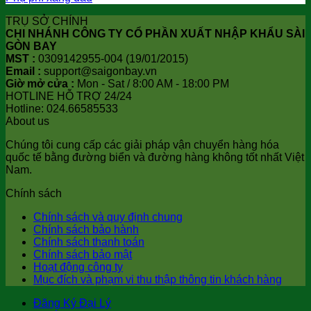
TRỤ SỞ CHÍNH
CHI NHÁNH CÔNG TY CỔ PHẦN XUẤT NHẬP KHẨU SÀI
GÒN BAY
MST :
0309142955-004 (19/01/2015)
Email :
support@saigonbay.vn
Giờ mở cửa :
Mon - Sat / 8:00 AM - 18:00 PM
HOTLINE HỖ TRỢ 24/24
Hotline: 024.66585533
About us
Chúng tôi cung cấp các giải pháp vận chuyển hàng hóa
quốc tế bằng đường biển và đường hàng không tốt nhất Việt
Nam.
Chính sách
Chính sách và quy định chung
Chính sách bảo hành
Chính sách thanh toán
Chính sách bảo mật
Hoạt động công ty
Mục đích và phạm vi thu thập thông tin khách hàng
Đăng Ký Đại Lý