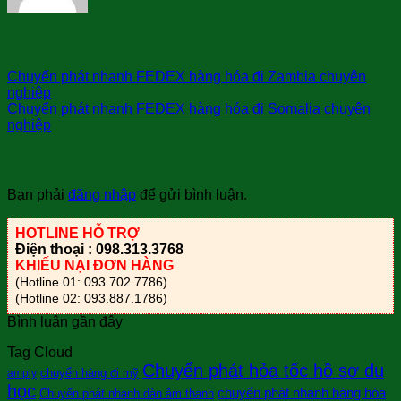
sài gòn bay
Chuyển phát nhanh FEDEX hàng hóa đi Zambia chuyên
nghiệp
Chuyển phát nhanh FEDEX hàng hóa đi Somalia chuyên
nghiệp
Trả lời
Bạn phải
đăng nhập
để gửi bình luận.
HOTLINE HỖ TRỢ
Điện thoại : 098.313.3768
KHIẾU NẠI ĐƠN HÀNG
(Hotline 01: 093.702.7786)
(Hotline 02: 093.887.1786)
Bình luận gần đây
Tag Cloud
Chuyển phát hỏa tốc hồ sơ du
chuyển hàng đi mỹ
amply
học
chuyển phát nhanh hàng hóa
Chuyển phát nhanh dàn âm thanh