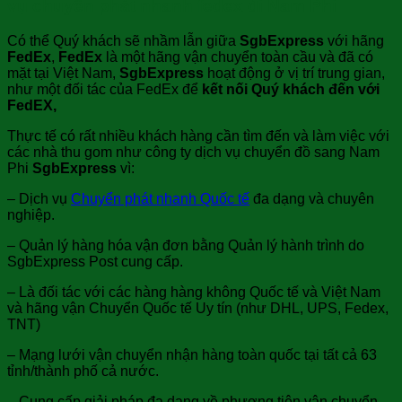
vụ chuyển phát nhanh fedex đi Nam Phi
Có thể Quý khách sẽ nhầm lẫn giữa
SgbExpress
với hãng
FedEx
,
FedEx
là một hãng vận chuyển toàn cầu và đã có
mặt tại Việt Nam,
SgbExpress
hoạt động ở vị trí trung gian,
như một đối tác của FedEx để
kết nối Quý khách đến với
FedEX,
Thực tế có rất nhiều khách hàng cần tìm đến và làm việc với
các nhà thu gom như công ty dịch vụ chuyển đồ sang Nam
Phi
SgbExpress
vì:
– Dịch vụ
Chuyển phát nhanh Quốc tế
đa dạng và chuyên
nghiệp.
– Quản lý hàng hóa vận đơn bằng Quản lý hành trình do
SgbExpress Post cung cấp.
– Là đối tác với các hàng hàng không Quốc tế và Việt Nam
và hãng vận Chuyển Quốc tế Uy tín (như DHL, UPS, Fedex,
TNT)
– Mạng lưới vận chuyển nhận hàng toàn quốc tại tất cả 63
tỉnh/thành phố cả nước.
– Cung cấp giải pháp đa dạng về phương tiện vận chuyển,