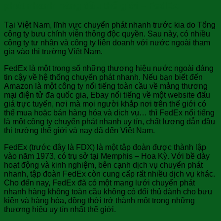
phát nhanh hàng đầu thế giới – FedEx:
Tại Việt Nam, lĩnh vực chuyển phát nhanh trước kia do Tổng
công ty bưu chính viễn thông độc quyền. Sau này, có nhiều
công ty tư nhân và công ty liên doanh với nước ngoài tham
gia vào thị trường Việt Nam.
FedEx là một trong số những thương hiệu nước ngoài đáng
tin cậy về hệ thống chuyển phát nhanh. Nếu bạn biết đến
Amazon là một công ty nổi tiếng toàn cầu về mảng thương
mại điện tử đa quốc gia, Ebay nổi tiếng về một website đấu
giá trực tuyến, nơi mà mọi người khắp nơi trên thế giới có
thể mua hoặc bán hàng hóa và dịch vụ… thì FedEx nổi tiếng
là một công ty chuyển phát nhanh uy tín, chất lượng dẫn đầu
thị trường thế giới và nay đã đến Việt Nam.
FedEx (trước đây là FDX) là một tập đoàn được thành lập
vào năm 1973, có trụ sở tại Memphis – Hoa Kỳ. Với bề dày
hoạt động và kinh nghiệm, bên cạnh dịch vụ chuyển phát
nhanh, tập đoàn FedEx còn cung cấp rất nhiều dịch vụ khác.
Cho đến nay, FedEx đã có một mạng lưới chuyển phát
nhanh hàng không toàn cầu không có đối thủ dành cho bưu
kiện và hàng hóa, đồng thời trở thành một trong những
thương hiệu uy tín nhất thế giới.