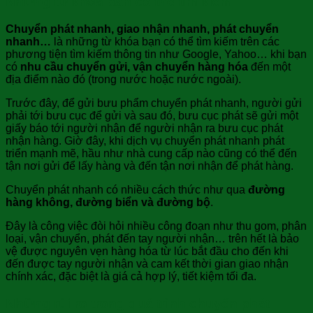
Những từ khóa bạn có thể tìm kiếm:
Chuyển phát nhanh, giao nhận nhanh, phát chuyển
nhanh…
là những từ khóa bạn có thể tìm kiếm trên các
phương tiện tìm kiếm thông tin như Google, Yahoo… khi bạn
có
nhu cầu
chuyển gửi, vận chuyển hàng hóa
đến một
địa điểm nào đó (trong nước hoặc nước ngoài).
Trước đây, để gửi bưu phẩm chuyển phát nhanh, người gửi
phải tới bưu cục để gửi và sau đó, bưu cục phát sẽ gửi một
giấy báo tới người nhận để người nhận ra bưu cục phát
nhận hàng. Giờ đây, khi dịch vụ chuyển phát nhanh phát
triển mạnh mẽ, hầu như nhà cung cấp nào cũng có thể đến
tận nơi gửi để lấy hàng và đến tận nơi nhận để phát hàng.
Chuyển phát nhanh có nhiều cách thức như qua
đường
hàng không, đường biển và đường bộ
.
Đây là công việc đòi hỏi nhiều công đoạn như thu gom, phân
loại, vận chuyển, phát đến tay người nhận… trên hết là bảo
vệ được nguyên vẹn hàng hóa từ lúc bắt đầu cho đến khi
đến được tay người nhận và cam kết thời gian giao nhận
chính xác, đặc biệt là giá cả hợp lý, tiết kiệm tối đa.
Những rủi ro trong quá trình chuyển phát