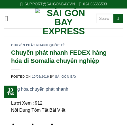
Skip
SUPPORT@SAIGONBAY.VN
024.66585533
to
content
CHUYỂN PHÁT NHANH QUỐC TẾ
Chuyển phát nhanh FEDEX hàng
hóa đi Somalia chuyên nghiệp
POSTED ON
10/06/2019
BY
SÀI GÒN BAY
10
Th6
Lượt Xem :
912
Nội Dung Tóm Tắt Bài Viết