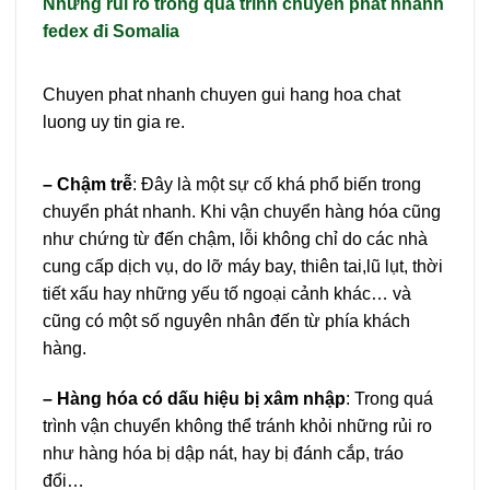
Những rủi ro trong quá trình chuyển phát nhanh
fedex đi Somalia
Chuyen phat nhanh chuyen gui hang hoa chat
luong uy tin gia re.
– Chậm trễ
: Đây là một sự cố khá phổ biến trong
chuyển phát nhanh. Khi vận chuyển hàng hóa cũng
như chứng từ đến chậm, lỗi không chỉ do các nhà
cung cấp dịch vụ, do lỡ máy bay, thiên tai,lũ lụt, thời
tiết xấu hay những yếu tố ngoại cảnh khác… và
cũng có một số nguyên nhân đến từ phía khách
hàng.
– Hàng hóa có dấu hiệu bị xâm nhập
: Trong quá
trình vận chuyển không thể tránh khỏi những rủi ro
như hàng hóa bị dập nát, hay bị đánh cắp, tráo
đổi…