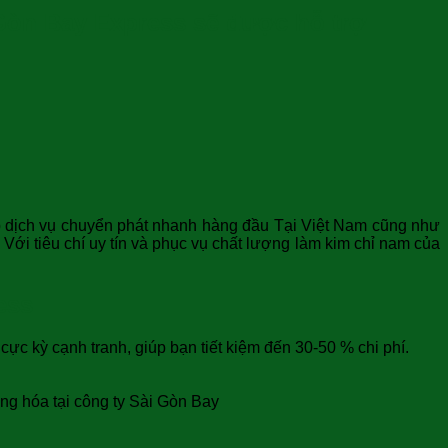
 Gòn Bay Express sẽ được hỗ trợ
cấp dịch vụ chuyển phát nhanh hàng đầu Tại Việt Nam cũng như
Với tiêu chí uy tín và phục vụ chất lượng làm kim chỉ nam của
ess
c kỳ cạnh tranh, giúp bạn tiết kiệm đến 30-50 % chi phí.
àng hóa tại công ty Sài Gòn Bay