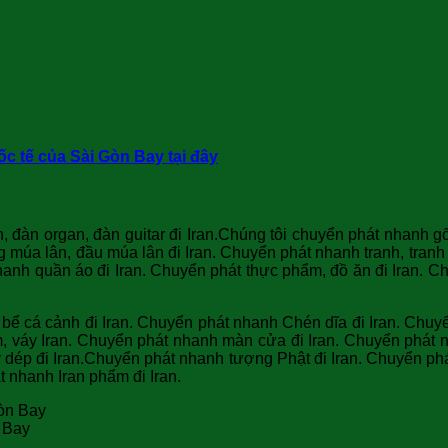
c tế của Sài Gòn Bay tại đây
ển phát nhanh quốc tế đi Iran đối với tất cả cá
, đàn organ, đàn guitar đi Iran.Chúng tôi chuyển phát nhanh 
 múa lân, đầu múa lân đi Iran. Chuyển phát nhanh tranh, tranh 
hanh quần áo đi Iran. Chuyển phát thực phẩm, đồ ăn đi Iran. C
bể cá cảnh đi Iran. Chuyển phát nhanh Chén dĩa đi Iran. Chuy
, váy Iran. Chuyển phát nhanh màn cửa đi Iran. Chuyển phát nh
 dép đi Iran.Chuyển phát nhanh tượng Phật đi Iran. Chuyển ph
t nhanh Iran phẩm đi Iran.
n Bay