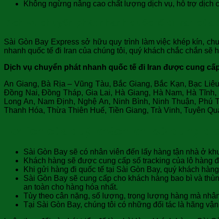
Không ngừng nâng cao chất lượng dịch vụ, hỗ trợ dịch có
Dịch vụ chuyển phát nhanh quốc tế đi Iran của
Sài Gòn Bay Express sở hữu quy trình làm việc khép kín, chu
nhanh quốc tế đi Iran của chúng tôi, quý khách chắc chắn sẽ h
Dịch vụ chuyển phát nhanh quốc tế đi Iran được cung cấp 
An Giang, Bà Rịa – Vũng Tàu, Bắc Giang, Bắc Kạn, Bạc Liê
Đồng Nai, Đồng Tháp, Gia Lai, Hà Giang, Hà Nam, Hà Tĩnh
Long An, Nam Định, Nghệ An, Ninh Bình, Ninh Thuận, Phú T
Thanh Hóa, Thừa Thiên Huế, Tiền Giang, Trà Vinh, Tuyên Qu
Lợi ích của quý khách khi sử dụng dị
Sài Gòn Bay sẽ có nhân viên đến lấy hàng tận nhà ở khu
Khách hàng sẽ được cung cấp số tracking của lô hàng để 
Khi gửi hàng đi quốc tế tại Sài Gòn Bay, quý khách hàn
Sài Gòn Bay sẽ cung cấp cho khách hàng bao bì và thùn
an toàn cho hàng hóa nhất.
Tùy theo cân nặng, số lượng, trọng lượng hàng mà nhân v
Tại Sài Gòn Bay, chúng tôi có những đối tác là hãng vậ