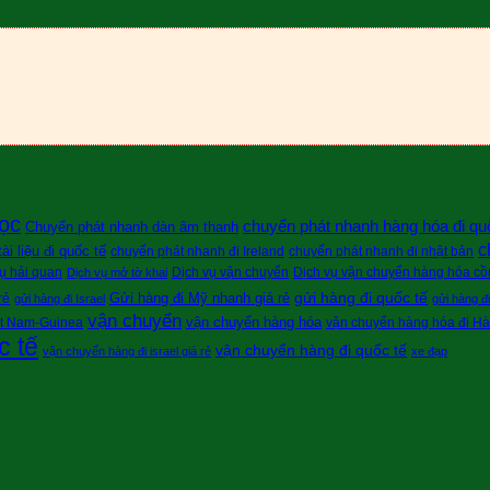
ọc
chuyển phát nhanh hàng hóa đi qu
Chuyển phát nhanh dàn âm thanh
c
i liệu đi quốc tế
chuyển phát nhanh đi Ireland
chuyển phát nhanh đi nhật bản
ụ hải quan
Dịch vụ vận chuyển
Dịch vụ vận chuyển hàng hóa cồn
Dịch vụ mở tờ khai
gửi hàng đi quốc tế
Gửi hàng đi Mỹ nhanh giá rẻ
rẻ
gửi hàng đi Israel
gửi hàng đ
vận chuyển
vận chuyển hàng hóa
ệt Nam-Guinea
vận chuyển hàng hóa đi H
c tế
vận chuyển hàng đi quốc tế
vận chuyển hàng đi israel giá rẻ
xe đạp