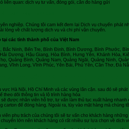
 liên quan: dịch vụ tư vấn, đóng gói, cân đo hàng gửi
 Sài Gòn Bay Express
yên nghiệp. Chúng tôi cam kết đem lại Dịch vụ chuyển phát nha
ài lòng về chất lượng dịch vụ và chi phí vận chuyển.
tại các tỉnh thành phố của Việt Nam
u, Bắc Ninh, Bến Tre, Bình Định, Bình Dương, Bình Phước, Bì
, Hải Dương, Hậu Giang, Hòa Bình, Hưng Yên, Khánh Hòa, Kiê
họ, Quảng Bình, Quảng Nam, Quảng Ngãi, Quảng Ninh, Quảng 
ang, Vĩnh Long, Vĩnh Phúc, Yên Bái, Phú Yên, Cần Thơ, Đà Nẵn
ch vụ chuyển phát nhanh đi Iran tại Sà
 vực Hà Nội, Hồ Chí Minh và các vùng lân cận. sau đó sẽ phát
theo dõi thông tin và lộ trình hàng hóa
g sẽ được nhân viên hỗ trợ, tư vấn làm thủ tục xuất hàng nhanh
g carton để đóng hàng. Ngoài ra, tùy vào mặt hàng mà chúng tô
iên phụ trách của chúng tôi sẽ tư vấn cho khách hàng những dị
n chuyển lớn nên khách hàng có rất nhiều sự lựa chọn về dịch 