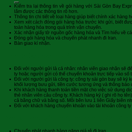
Kiểm tra lại thông tin về gói hàng với Sài Gòn Bay Ex
lắm được các thông tin rõ hơn.
Thông tin chi tiết về loại hàng giúp biết chính xác hàn
Xem xét cách đóng gói hàng hóa trước khi gửi, biết đư
toàn hàng hóa trong quá trình vận chuyển.
Xác nhận giấy tờ nguồn gốc hàng hóa và Tìm hiểu về cá
Đóng gói hàng hóa và chuyển phát nhanh đi Iran.
Bàn giao kí nhận.
Hình thức thanh toán
Đối với người gửi là cá nhân: nhân viên giao nhận sẽ đ
ty hoặc người gửi có thể chuyển khoản trực tiếp vào số t
Đối với người gửi là công ty: công ty sài gòn bay sẽ k
khối lượng bưu gửi, tiền cước tương ứng và thông báo ch
Khi khách hàng thanh toán tiền mặt cho việc sử dụng dịc
thẻ nhân viên cảu công ty. Khách hàng ký ( ghi rõ họ tên
cả bằng chữ và bằng số. Mỗi bên lưu 1 liên Giấy biên nh
Đối với khách hàng chuyển khoản vào tài khoản công ty 
Dịch vụ chuyển phát nhanh quốc tế đ
Chuyển phát nhanh hàng nặng giá rẻ đi Iran