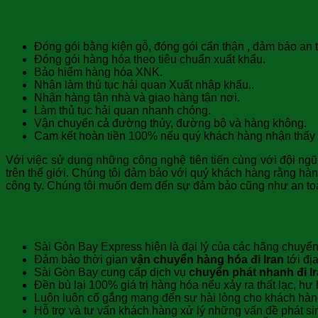
Khi khách hàng sử dụng dịch vụ chuyể
Đóng gói bằng kiện gỗ, đóng gói cẩn thận , đảm bảo an 
Đóng gói hàng hóa theo tiêu chuẩn xuất khẩu.
Bảo hiểm hàng hóa XNK.
Nhận làm thủ tục hải quan Xuất nhập khẩu..
Nhận hàng tận nhà và giao hàng tận nơi.
Làm thủ tục hải quan nhanh chóng.
Vận chuyển cả đường thủy, đường bộ và hàng không.
Cam kết hoàn tiền 100% nếu quý khách hàng nhận thấy 
Với việc sử dụng những công nghệ tiên tiến cùng với đội ngũ
trên thế giới. Chúng tôi đảm bảo với quý khách hàng rằng hàn
công ty. Chúng tôi muốn đem đến sự đảm bảo cũng như an to
Tại sao nên sử dụng dịch vụ chuyển p
Sài Gòn Bay Express hiện là đại lý của các hãng chuyển
Đảm bảo thời gian
vận chuyển hàng hóa đi Iran
tới đị
Sài Gòn Bay cung cấp dịch vụ
chuyển phát nhanh đi I
Đền bù lại 100% giá trị hàng hóa nếu xảy ra thất lạc, h
Luôn luôn cố gắng mang đến sự hài lòng cho khách hàn
Hỗ trợ và tư vấn khách hàng xử lý những vấn đề phát sin