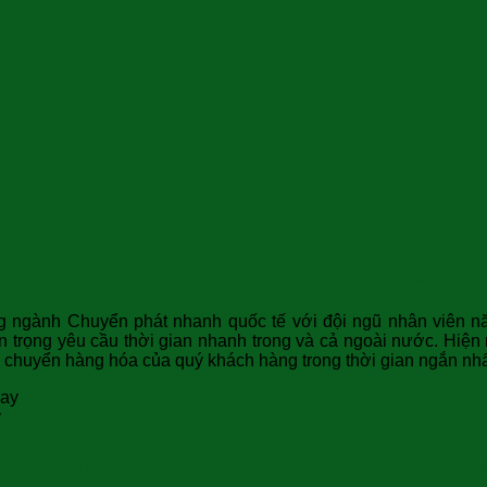
Iran giá rẻ tại Sài Gòn Bay Express
g ngành Chuyển phát nhanh quốc tế với đội ngũ nhân viên 
 trọng yêu cầu thời gian nhanh trong và cả ngoài nước. Hiện
 chuyển hàng hóa của quý khách hàng trong thời gian ngắn nhất
y
huyển phát nhanh quốc tế đi Iran của S