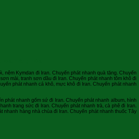
c loại hàng hóa
gối, nệm Kymdan đi Iran. Chuyển phát nhanh quà tặng. Chuyển
sơn mài, tranh sơn dầu đi Iran. Chuyển phát nhanh tôm khô đi
huyển phát nhanh cá khô, mực khô đi Iran. Chuyển phát nhanh
ển phát nhanh gốm sứ đi Iran. Chuyển phát nhanh album, hình
anh trang sức đi Iran. Chuyển phát nhanh trà, cà phê đi Iran.
át nhanh hàng nhà chùa đi Iran. Chuyển phát nhanh thuốc Tây