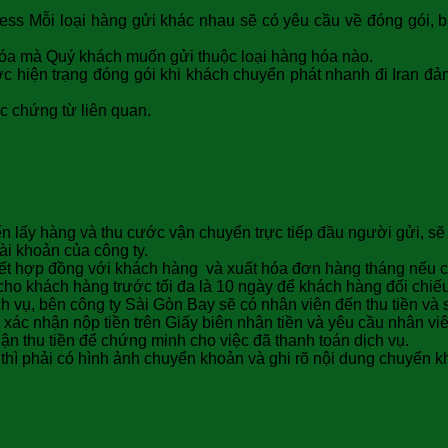
press Mỗi loại hàng gửi khác nhau sẽ có yêu cầu về đóng gói,
g hóa mà Quý khách muốn gửi thuộc loại hàng hóa nào.
ợc hiện trạng đóng gói khi khách chuyển phát nhanh đi Iran 
c chứng từ liên quan.
ến lấy hàng và thu cước vận chuyển trực tiếp đầu người gửi, sẽ
ài khoản của công ty.
ý kết hợp đồng với khách hàng và xuất hóa đơn hàng tháng nếu 
o khách hàng trước tối đa là 10 ngày để khách hàng đối chiếu s
h vụ, bên công ty Sài Gòn Bay sẽ có nhân viên đến thu tiền và s
) xác nhận nộp tiền trên Giấy biên nhận tiền và yêu cầu nhân vi
ận thu tiền để chứng minh cho việc đã thanh toán dịch vụ.
thì phải có hình ảnh chuyển khoản và ghi rõ nội dung chuyển k
i Iran Sài Gòn Bay Express gồm