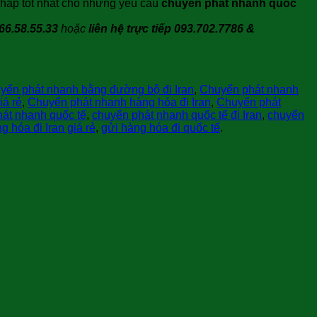
 pháp tốt nhất cho những yêu cầu
chuyển phát nhanh quốc
66.58.55.33
hoặc
liên hệ trực tiếp 093.702.7786 &
yển phát nhanh bằng đường bộ đi Iran
,
Chuyển phát nhanh
iá rẻ
,
Chuyển phát nhanh hàng hóa đi Iran
,
Chuyển phát
át nhanh quốc tế
,
chuyển phát nhanh quốc tế đi Iran
,
chuyển
g hóa đi Iran giá rẻ
,
gửi hàng hóa đi quốc tế
.