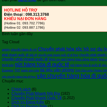
HOTLINE HỖ TRỢ
Điện thoại : 098.313.3768
KHIẾU NẠI ĐƠN HÀNG
(Hotline 01: 093.702.7786)
(Hotline 02: 093.887.1786)
Bình luận gần đây
Tag Cloud
Chuyển phát hỏa tốc hồ sơ du h
chuyển hàng đi mỹ
amply
phát nhanh quốc tế giá rẻ
chuyển phát nhanh tà
chuyển phát nhanh quốc tế đi Peru
chuyển phát nhanh quốc tế
Dịch vụ gửi hàng hóa cồng kềnh
Dịch v
gửi hàng hóa đi quốc tế
Nhật bản
gửi hàng hóa đi quốc tế giá 
tài liệu văn phòng
Express
TNT
tranh sơn mài
Tính Giá cước Fedex Vi
vận chuyển hàng hóa đi quố
vận chuyển hàng hóa đi Peru
Chuyên mục
Chính sách
(6)
Chuyển Phát Nhanh Nội Địa
(182)
Chuyển Phát Nhanh Quốc Tế
(1.202)
Dịch Vụ Đóng Kiện
(2)
Dịch Vụ Đường Biển
(1)