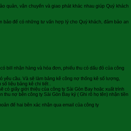
 bảo quản, vận chuyển và giao phát khác nhau giúp Quý khách
đảm bảo để có những tư vấn hợp lý cho Quý khách, đảm bảo an
 có bill nhận hàng và hóa đơn, phiếu thu có dấu đỏ của công
có yêu cầu. Và sẽ làm bảng kê công nợ thống kê số lượng,
ố liệu bảng kê chi tiết .
ẽ có giấy giới thiệu của công ty Sài Gòn Bay hoặc xuất trình
ên thu nợ bên công ty Sài Gòn Bay ký ( Ghi rõ họ tên) nhận tiền
hoản để hai bên xác nhận qua email của công ty