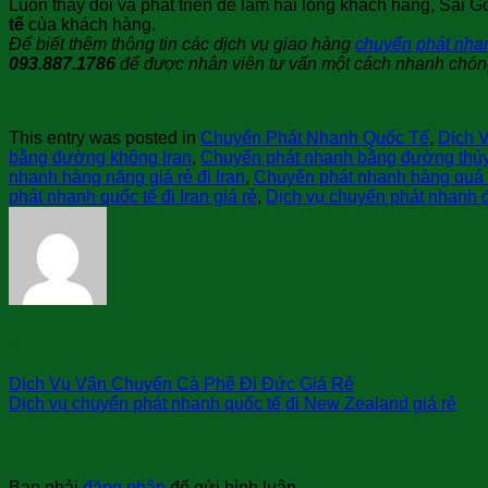
Luôn thay đổi và phát triển để làm hài lòng khách hàng, Sài
tế
của khách hàng.
Để biết thêm thông tin các dịch vụ giao hàng
chuyển phát nha
093.887.1786
để được nhân viên tư vấn một cách nhanh chón
This entry was posted in
Chuyển Phát Nhanh Quốc Tế
,
Dịch 
bằng đường không Iran
,
Chuyển phát nhanh bằng đường thủy 
nhanh hàng nặng giá rẻ đi Iran
,
Chuyển phát nhanh hàng quá k
phát nhanh quốc tế đi Iran giá rẻ
,
Dịch vụ chuyển phát nhanh đi
sài gòn bay
Dịch Vụ Vận Chuyển Cà Phê Đi Đức Giá Rẻ
Dịch vụ chuyển phát nhanh quốc tế đi New Zealand giá rẻ
Trả lời
Bạn phải
đăng nhập
để gửi bình luận.