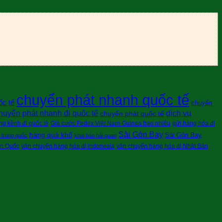
chuyển phát nhanh quốc tế
ốc tế
chuyển
huyển phát nhanh đi quốc tế
dịch vụ
chuyển phát quốc tế
g kềnh đi quốc tê
Giá cước Fedex Việt Nam-Guinea bao nhiêu
gửi hàng hóa đi
Sài Gòn Bay
hàng quá khổ
Sài Gòn Bay
i trung quốc
khai báo hải quan
àn Quốc
vận chuyển hàng hóa đi indonesia
vận chuyển hàng hóa đi Nhật Bản