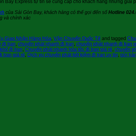
 Gòn Bay Express tự tin sẽ cung cấp cho khách hàng những giải
nh
của Sài Gòn Bay, khách hàng có thể gọi đến số
Hotline 024.
g và chính xác
Vụ Giao Nhận Hàng Hóa
,
Vận Chuyển Quốc Tế
and tagged
Chu
đi Iran
,
chuyển phát nhanh đi Iran
,
chuyển phát nhanh đi Iran g
hổ đi Iran
,
Chuyển phát nhanh hỏa tốc đi Iran giá rẻ
,
chuyển ph
 Iran giá rẻ
,
Dịch vụ chuyển phát tiết kiệm đi Iran uy tín
,
gửi hàn