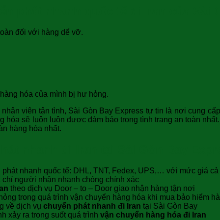
n phát nhanh quốc tế đi Iran của Sài
toàn đối với hàng dể vỡ.
hàng hóa của mình bị hư hỏng.
 nhân viên tận tình, Sài Gòn Bay Express tự tin là nơi cung 
g hóa sẽ luôn luôn được đảm bảo trong tình trạng an toàn nhất. 
àn hàng hóa nhất.
hát nhanh đi Iran tại Sài Gòn Bay Expr
 phát nhanh quốc tế: DHL, TNT, Fedex, UPS,… với mức giá cả cự
a chỉ người nhận nhanh chóng chính xác
ran
theo dịch vụ Door – to – Door giao nhận hàng tận nơi
ư hỏng trong quá trình vận chuyển hàng hóa khi mua bảo hiểm h
g về dịch vụ
chuyển phát nhanh đi Iran
tại Sài Gòn Bay
h xảy ra trong suốt quá trình
vận chuyển hàng hóa đi Iran