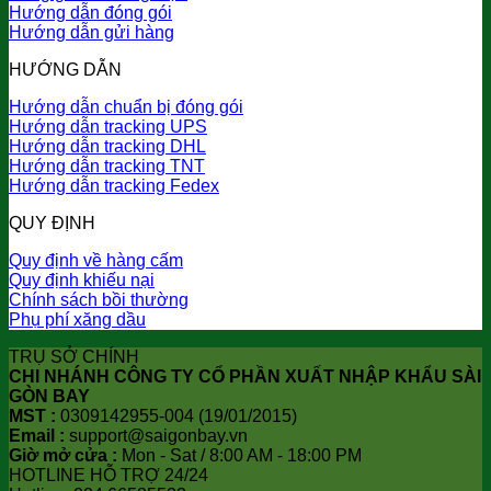
Hướng dẫn đóng gói
Hướng dẫn gửi hàng
HƯỚNG DẪN
Hướng dẫn chuẩn bị đóng gói
Hướng dẫn tracking UPS
Hướng dẫn tracking DHL
Hướng dẫn tracking TNT
Hướng dẫn tracking Fedex
QUY ĐỊNH
Quy định về hàng cấm
Quy định khiếu nại
Chính sách bồi thường
Phụ phí xăng dầu
TRỤ SỞ CHÍNH
CHI NHÁNH CÔNG TY CỔ PHẦN XUẤT NHẬP KHẨU SÀI
GÒN BAY
MST :
0309142955-004 (19/01/2015)
Email :
support@saigonbay.vn
Giờ mở cửa :
Mon - Sat / 8:00 AM - 18:00 PM
HOTLINE HỖ TRỢ 24/24