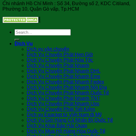
Chi nhánh Hồ Chí Minh : Số 34, Đường số 2, KDC Citiland,
Phường 10, Quận Gò vấp, Tp.HCM
Dịch Vụ
Dịch vụ vận chuyển
Dịch Vụ Chuyển Phát Hẹn Giờ
Dịch Vụ Chuyển Phát Hỏa Tốc
Dịch Vụ Chuyển Phát Nhanh
Dịch Vụ Chuyển Phát Nhanh DHL
Dịch Vụ Chuyển Phát Nhanh Ems
Dịch Vụ Chuyển Phát Nhanh Fedex
Dịch Vụ Chuyển Phát Nhanh Nội Địa
Dịch Vụ Chuyển Phát Nhanh Quốc Tế
Dịch Vụ Chuyển Phát Nhanh TNT
Dịch Vụ Chuyển Phát Nhanh Ups
Dịch Vụ Chuyển Phát Tiết Kiệm
Dịch vụ Epacket từ Việt Nam đi Mỹ
Dịch Vụ Gửi Hàng Cá Nhân Đi Quốc Tế
Dịch Vụ Khai Báo Hải Quan
Dịch Vụ Mua Hộ Hàng Hóa Quốc Tế