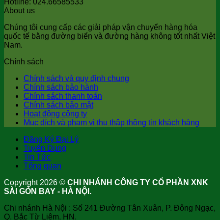
Hotline: 024.66585533
About us
Chúng tôi cung cấp các giải pháp vận chuyển hàng hóa
quốc tế bằng đường biển và đường hàng không tốt nhất Việt
Nam.
Chính sách
Chính sách và quy định chung
Chính sách bảo hành
Chính sách thanh toán
Chính sách bảo mật
Hoạt động công ty
Mục đích và phạm vi thu thập thông tin khách hàng
Đăng Ký Đại Lý
Tuyển Dụng
Tin Tức
Tổng quan
Copyright 2026 ©
CHI NHÁNH CÔNG TY CỔ PHẦN XNK
SÀI GÒN BAY - HÀ NỘI.
Chi nhánh Hà Nội : Số 241 Đường Tân Xuân, P. Đông Ngạc,
Q. Bắc Từ Liêm, HN.