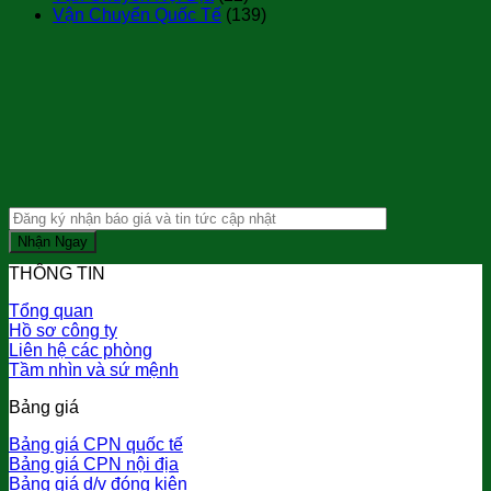
Vận Chuyển Quốc Tế
(139)
THÔNG TIN
Tổng quan
Hồ sơ công ty
Liên hệ các phòng
Tầm nhìn và sứ mệnh
Bảng giá
Bảng giá CPN quốc tế
Bảng giá CPN nội địa
Bảng giá d/v đóng kiện