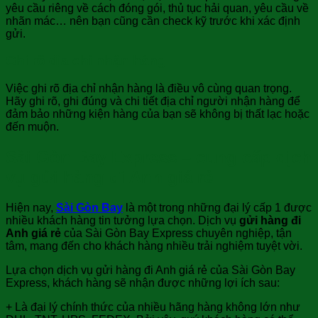
yêu cầu riêng về cách đóng gói, thủ tục hải quan, yêu cầu về
nhãn mác… nên bạn cũng cần check kỹ trước khi xác định
gửi.
Ghi rõ địa chỉ nhận hàng
Việc ghi rõ địa chỉ nhận hàng là điều vô cùng quan trọng.
Hãy ghi rõ, ghi đúng và chi tiết địa chỉ người nhận hàng để
đảm bảo những kiện hàng của bạn sẽ không bị thất lạc hoặc
đến muộn.
Sài Gòn Bay Express – cung cấp dịch
vụ gửi hàng đi Anh giá rẻ
Hiện nay,
Sài Gòn Bay
là một trong những đại lý cấp 1 được
nhiều khách hàng tin tưởng lựa chọn. Dịch vụ
gửi hàng đi
Anh giá rẻ
của Sài Gòn Bay Express chuyên nghiệp, tận
tâm, mang đến cho khách hàng nhiều trải nghiệm tuyệt vời.
Lựa chọn dịch vụ gửi hàng đi Anh giá rẻ của Sài Gòn Bay
Express, khách hàng sẽ nhận được những lợi ích sau:
+ Là đại lý chính thức của nhiều hãng hàng không lớn như