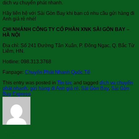
dịch vụ chuyển phát nhanh.
Hãy liên hệ với Sài Gòn Bay khi bạn có nhu cầu gửi hàng đi
Anh giá rẻ nhé!
CHI NHÁNH CÔNG TY CỔ PHẦN XNK SÀI GÒN BAY –
HÀ NỘI
Địa chỉ: Số 241 Đường Tân Xuân, P. Đông Ngạc, Q. Bắc Từ
Liêm, HN.
Hotline: 098.313.3768
Fanpage:
Chuyển Phát Nhanh Quốc Tế
This entry was posted in
Tin tức
and tagged
dịch vụ chuyển
phát nhanh
,
gửi hàng đi Anh giá rẻ
,
Sài Gòn Bay
,
Sài Gòn
Bay Express
.
sài gòn bay