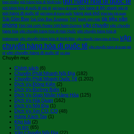
gửi hàng hóa đi quốc tế
bao nhiêu
gửi hàng hóa đi Nhật bản
Gửi hàng đi Mỹ nhanh giá rẻ
gửi hàng hóa đi quốc tế giá rẻ
gửi hàng đi Israel
gửi hàng đi quốc tế
hàng quá khổ
gửi hàng đi trung quốc
khai báo hải quan
tài liệu văn
Sài Gòn Bay
Sài Gòn Bay Express
TNT
tranh sơn mài
phòng
vận chuyển
vận chuyển
Tính Giá cước Fedex Việt Nam-Guinea
hàng hóa
vận chuyển hàng hóa đi Hàn Quốc
vận chuyển hàng hóa đi
vận
indonesia
vận chuyển hàng hóa đi Nhật Bản
vận chuyển hàng hóa đi Peru
chuyển hàng hóa đi quốc tế
vận chuyển hàng đi israel giá
vận chuyển hàng đi quốc tế
rẻ
xe đạp
Chuyên mục
Chính sách
(6)
Chuyển Phát Nhanh Nội Địa
(182)
Chuyển Phát Nhanh Quốc Tế
(1.202)
Dịch Vụ Đóng Kiện
(2)
Dịch Vụ Đường Biển
(1)
Dịch Vụ Giao Nhận Hàng Hóa
(125)
Dịch Vụ Hải Quan
(162)
Dịch Vụ Nội Địa
(1)
Dịch Vụ Xin CO, CQ
(48)
Hàng Xách Tay
(1)
Kho bãi
(2)
Tin tức
(65)
Vận Chuyển Nội Địa
(22)