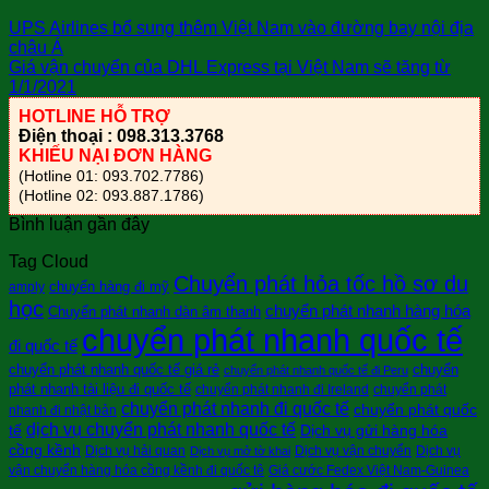
UPS Airlines bổ sung thêm Việt Nam vào đường bay nội địa
châu Á
Giá vận chuyển của DHL Express tại Việt Nam sẽ tăng từ
1/1/2021
HOTLINE HỖ TRỢ
Điện thoại : 098.313.3768
KHIẾU NẠI ĐƠN HÀNG
(Hotline 01: 093.702.7786)
(Hotline 02: 093.887.1786)
Bình luận gần đây
Tag Cloud
Chuyển phát hỏa tốc hồ sơ du
chuyển hàng đi mỹ
amply
học
chuyển phát nhanh hàng hóa
Chuyển phát nhanh dàn âm thanh
chuyển phát nhanh quốc tế
đi quốc tế
chuyển phát nhanh quốc tế giá rẻ
chuyển
chuyển phát nhanh quốc tế đi Peru
phát nhanh tài liệu đi quốc tế
chuyển phát nhanh đi Ireland
chuyển phát
chuyển phát nhanh đi quốc tế
chuyển phát quốc
nhanh đi nhật bản
dịch vụ chuyển phát nhanh quốc tế
tế
Dịch vụ gửi hàng hóa
cồng kềnh
Dịch vụ hải quan
Dịch vụ vận chuyển
Dịch vụ
Dịch vụ mở tờ khai
vận chuyển hàng hóa cồng kềnh đi quốc tê
Giá cước Fedex Việt Nam-Guinea