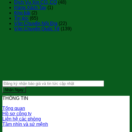
Dịch Vụ Xin CO, CQ
(48)
Hàng Xách Tay
(1)
Kho bãi
(2)
Tin tức
(65)
Vận Chuyển Nội Địa
(22)
Vận Chuyển Quốc Tế
(139)
THÔNG TIN
Tổng quan
Hồ sơ công ty
Liên hệ các phòng
Tầm nhìn và sứ mệnh