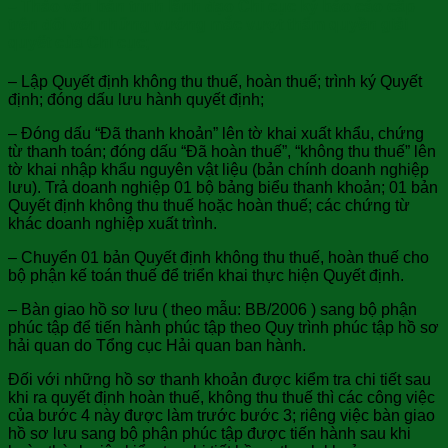
– Thảo văn bản trình lãnh đạo Chi cục ký báo cáo cấp
trên đối với những vướng mắc vượt thẩm quyền giải
quyết của Chi cục;
– Lập Quyết định không thu thuế, hoàn thuế; trình ký Quyết
định; đóng dấu lưu hành quyết định;
– Đóng dấu “Đã thanh khoản” lên tờ khai xuất khẩu, chứng
từ thanh toán; đóng dấu “Đã hoàn thuế”, “không thu thuế” lên
tờ khai nhập khẩu nguyên vật liệu (bản chính doanh nghiệp
lưu). Trả doanh nghiệp 01 bộ bảng biểu thanh khoản; 01 bản
Quyết định không thu thuế hoặc hoàn thuế; các chứng từ
khác doanh nghiệp xuất trình.
– Chuyển 01 bản Quyết định không thu thuế, hoàn thuế cho
bộ phận kế toán thuế để triển khai thực hiện Quyết định.
– Bàn giao hồ sơ lưu ( theo mẫu: BB/2006 ) sang bộ phận
phúc tập để tiến hành phúc tập theo Quy trình phúc tập hồ sơ
hải quan do Tổng cục Hải quan ban hành.
Đối với những hồ sơ thanh khoản được kiểm tra chi tiết sau
khi ra quyết định hoàn thuế, không thu thuế thì các công việc
của bước 4 này được làm trước bước 3; riêng việc bàn giao
hồ sơ lưu sang bộ phận phúc tập được tiến hành sau khi