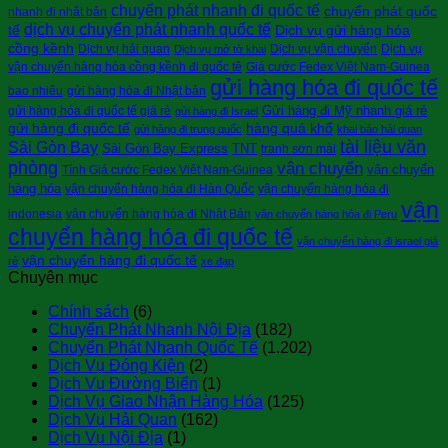
chuyển phát nhanh đi quốc tế
chuyển phát quốc
nhanh đi nhật bản
dịch vụ chuyển phát nhanh quốc tế
tế
Dịch vụ gửi hàng hóa
cồng kềnh
Dịch vụ hải quan
Dịch vụ vận chuyển
Dịch vụ
Dịch vụ mở tờ khai
vận chuyển hàng hóa cồng kềnh đi quốc tê
Giá cước Fedex Việt Nam-Guinea
gửi hàng hóa đi quốc tế
bao nhiêu
gửi hàng hóa đi Nhật bản
Gửi hàng đi Mỹ nhanh giá rẻ
gửi hàng hóa đi quốc tế giá rẻ
gửi hàng đi Israel
gửi hàng đi quốc tế
hàng quá khổ
gửi hàng đi trung quốc
khai báo hải quan
tài liệu văn
Sài Gòn Bay
Sài Gòn Bay Express
TNT
tranh sơn mài
phòng
vận chuyển
vận chuyển
Tính Giá cước Fedex Việt Nam-Guinea
hàng hóa
vận chuyển hàng hóa đi Hàn Quốc
vận chuyển hàng hóa đi
vận
indonesia
vận chuyển hàng hóa đi Nhật Bản
vận chuyển hàng hóa đi Peru
chuyển hàng hóa đi quốc tế
vận chuyển hàng đi israel giá
vận chuyển hàng đi quốc tế
rẻ
xe đạp
Chuyên mục
Chính sách
(6)
Chuyển Phát Nhanh Nội Địa
(182)
Chuyển Phát Nhanh Quốc Tế
(1.202)
Dịch Vụ Đóng Kiện
(2)
Dịch Vụ Đường Biển
(1)
Dịch Vụ Giao Nhận Hàng Hóa
(125)
Dịch Vụ Hải Quan
(162)
Dịch Vụ Nội Địa
(1)