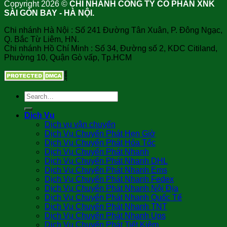
Copyright 2026 ©
CHI NHÁNH CÔNG TY CỔ PHẦN XNK
SÀI GÒN BAY - HÀ NỘI.
Chi nhánh Hà Nội : Số 241 Đường Tân Xuân, P. Đông Ngạc,
Q. Bắc Từ Liêm, HN.
Chi nhánh Hồ Chí Minh : Số 34, Đường số 2, KDC Citiland,
Phường 10, Quận Gò vấp, Tp.HCM
Dịch Vụ
Dịch vụ vận chuyển
Dịch Vụ Chuyển Phát Hẹn Giờ
Dịch Vụ Chuyển Phát Hỏa Tốc
Dịch Vụ Chuyển Phát Nhanh
Dịch Vụ Chuyển Phát Nhanh DHL
Dịch Vụ Chuyển Phát Nhanh Ems
Dịch Vụ Chuyển Phát Nhanh Fedex
Dịch Vụ Chuyển Phát Nhanh Nội Địa
Dịch Vụ Chuyển Phát Nhanh Quốc Tế
Dịch Vụ Chuyển Phát Nhanh TNT
Dịch Vụ Chuyển Phát Nhanh Ups
Dịch Vụ Chuyển Phát Tiết Kiệm