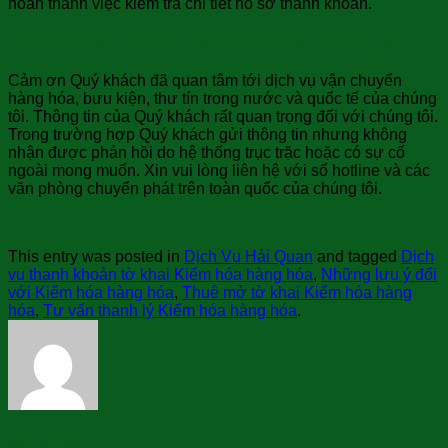
hoàn thành việc kiểm tra chi tiết hồ sơ thanh khoản.
Liên hệ đặt dịch vụ và tư vấn với chúng tôi
Cảm ơn Quý khách đã quan tâm tới dịch vụ vận chuyển
hàng hóa, bưu kiện, thư tín trong nước và quốc tế của chúng
tôi. Thông tin của Quý khách rất quan trọng đối với chúng tôi.
Trong trường hợp Quý khách gửi thông tin nhưng không
nhận được phản hồi do hệ thống trục trặc hoặc có sự cố
ngoài mong muốn. Xin vui lòng liên hệ với số hotline và các
văn phòng chuyển phát trên toàn quốc của chúng tôi.
This entry was posted in
Dịch Vụ Hải Quan
and tagged
Dịch
vụ thanh khoản tờ khai Kiểm hóa hàng hóa
,
Những lưu ý đối
với Kiểm hóa hàng hóa
,
Thuê mở tờ khai Kiểm hóa hàng
hóa
,
Tư vấn thanh lý Kiểm hóa hàng hóa
.
sài gòn bay