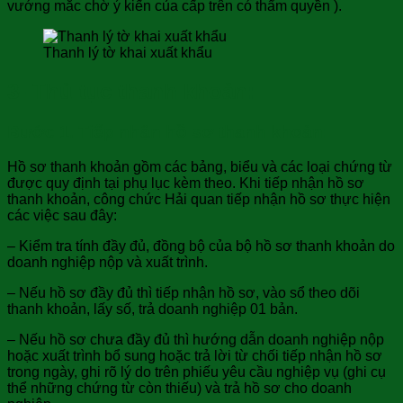
vướng mắc chờ ý kiến của cấp trên có thẩm quyền ).
Thanh lý tờ khai xuất khẩu
3- Thủ tục thanh khoản:
Bước 1. Tiếp nhận hồ sơ thanh khoản:
Hồ sơ thanh khoản gồm các bảng, biểu và các loại chứng từ
được quy định tại phụ lục kèm theo. Khi tiếp nhận hồ sơ
thanh khoản, công chức Hải quan tiếp nhận hồ sơ thực hiện
các việc sau đây:
– Kiểm tra tính đầy đủ, đồng bộ của bộ hồ sơ thanh khoản do
doanh nghiệp nộp và xuất trình.
– Nếu hồ sơ đầy đủ thì tiếp nhận hồ sơ, vào sổ theo dõi
thanh khoản, lấy số, trả doanh nghiệp 01 bản.
– Nếu hồ sơ chưa đầy đủ thì hướng dẫn doanh nghiệp nộp
hoặc xuất trình bổ sung hoặc trả lời từ chối tiếp nhận hồ sơ
trong ngày, ghi rõ lý do trên phiếu yêu cầu nghiệp vụ (ghi cụ
thể những chứng từ còn thiếu) và trả hồ sơ cho doanh