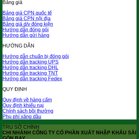
Bảng giá
Bảng giá CPN quốc tế
Bảng giá CPN nội địa
Bảng giá d/v đóng kiện
Hướng dẫn đóng gói
Hướng dẫn gửi hàng
HƯỚNG DẪN
Hướng dẫn chuẩn bị đóng gói
Hướng dẫn tracking UPS
Hướng dẫn tracking DHL
Hướng dẫn tracking TNT
Hướng dẫn tracking Fedex
QUY ĐỊNH
Quy định về hàng cấm
Quy định khiếu nại
Chính sách bồi thường
Phụ phí xăng dầu
TRỤ SỞ CHÍNH
CHI NHÁNH CÔNG TY CỔ PHẦN XUẤT NHẬP KHẨU SÀI
GÒN BAY