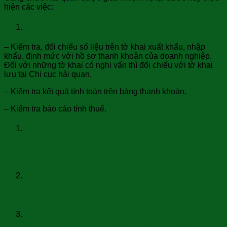
hiện các việc:
Nếu thanh khoản thủ công:
– Kiểm tra, đối chiếu số liệu trên tờ khai xuất khẩu, nhập
khẩu, định mức với hồ sơ thanh khoản của doanh nghiệp.
Đối với những tờ khai có nghi vấn thì đối chiếu với tờ khai
lưu tại Chi cục hải quan.
– Kiểm tra kết quả tính toán trên bảng thanh khoản.
– Kiểm tra báo cáo tính thuế.
Nếu thanh khoản bằng máy tính: Đối chiếu số liệu
các tờ khai xuất khẩu, nhập khẩu, định mức, hồ sơ
thanh khoản của doanh nghiệp với số liệu trên
máy.
Trường hợp số liệu thanh khoản của doanh nghiệp
có sai sót thì yêu cầu doanh nghiệp giải trình và
báo cáo lãnh đạo Chi cục xem xét chỉ đạo xử lý.
Xác nhận kết quả kiểm tra hồ sơ thanh khoản vào
các bảng biểu thanh khoản, ký đóng dấu công