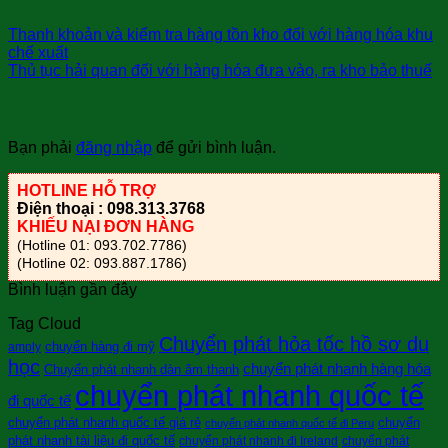
Thanh khoản và kiểm tra hàng tồn kho đối với hàng hóa khu
chế xuất
Thủ tục hải quan đối với hàng hóa đưa vào, ra kho bảo thuế
Trả lời
Bạn phải
đăng nhập
để gửi bình luận.
HOTLINE HỖ TRỢ
Điện thoại : 098.313.3768
KHIẾU NẠI ĐƠN HÀNG
(Hotline 01: 093.702.7786)
(Hotline 02: 093.887.1786)
Bình luận gần đây
Tag Cloud
Chuyển phát hỏa tốc hồ sơ du
chuyển hàng đi mỹ
amply
học
chuyển phát nhanh hàng hóa
Chuyển phát nhanh dàn âm thanh
chuyển phát nhanh quốc tế
đi quốc tế
chuyển phát nhanh quốc tế giá rẻ
chuyển
chuyển phát nhanh quốc tế đi Peru
phát nhanh tài liệu đi quốc tế
chuyển phát nhanh đi Ireland
chuyển phát