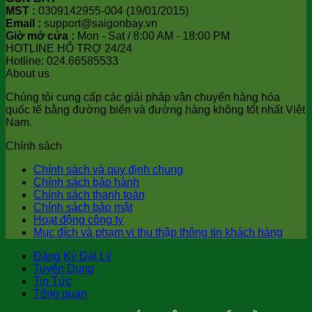
MST :
0309142955-004 (19/01/2015)
Email :
support@saigonbay.vn
Giờ mở cửa :
Mon - Sat / 8:00 AM - 18:00 PM
HOTLINE HỖ TRỢ 24/24
Hotline: 024.66585533
About us
Chúng tôi cung cấp các giải pháp vận chuyển hàng hóa
quốc tế bằng đường biển và đường hàng không tốt nhất Việt
Nam.
Chính sách
Chính sách và quy định chung
Chính sách bảo hành
Chính sách thanh toán
Chính sách bảo mật
Hoạt động công ty
Mục đích và phạm vi thu thập thông tin khách hàng
Đăng Ký Đại Lý
Tuyển Dụng
Tin Tức
Tổng quan