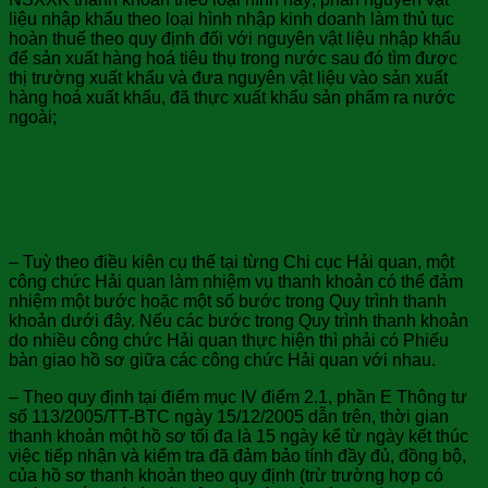
liệu nhập khẩu theo loại hình nhập kinh doanh làm thủ tục
hoàn thuế theo quy định đối với nguyên vật liệu nhập khẩu
để sản xuất hàng hoá tiêu thụ trong nước sau đó tìm được
thị trường xuất khẩu và đưa nguyên vật liệu vào sản xuất
hàng hoá xuất khẩu, đã thực xuất khẩu sản phẩm ra nước
ngoài;
– Trong quá trình kiểm tra hồ sơ thanh khoản, nếu phát
hiện vi phạm, công chức Hải quan lập biên bản và báo
cáo lãnh đạo Chi cục xem xét xử lý theo quy định của
pháp luật;
– Tuỳ theo điều kiện cụ thể tại từng Chi cục Hải quan, một
công chức Hải quan làm nhiệm vụ thanh khoản có thể đảm
nhiệm một bước hoặc một số bước trong Quy trình thanh
khoản dưới đây. Nếu các bước trong Quy trình thanh khoản
do nhiều công chức Hải quan thực hiện thì phải có Phiếu
bàn giao hồ sơ giữa các công chức Hải quan với nhau.
– Theo quy định tại điểm mục IV điểm 2.1, phần E Thông tư
số 113/2005/TT-BTC ngày 15/12/2005 dẫn trên, thời gian
thanh khoản một hồ sơ tối đa là 15 ngày kể từ ngày kết thúc
việc tiếp nhận và kiểm tra đã đảm bảo tính đầy đủ, đồng bộ,
của hồ sơ thanh khoản theo quy định (trừ trường hợp có