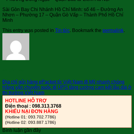
Sài Gòn Bay Chi Nhánh Hồ Chí Minh: số 46 – Đường An
Nhơn – Phường 17 – Quận Gò Vấp – Thành Phố Hồ Chí
Minh
This entry was posted in
Tin tức
. Bookmark the
permalink
.
sài gòn bay
Địa chỉ gửi hàng ePacket từ Việt Nam đi Mỹ nhanh chóng
Hãng vận chuyển quốc tế UPS tăng cường cam kết lâu dài ở
thị trường Việt Nam
HOTLINE HỖ TRỢ
Điện thoại : 098.313.3768
KHIẾU NẠI ĐƠN HÀNG
(Hotline 01: 093.702.7786)
(Hotline 02: 093.887.1786)
Bình luận gần đây