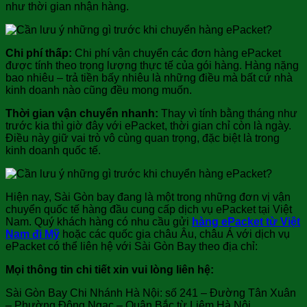
như thời gian nhận hàng.
Chi phí thấp:
Chi phí vận chuyển các đơn hàng ePacket
được tính theo trọng lượng thực tế của gói hàng. Hàng nặng
bao nhiêu – trả tiền bấy nhiêu là những điều mà bất cứ nhà
kinh doanh nào cũng đều mong muốn.
Thời gian vận chuyển nhanh:
Thay vì tính bằng tháng như
trước kia thì giờ đây với ePacket, thời gian chỉ còn là ngày.
Điều này giữ vai trò vô cùng quan trọng, đặc biệt là trong
kinh doanh quốc tế.
Hiện nay, Sài Gòn bay đang là một trong những đơn vị vận
chuyển quốc tế hàng đầu cung cấp dịch vụ ePacket tại Việt
Nam. Quý khách hàng có nhu cầu gửi
hàng ePacket từ Việt
Nam đi Mỹ
hoặc các quốc gia châu Âu, châu Á với dịch vụ
ePacket có thể liên hệ với Sài Gòn Bay theo địa chỉ:
Mọi thông tin chi tiết xin vui lòng liên hệ:
Sài Gòn Bay Chi Nhánh Hà Nội: số 241 – Đường Tân Xuân
– Phường Đông Ngạc – Quận Bắc từ Liêm Hà Nội