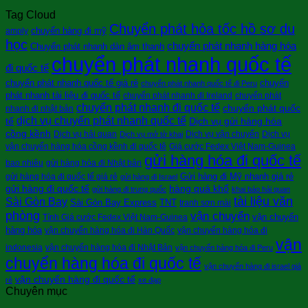
Tag Cloud
Chuyển phát hỏa tốc hồ sơ du
chuyển hàng đi mỹ
amply
học
chuyển phát nhanh hàng hóa
Chuyển phát nhanh dàn âm thanh
chuyển phát nhanh quốc tế
đi quốc tế
chuyển phát nhanh quốc tế giá rẻ
chuyển
chuyển phát nhanh quốc tế đi Peru
phát nhanh tài liệu đi quốc tế
chuyển phát nhanh đi Ireland
chuyển phát
chuyển phát nhanh đi quốc tế
chuyển phát quốc
nhanh đi nhật bản
dịch vụ chuyển phát nhanh quốc tế
tế
Dịch vụ gửi hàng hóa
cồng kềnh
Dịch vụ hải quan
Dịch vụ vận chuyển
Dịch vụ
Dịch vụ mở tờ khai
vận chuyển hàng hóa cồng kềnh đi quốc tê
Giá cước Fedex Việt Nam-Guinea
gửi hàng hóa đi quốc tế
bao nhiêu
gửi hàng hóa đi Nhật bản
Gửi hàng đi Mỹ nhanh giá rẻ
gửi hàng hóa đi quốc tế giá rẻ
gửi hàng đi Israel
gửi hàng đi quốc tế
hàng quá khổ
gửi hàng đi trung quốc
khai báo hải quan
tài liệu văn
Sài Gòn Bay
Sài Gòn Bay Express
TNT
tranh sơn mài
phòng
vận chuyển
vận chuyển
Tính Giá cước Fedex Việt Nam-Guinea
hàng hóa
vận chuyển hàng hóa đi Hàn Quốc
vận chuyển hàng hóa đi
vận
indonesia
vận chuyển hàng hóa đi Nhật Bản
vận chuyển hàng hóa đi Peru
chuyển hàng hóa đi quốc tế
vận chuyển hàng đi israel giá
vận chuyển hàng đi quốc tế
rẻ
xe đạp
Chuyên mục