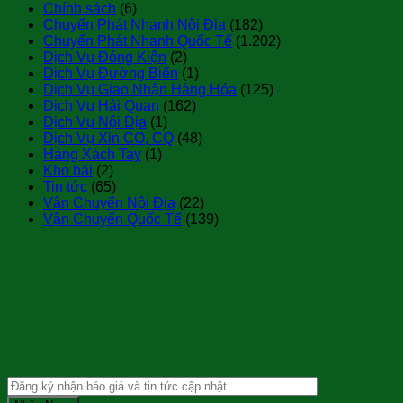
Chính sách
(6)
Chuyển Phát Nhanh Nội Địa
(182)
Chuyển Phát Nhanh Quốc Tế
(1.202)
Dịch Vụ Đóng Kiện
(2)
Dịch Vụ Đường Biển
(1)
Dịch Vụ Giao Nhận Hàng Hóa
(125)
Dịch Vụ Hải Quan
(162)
Dịch Vụ Nội Địa
(1)
Dịch Vụ Xin CO, CQ
(48)
Hàng Xách Tay
(1)
Kho bãi
(2)
Tin tức
(65)
Vận Chuyển Nội Địa
(22)
Vận Chuyển Quốc Tế
(139)