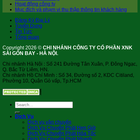
Hoạt động công ty
Mục đích và phạm vi thu thập thông tin khách hàng
Đăng Ký Đại Lý
Tuyển Dụng
Tin Tức
Tổng quan
Copyright 2026 ©
CHI NHÁNH CÔNG TY CỔ PHẦN XNK
SÀI GÒN BAY - HÀ NỘI.
Chi nhánh Hà Nội : Số 241 Đường Tân Xuân, P. Đông Ngạc,
Q. Bắc Từ Liêm, HN.
Chi nhánh Hồ Chí Minh : Số 34, Đường số 2, KDC Citiland,
Phường 10, Quận Gò vấp, Tp.HCM
Dịch Vụ
Dịch vụ vận chuyển
Dịch Vụ Chuyển Phát Hẹn Giờ
Dịch Vụ Chuyển Phát Hỏa Tốc
Dịch Vụ Chuyển Phát Nhanh