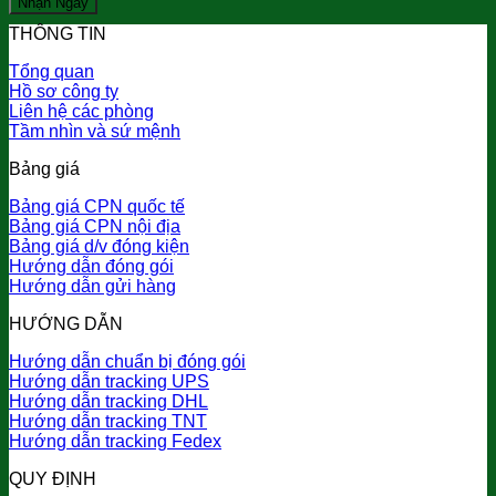
THÔNG TIN
Tổng quan
Hồ sơ công ty
Liên hệ các phòng
Tầm nhìn và sứ mệnh
Bảng giá
Bảng giá CPN quốc tế
Bảng giá CPN nội địa
Bảng giá d/v đóng kiện
Hướng dẫn đóng gói
Hướng dẫn gửi hàng
HƯỚNG DẪN
Hướng dẫn chuẩn bị đóng gói
Hướng dẫn tracking UPS
Hướng dẫn tracking DHL
Hướng dẫn tracking TNT
Hướng dẫn tracking Fedex
QUY ĐỊNH