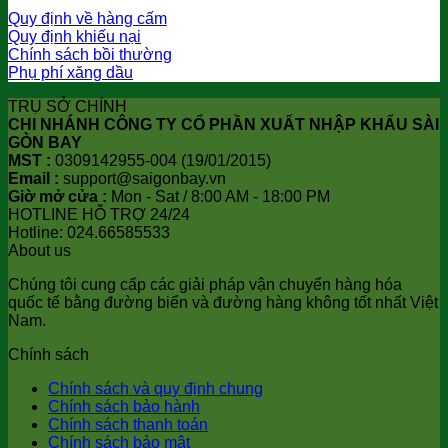
Quy định về hàng cấm
Quy định khiếu nại
Chính sách bồi thường
Phụ phí xăng dầu
TRỤ SỞ CHÍNH
CHI NHÁNH CÔNG TY CỔ PHẦN XUẤT NHẬP KHẨU SÀI
GÒN BAY
MST :
0309142955-004 (19/01/2015)
Email :
support@saigonbay.vn
Giờ mở cửa :
Mon - Sat / 8:00 AM - 18:00 PM
HOTLINE HỖ TRỢ 24/24
Hotline: 024.66585533
About us
Chúng tôi cung cấp các giải pháp vận chuyển hàng hóa
quốc tế bằng đường biển và đường hàng không tốt nhất Việt
Nam.
Chính sách
Chính sách và quy định chung
Chính sách bảo hành
Chính sách thanh toán
Chính sách bảo mật