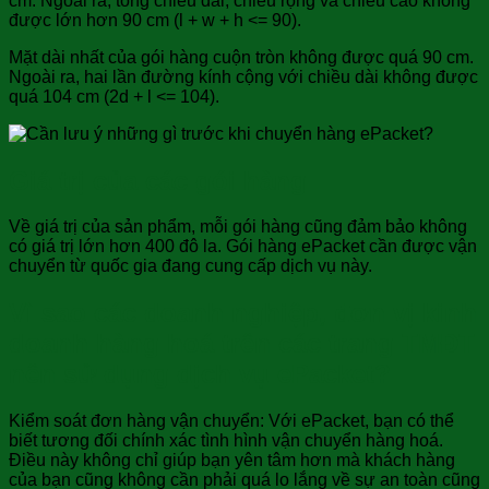
cm. Ngoài ra, tổng chiều dài, chiều rộng và chiều cao không
được lớn hơn 90 cm (l + w + h <= 90).
Mặt dài nhất của gói hàng cuộn tròn không được quá 90 cm.
Ngoài ra, hai lần đường kính cộng với chiều dài không được
quá 104 cm (2d + l <= 104).
Giá trị của các gói hàng
Về giá trị của sản phẩm, mỗi gói hàng cũng đảm bảo không
có giá trị lớn hơn 400 đô la. Gói hàng ePacket cần được vận
chuyển từ quốc gia đang cung cấp dịch vụ này.
Vì sao các doanh nghiệp, đơn vị kinh
doanh hàng hoá trên các trang TMĐT
nên sử dụng dịch vụ ePacket?
Kiểm soát đơn hàng vận chuyển: Với ePacket, bạn có thể
biết tương đối chính xác tình hình vận chuyển hàng hoá.
Điều này không chỉ giúp bạn yên tâm hơn mà khách hàng
của bạn cũng không cần phải quá lo lắng về sự an toàn cũng